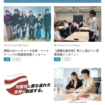
Baseconnect株式会社
株式会社Gear Change
関西のAIベンチャーで企画・マーケ
【就職支援充実】周りと差がつく営
ティングの実践型長期インターン
業長期インターン！
企画
京都府
営業
京都府