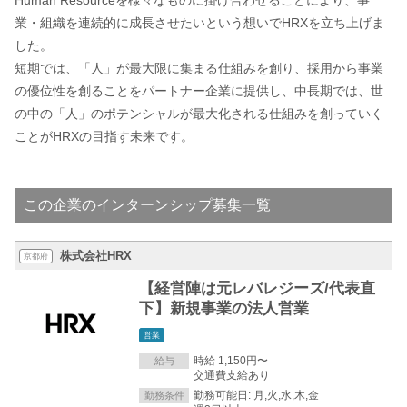
業・組織を連続的に成長させたいという想いでHRXを立ち上げま
した。
短期では、「人」が最大限に集まる仕組みを創り、採用から事業
の優位性を創ることをパートナー企業に提供し、中長期では、世
の中の「人」のポテンシャルが最大化される仕組みを創っていく
ことがHRXの目指す未来です。
この企業のインターンシップ募集一覧
株式会社HRX
京都府
【経営陣は元レバレジーズ/代表直
下】新規事業の法人営業
営業
時給 1,150円〜
給与
交通費支給あり
勤務可能日: 月,火,水,木,金
勤務条件