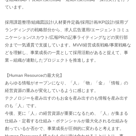
ています。
採用課題整理/組織図設計/人材要件定義/採用計画/KPI設計/採用ブ
ランディングの戦略部分から、求人広告運用/エージェントコミュ
ニケーション/スカウト/広報PRの記事ライティングなどの実行部
分まで一気通貫で支援しています。MVV/経営成長戦略/事業戦略な
どを理解し、事業成長の一貫として採用活動があると捉えて、事
業⇔組織が連動したプロジェクトを推進します。
【Human Resourceの最大化】
あらゆる情報がオープンになり、「人」「物」「金」「情報」の
経営資源の重みが変化しているように感じます。
テクノロジーを産み出すのもお金を産み出すのも情報を産み出す
のも「人」です。
今後、更に「人」の経営資源が重要になるため、「人」が集まる
仕組み・定着する仕組み・ポテンシャルが最大化される仕組みを
創っているか否かで、事業成長が圧倒的に変わると考えます。
Human Resourceを様々なものに掛け合わせることにより、事