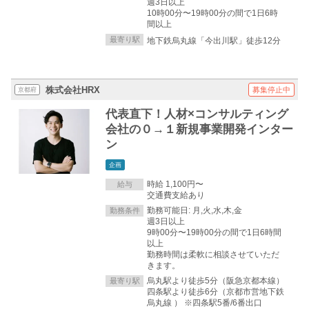
週3日以上
10時00分〜19時00分の間で1日6時
間以上
最寄り駅
地下鉄烏丸線「今出川駅」徒歩12分
株式会社HRX
募集停止中
京都府
代表直下！人材×コンサルティング
会社の０→１新規事業開発インター
ン
企画
時給 1,100円〜
給与
交通費支給あり
勤務可能日: 月,火,水,木,金
勤務条件
週3日以上
9時00分〜19時00分の間で1日6時間
以上
勤務時間は柔軟に相談させていただ
きます。
烏丸駅より徒歩5分（阪急京都本線）
最寄り駅
四条駅より徒歩6分（京都市営地下鉄
烏丸線 ） ※四条駅5番/6番出⼝