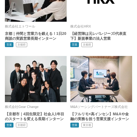
株式会社エトワール
株式会社HRX
京都｜仲間と営業力を鍛える！1日20
【経営陣は元レバレジーズ/代表直
商談の実践営業長期インターン
下】新規事業の法人営業
営業
京都府
営業
京都府
株式会社Gear Change
M&Aソーシングパートナーズ株式会社
【京都市｜4回生限定】社会人1年目
【フルリモ×高インセン】M&Aや金
のスタートを変える長期インターン
融の実務を担う営業支援インターン
営業
京都府
営業
東京都