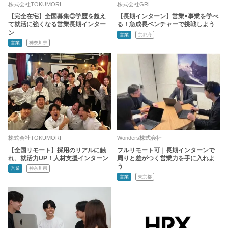
株式会社TOKUMORI
株式会社GRL
【完全在宅】全国募集◎学歴を超え
【長期インターン】営業×事業を学べ
て就活に強くなる営業長期インター
る！急成長ベンチャーで挑戦しよう
ン
営業
京都府
営業
神奈川県
株式会社TOKUMORI
Wonders株式会社
【全国リモート】採用のリアルに触
フルリモート可｜長期インターンで
れ、就活力UP！人材支援インターン
周りと差がつく営業力を手に入れよ
う
営業
神奈川県
営業
東京都