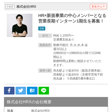
株式会社HRX
募集停止中
京都府
HR×新規事業の中心メンバーとなる
営業長期インターン1期生を募集！
営業
時給 1,100円〜
給与
交通費支給あり
勤務可能日: 月,火,水,木,金
勤務条件
週3日以上
10時00分〜19時00分の間で1日6時
間以上
勤務時間は柔軟に相談させていただ
きます。
烏丸駅より徒歩5分（阪急京都本線）
最寄り駅
四条駅より徒歩6分（京都市営地下鉄
烏丸線 ） ※四条駅5番/6番出⼝
株式会社HRXの会社概要
社名
株式会社HRX