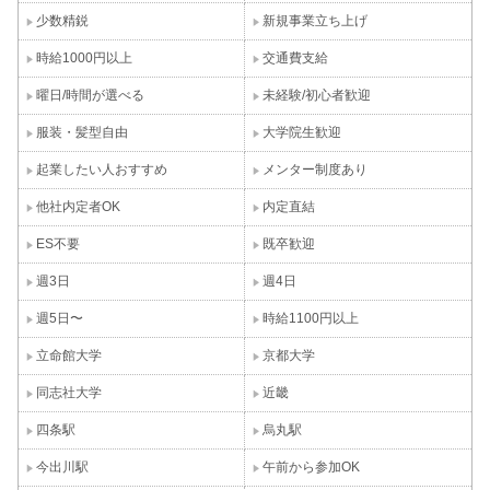
少数精鋭
新規事業立ち上げ
時給1000円以上
交通費支給
曜日/時間が選べる
未経験/初心者歓迎
服装・髪型自由
大学院生歓迎
起業したい人おすすめ
メンター制度あり
他社内定者OK
内定直結
ES不要
既卒歓迎
週3日
週4日
週5日〜
時給1100円以上
立命館大学
京都大学
同志社大学
近畿
四条駅
烏丸駅
今出川駅
午前から参加OK