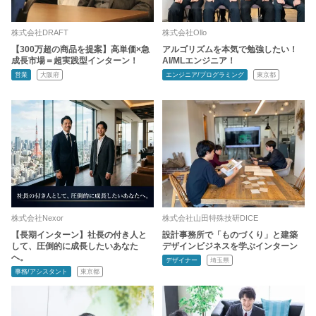
株式会社DRAFT
株式会社Ollo
【300万超の商品を提案】高単価×急
アルゴリズムを本気で勉強したい！
成長市場＝超実践型インターン！
AI/MLエンジニア！
営業
大阪府
エンジニア/プログラミング
東京都
株式会社Nexor
株式会社山田特殊技研DICE
【長期インターン】社長の付き人と
設計事務所で「ものづくり」と建築
して、圧倒的に成長したいあなた
デザインビジネスを学ぶインターン
へ。
デザイナー
埼玉県
事務/アシスタント
東京都