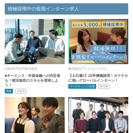
積極採用中の長期インターン求人
LSIGN POST株式会社
株式会社アンビエントナビ
■キーエンス・外資金融への内定者
【土日週2】28卒積極採用！ガクチカ
も！就活無双のスキルを習得しよ
に強いグローバルインターン！
う！
マーケティング/広報
東京都
営業
大阪府