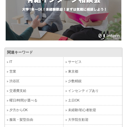
関連キーワード
IT
サービス
営業
東京都
渋谷区
少数精鋭
交通費支給
インセンティブあり
曜日/時間が選べる
土日OK
夕方からOK
未経験/初心者歓迎
服装・髪型自由
大学院生歓迎