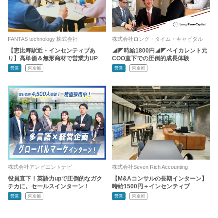
FANTAS technology 株式会社
株式会社ロング・タイム・キャピタル
【恵比寿駅近・インセンティブあ
◢◤時給1800円◢◤ベイカレント元
り】高単価＆無形商材で営業力UP
COO直下での圧倒的成長体験
営業
東京都
営業
東京都
株式会社アンビエントナビ
株式会社Seven Rich Accounting
役員直下！英語力upで圧倒的なガク
【M&Aコンサルの長期インターン】
チカに。セールスインターン！
時給1500円＋インセンティブ
営業
東京都
営業
東京都