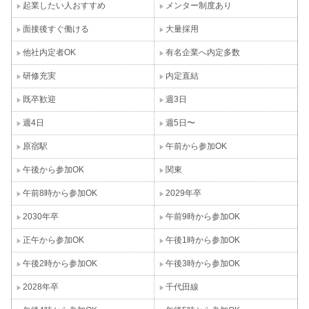
起業したい人おすすめ
メンター制度あり
面接後すぐ働ける
大量採用
他社内定者OK
有名企業へ内定多数
研修充実
内定直結
既卒歓迎
週3日
週4日
週5日〜
原宿駅
午前から参加OK
午後から参加OK
関東
午前8時から参加OK
2029年卒
2030年卒
午前9時から参加OK
正午から参加OK
午後1時から参加OK
午後2時から参加OK
午後3時から参加OK
2028年卒
千代田線