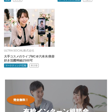
ULTRA SOCIAL株式会社
大手コスメのライブMC＠六本木/美容
好き活躍/時給2500可
マーケティング/広報
東京都