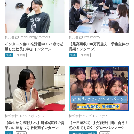
株式会社GreenEnergyPartners
株式会社Craft energy
インターン生60名活躍中！24歳で起
【最高月収100万円越え！学生主体の
業した社長に学ぶインターン
長期インターン】
営業
東京都
営業
東京都
株式会社コネクトボックス
株式会社アンビエントナビ
【学生から即戦力へ】研修×実践で営
【土日週2◎】まだ就活に間に合う！
業力に差をつける長期インターン
初心者でもOK！グローバルマーケ
営業
東京都
マーケティング/広報
大阪府