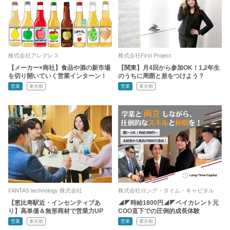
株式会社アレグレス
株式会社First Project
【メーカー×商社】食品や酒の新市場
【関東】月4回から参加OK！1,2年生
を切り開いていく営業インターン！
のうちに周囲と差をつけよう？
営業
東京都
営業
東京都
FANTAS technology 株式会社
株式会社ロング・タイム・キャピタル
【恵比寿駅近・インセンティブあ
◢◤時給1800円◢◤ベイカレント元
り】高単価＆無形商材で営業力UP
COO直下での圧倒的成長体験
営業
東京都
営業
東京都