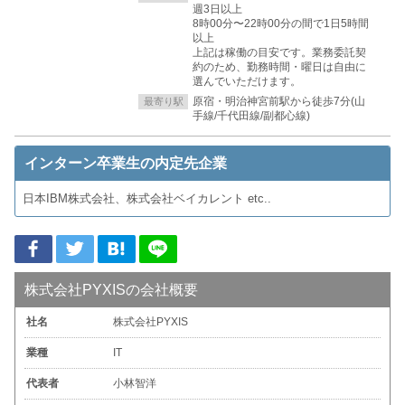
週3日以上
8時00分〜22時00分の間で1日5時間
以上
上記は稼働の目安です。業務委託契
約のため、勤務時間・曜日は自由に
選んでいただけます。
原宿・明治神宮前駅から徒歩7分(山
最寄り駅
手線/千代田線/副都心線)
インターン卒業生の内定先企業
日本IBM株式会社、株式会社ベイカレント etc..
株式会社PYXISの会社概要
社名
株式会社PYXIS
業種
IT
代表者
小林智洋