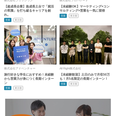
株式会社ブリッジワン
株式会社プロパゲート
【超成長企業】急成長土台で「就活
【未経験OK】マーケティング×コン
の常識」を打ち破るキャリアを創
サルティング×営業を一気に習得
れ。
営業
東京都
営業
東京都
株式会社アドベンチャー
All Right株式会社
旅行好きな学生におすすめ！未経験
【未経験歓迎】土日のみで月収50万
から営業力が身につく長期インター
も！月5名限定の長期インターン！
ン
営業
東京都
営業
東京都