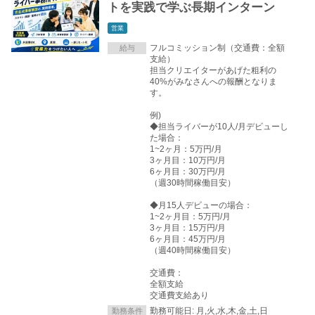
トを実践で学ぶ長期インターン
営業
フルコミッション制（交通費：全額
給与
支給）
担当クリエイターがあげた粗利の
40%がみなさんへの報酬となりま
す。
例)
◆担当ライバーが10人/月デビューし
た場合：
1~2ヶ月：5万円/月
3ヶ月目：10万円/月
6ヶ月目：30万円/月
（週30時間稼働目安）
◆月15人デビューの場合：
1~2ヶ月目：5万円/月
3ヶ月目：15万円/月
6ヶ月目：45万円/月
（週40時間稼働目安）
交通費：
全額支給
交通費支給あり
勤務可能日: 月,火,水,木,金,土,日
勤務条件