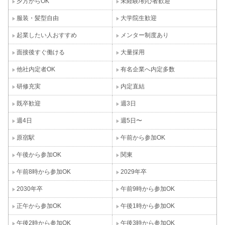
夕方からOK
未経験/初心者歓迎
服装・髪型自由
大学院生歓迎
起業したい人おすすめ
メンター制度あり
面接後すぐ働ける
大量採用
他社内定者OK
有名企業へ内定多数
研修充実
内定直結
既卒歓迎
週3日
週4日
週5日〜
原宿駅
午前から参加OK
午後から参加OK
関東
午前8時から参加OK
2029年卒
2030年卒
午前9時から参加OK
正午から参加OK
午後1時から参加OK
午後2時から参加OK
午後3時から参加OK