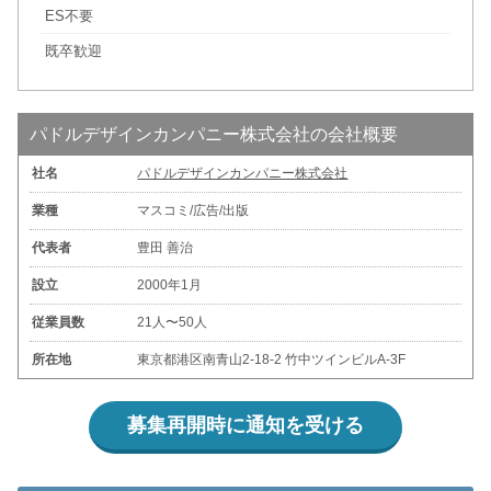
ES不要
既卒歓迎
パドルデザインカンパニー株式会社の会社概要
社名
パドルデザインカンパニー株式会社
業種
マスコミ/広告/出版
代表者
豊田 善治
設立
2000年1月
従業員数
21人〜50人
所在地
東京都港区南青山2-18-2 竹中ツインビルA-3F
募集再開時に通知を受ける