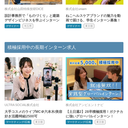
株式会社山田特殊技研DICE
株式会社uniam
設計事務所で「ものづくり」と建築
ねこヘルスケアブランドの魅力を動
デザインビジネスを学ぶインターン
画で届ける、学生インターン募集！
デザイナー
埼玉県
デザイナー
東京都
積極採用中の長期インターン求人
ULTRA SOCIAL株式会社
株式会社アンビエントナビ
大手コスメのライブMC＠六本木/美容
【土日週2】28卒積極採用！ガクチカ
好き活躍/時給2500可
に強いグローバルインターン！
マーケティング/広報
東京都
マーケティング/広報
東京都