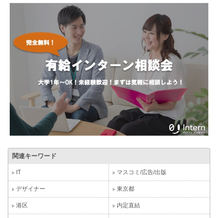
関連キーワード
IT
マスコミ/広告/出版
デザイナー
東京都
港区
内定直結