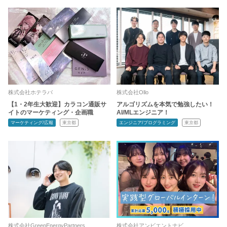
株式会社ホテラバ
株式会社Ollo
【1・2年生大歓迎】カラコン通販サ
アルゴリズムを本気で勉強したい！
イトのマーケティング・企画職
AI/MLエンジニア！
マーケティング/広報
東京都
エンジニア/プログラミング
東京都
株式会社GreenEnergyPartners
株式会社アンビエントナビ