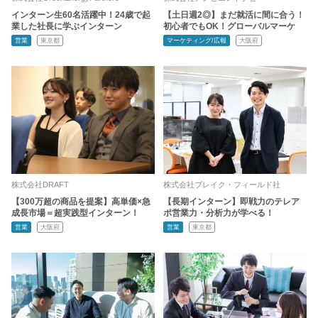
インターン生60名活躍中！24歳で起
【土日週2◎】まだ就活に間に合う！
業した社長に学ぶインターン
初心者でもOK！グローバルマーケ
営業
東京都
マーケティング/広報
大阪府
株式会社DRAFT
株式会社ブレイク・フィールド社
【300万超の商品を提案】高単価×急
【長期インターン】即戦力のテレア
成長市場＝超実践型インターン！
ポ営業力・分析力が学べる！
営業
大阪府
営業
東京都