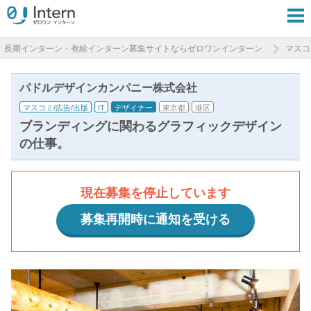
長期インターン・有給インターン募集サイトならゼロワンインターン
マスコ
パドルデザインカンパニー株式会社
マスコミ/広告/出版
IT
デザイナー
東京都
港区
ブランディングに関わるグラフィックデザイン
の仕事。
現在募集を停止しています
募集再開時に通知を受ける