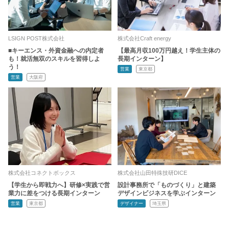
LSIGN POST株式会社
株式会社Craft energy
■キーエンス・外資金融への内定者
【最高月収100万円越え！学生主体の
も！就活無双のスキルを習得しよ
長期インターン】
う！
営業
東京都
営業
大阪府
株式会社コネクトボックス
株式会社山田特殊技研DICE
【学生から即戦力へ】研修×実践で営
設計事務所で「ものづくり」と建築
業力に差をつける長期インターン
デザインビジネスを学ぶインターン
営業
東京都
デザイナー
埼玉県