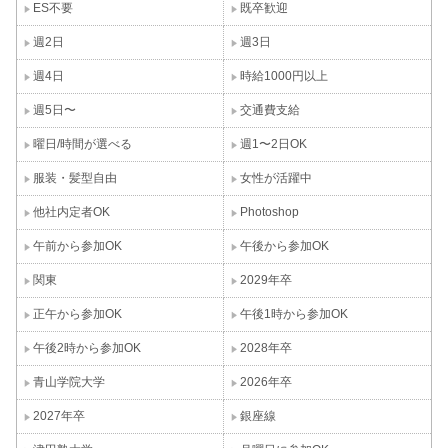
ES不要
既卒歓迎
週2日
週3日
週4日
時給1000円以上
週5日〜
交通費支給
曜日/時間が選べる
週1〜2日OK
服装・髪型自由
女性が活躍中
他社内定者OK
Photoshop
午前から参加OK
午後から参加OK
関東
2029年卒
正午から参加OK
午後1時から参加OK
午後2時から参加OK
2028年卒
青山学院大学
2026年卒
2027年卒
銀座線