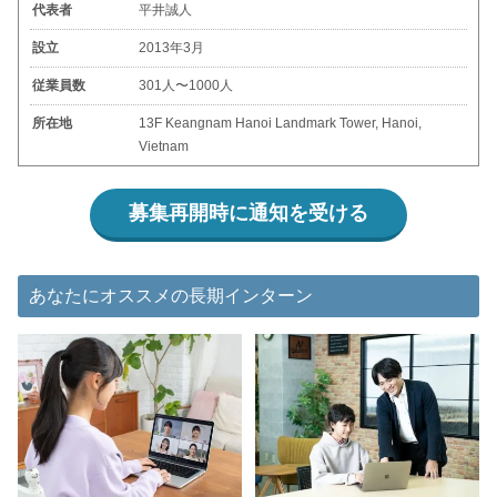
代表者
平井誠人
設立
2013年3月
従業員数
301人〜1000人
所在地
13F Keangnam Hanoi Landmark Tower, Hanoi,
Vietnam
募集再開時に通知を受ける
あなたにオススメの長期インターン