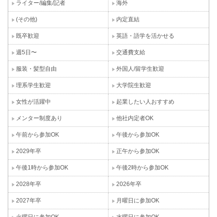
ライター/編集/記者
海外
(その他)
内定直結
既卒歓迎
英語・語学を活かせる
週5日〜
交通費支給
服装・髪型自由
外国人/留学生歓迎
理系学生歓迎
大学院生歓迎
女性が活躍中
起業したい人おすすめ
メンター制度あり
他社内定者OK
午前から参加OK
午後から参加OK
2029年卒
正午から参加OK
午後1時から参加OK
午後2時から参加OK
2028年卒
2026年卒
2027年卒
月曜日に参加OK