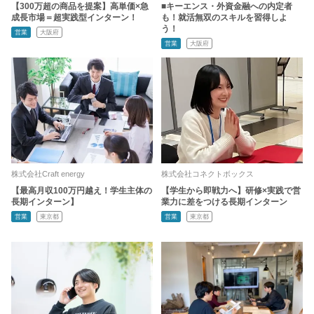
【300万超の商品を提案】高単価×急
■キーエンス・外資金融への内定者
成長市場＝超実践型インターン！
も！就活無双のスキルを習得しよ
う！
営業
大阪府
営業
大阪府
株式会社Craft energy
株式会社コネクトボックス
【最高月収100万円越え！学生主体の
【学生から即戦力へ】研修×実践で営
長期インターン】
業力に差をつける長期インターン
営業
東京都
営業
東京都