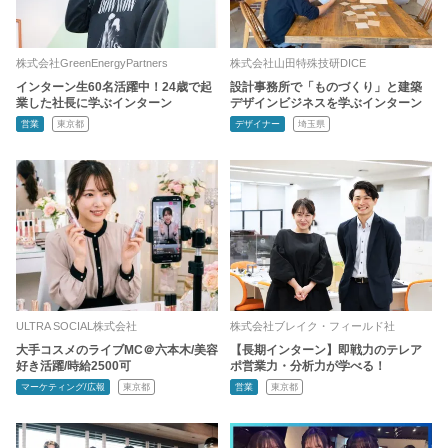
株式会社GreenEnergyPartners
株式会社山田特殊技研DICE
インターン生60名活躍中！24歳で起
設計事務所で「ものづくり」と建築
業した社長に学ぶインターン
デザインビジネスを学ぶインターン
営業
東京都
デザイナー
埼玉県
ULTRA SOCIAL株式会社
株式会社ブレイク・フィールド社
大手コスメのライブMC＠六本木/美容
【長期インターン】即戦力のテレア
好き活躍/時給2500可
ポ営業力・分析力が学べる！
マーケティング/広報
東京都
営業
東京都