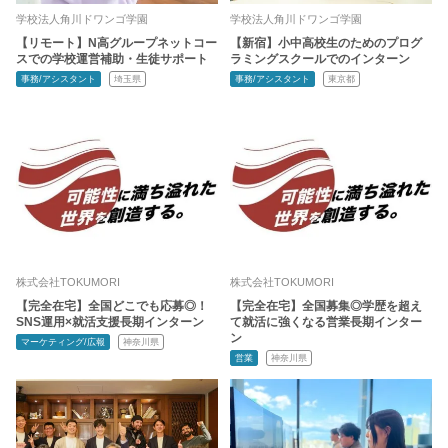
学校法人角川ドワンゴ学園
学校法人角川ドワンゴ学園
【リモート】N高グループネットコー
【新宿】小中高校生のためのプログ
スでの学校運営補助・生徒サポート
ラミングスクールでのインターン
事務/アシスタント
埼玉県
事務/アシスタント
東京都
株式会社TOKUMORI
株式会社TOKUMORI
【完全在宅】全国どこでも応募◎！
【完全在宅】全国募集◎学歴を超え
SNS運用×就活支援長期インターン
て就活に強くなる営業長期インター
ン
マーケティング/広報
神奈川県
営業
神奈川県