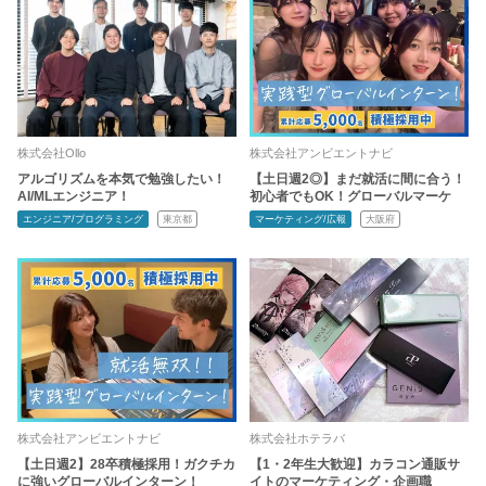
株式会社Ollo
株式会社アンビエントナビ
アルゴリズムを本気で勉強したい！
【土日週2◎】まだ就活に間に合う！
AI/MLエンジニア！
初心者でもOK！グローバルマーケ
エンジニア/プログラミング
東京都
マーケティング/広報
大阪府
株式会社アンビエントナビ
株式会社ホテラバ
【土日週2】28卒積極採用！ガクチカ
【1・2年生大歓迎】カラコン通販サ
に強いグローバルインターン！
イトのマーケティング・企画職