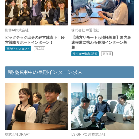
樹林AI株式会社
株式会社JX通信社
ビッグテック出身の経営陣直下！経
【地方リモートも積極募集】国内最
営戦略サポートインターン！
速報道に携わる長期インターン募
集！
事務/アシスタント
東京都
ライター/編集/記者
東京都
積極採用中の長期インターン求人
株式会社DRAFT
LSIGN POST株式会社