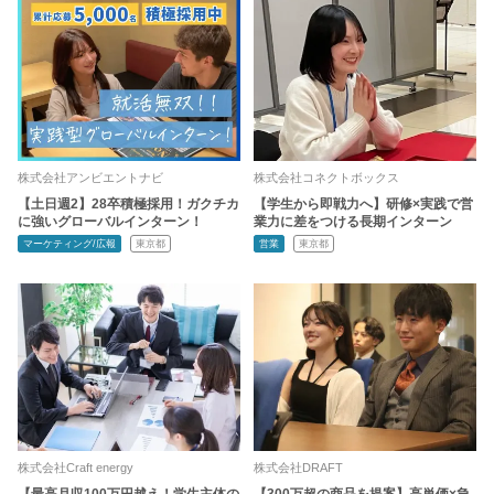
株式会社アンビエントナビ
株式会社コネクトボックス
【土日週2】28卒積極採用！ガクチカ
【学生から即戦力へ】研修×実践で営
に強いグローバルインターン！
業力に差をつける長期インターン
マーケティング/広報
東京都
営業
東京都
株式会社Craft energy
株式会社DRAFT