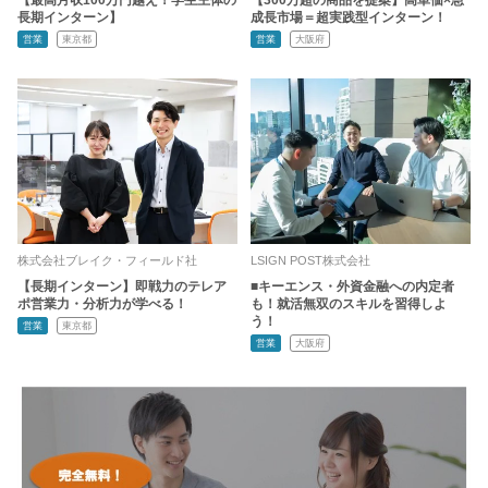
【最高月収100万円越え！学生主体の
【300万超の商品を提案】高単価×急
長期インターン】
成長市場＝超実践型インターン！
営業
東京都
営業
大阪府
株式会社ブレイク・フィールド社
LSIGN POST株式会社
【長期インターン】即戦力のテレア
■キーエンス・外資金融への内定者
ポ営業力・分析力が学べる！
も！就活無双のスキルを習得しよ
う！
営業
東京都
営業
大阪府