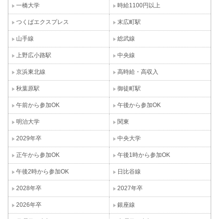
一橋大学
時給1100円以上
つくばエクスプレス
末広町駅
山手線
総武線
上野広小路駅
中央線
京浜東北線
高時給・高収入
秋葉原駅
御徒町駅
午前から参加OK
午後から参加OK
明治大学
関東
2029年卒
中央大学
正午から参加OK
午後1時から参加OK
午後2時から参加OK
日比谷線
2028年卒
2027年卒
2026年卒
銀座線