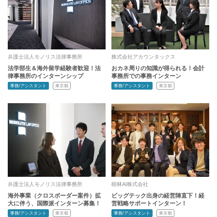
弁護士法人モノリス法律事務所
株式会社アカウンタックス
法学部生＆海外留学経験者歓迎！法
おカネ周りの知識が得られる！会計
律事務所のインターンシップ
事務所での事務インターン
事務/アシスタント
東京都
事務/アシスタント
東京都
弁護士法人モノリス法律事務所
樹林AI株式会社
海外事業（クロスボーダー案件）拡
ビッグテック出身の経営陣直下！経
大に伴う、国際派インターン募集！
営戦略サポートインターン！
事務/アシスタント
東京都
事務/アシスタント
東京都