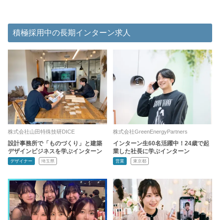
積極採用中の長期インターン求人
株式会社山田特殊技研DICE
株式会社GreenEnergyPartners
設計事務所で「ものづくり」と建築
インターン生60名活躍中！24歳で起
デザインビジネスを学ぶインターン
業した社長に学ぶインターン
デザイナー
埼玉県
営業
東京都