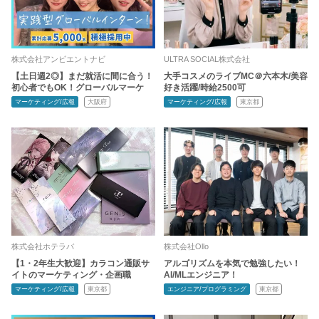
株式会社アンビエントナビ
ULTRA SOCIAL株式会社
【土日週2◎】まだ就活に間に合う！
大手コスメのライブMC＠六本木/美容
初心者でもOK！グローバルマーケ
好き活躍/時給2500可
マーケティング/広報
大阪府
マーケティング/広報
東京都
株式会社ホテラバ
株式会社Ollo
【1・2年生大歓迎】カラコン通販サ
アルゴリズムを本気で勉強したい！
イトのマーケティング・企画職
AI/MLエンジニア！
マーケティング/広報
東京都
エンジニア/プログラミング
東京都