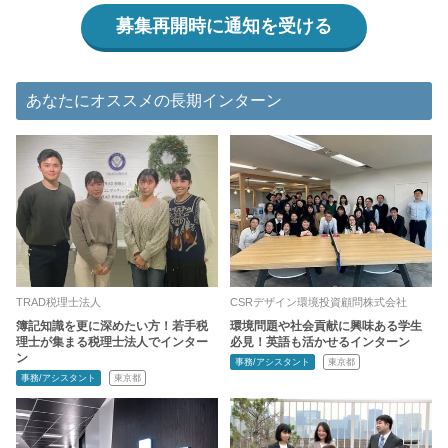
募集再開時に通知を受ける
あなたにオススメの長期インターン
TRAD税理士法人
CSRデザイン環境投資顧問株式会社
簿記知識を更に深めたい方！若手税
環境問題や社会貢献に興味ある学生
理士が集まる税理士法人でインター
必見！英語も活かせるインターン
ン
事務/アシスタント
東京都
事務/アシスタント
東京都