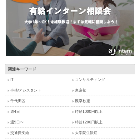
関連キーワード
IT
コンサルティング
事務/アシスタント
東京都
千代田区
既卒歓迎
週4日
時給1000円以上
週5日〜
時給1200円以上
交通費支給
大学院生歓迎