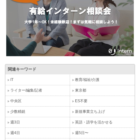
関連キーワード
IT
教育/福祉/介護
ライター/編集/記者
東京都
中央区
ES不要
少数精鋭
新規事業立ち上げ
週3日
英語・語学を活かせる
週4日
週5日〜