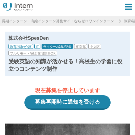
長期インターン・有給インターン募集サイトならゼロワンインターン
教育/
株式会社SpesDen
教育/福祉/介護
IT
ライター/編集/記者
東京都
中央区
フルリモート/完全在宅勤務OK
受験英語の知識が活かせる！高校生の学習に役
立つコンテンツ制作
現在募集を停止しています
募集再開時に通知を受ける