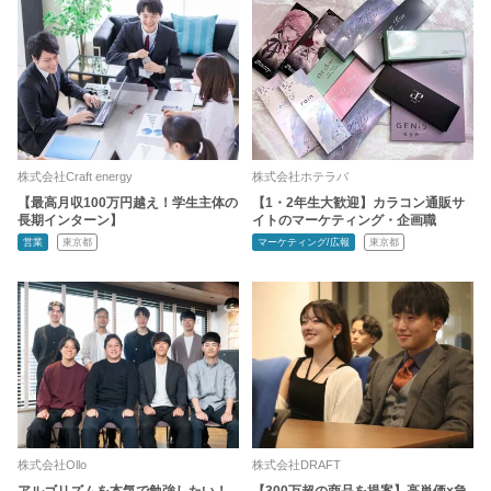
株式会社Craft energy
株式会社ホテラバ
【最高月収100万円越え！学生主体の
【1・2年生大歓迎】カラコン通販サ
長期インターン】
イトのマーケティング・企画職
営業
東京都
マーケティング/広報
東京都
株式会社Ollo
株式会社DRAFT