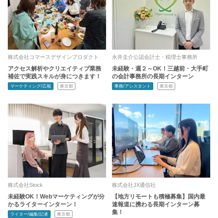
株式会社コマースデザインプロダクト
永井圭介公認会計士・税理士事務所
アクセス解析やクリエイティブ業務
未経験・週２～OK！三越前・大手町
補佐で実践スキルが身につきます！
の会計事務所の長期インターン
マーケティング/広報
東京都
事務/アシスタント
東京都
株式会社Stock
株式会社JX通信社
未経験OK！Webマーケティングが分
【地方リモートも積極募集】国内最
かるライターインターン！
速報道に携わる長期インターン募
集！
ライター/編集/記者
東京都