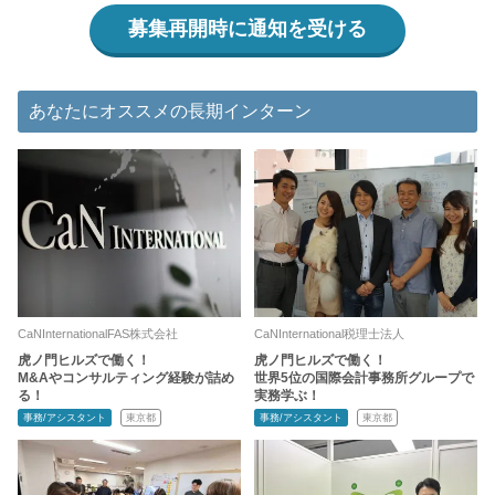
募集再開時に通知を受ける
あなたにオススメの長期インターン
CaNInternationalFAS株式会社
CaNInternational税理士法人
虎ノ門ヒルズで働く！
虎ノ門ヒルズで働く！
M&Aやコンサルティング経験が詰め
世界5位の国際会計事務所グループで
る！
実務学ぶ！
事務/アシスタント
東京都
事務/アシスタント
東京都