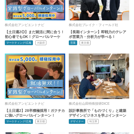
株式会社アンビエントナビ
株式会社ブレイク・フィールド社
【土日週2◎】まだ就活に間に合う！
【長期インターン】即戦力のテレア
初心者でもOK！グローバルマーケ
ポ営業力・分析力が学べる！
マーケティング/広報
大阪府
営業
東京都
株式会社アンビエントナビ
株式会社山田特殊技研DICE
【土日週2】28卒積極採用！ガクチカ
設計事務所で「ものづくり」と建築
に強いグローバルインターン！
デザインビジネスを学ぶインターン
マーケティング/広報
東京都
デザイナー
埼玉県