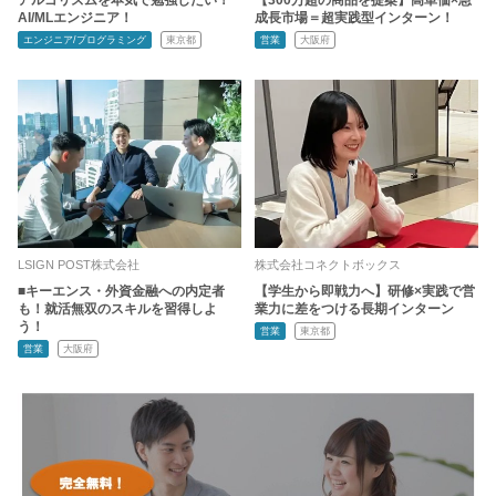
アルゴリズムを本気で勉強したい！
【300万超の商品を提案】高単価×急
AI/MLエンジニア！
成長市場＝超実践型インターン！
エンジニア/プログラミング
東京都
営業
大阪府
LSIGN POST株式会社
株式会社コネクトボックス
■キーエンス・外資金融への内定者
【学生から即戦力へ】研修×実践で営
も！就活無双のスキルを習得しよ
業力に差をつける長期インターン
う！
営業
東京都
営業
大阪府