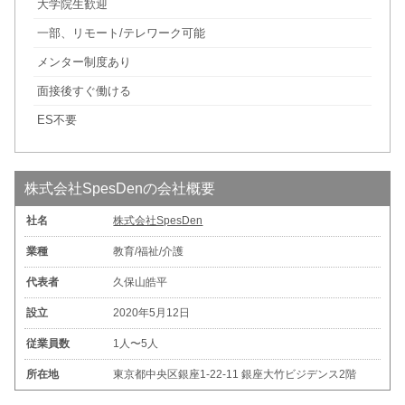
大学院生歓迎
一部、リモート/テレワーク可能
メンター制度あり
面接後すぐ働ける
ES不要
株式会社SpesDenの会社概要
社名
株式会社SpesDen
業種
教育/福祉/介護
代表者
久保山皓平
設立
2020年5月12日
従業員数
1人〜5人
所在地
東京都中央区銀座1-22-11 銀座大竹ビジデンス2階