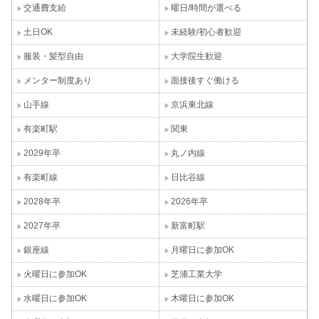
交通費支給
曜日/時間が選べる
土日OK
未経験/初心者歓迎
服装・髪型自由
大学院生歓迎
メンター制度あり
面接後すぐ働ける
山手線
京浜東北線
有楽町駅
関東
2029年卒
丸ノ内線
有楽町線
日比谷線
2028年卒
2026年卒
2027年卒
新富町駅
銀座線
月曜日に参加OK
火曜日に参加OK
芝浦工業大学
水曜日に参加OK
木曜日に参加OK