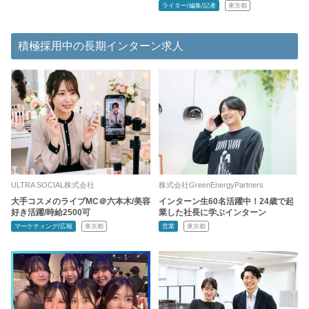
ライター/編集/記者
東京都
積極採用中の長期インターン求人
ULTRA SOCIAL株式会社
株式会社GreenEnergyPartners
大手コスメのライブMC＠六本木/美容
インターン生60名活躍中！24歳で起
好き活躍/時給2500可
業した社長に学ぶインターン
マーケティング/広報
東京都
営業
東京都