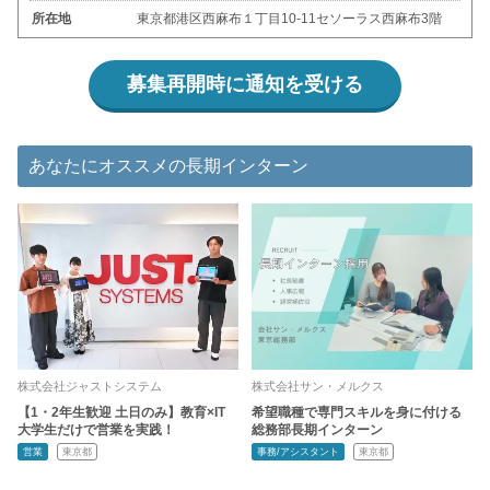
所在地
東京都港区西麻布１丁目10-11セソーラス西麻布3階
募集再開時に通知を受ける
あなたにオススメの長期インターン
株式会社ジャストシステム
株式会社サン・メルクス
【1・2年生歓迎 土日のみ】教育×IT
希望職種で専門スキルを身に付ける
大学生だけで営業を実践！
総務部長期インターン
営業
東京都
事務/アシスタント
東京都