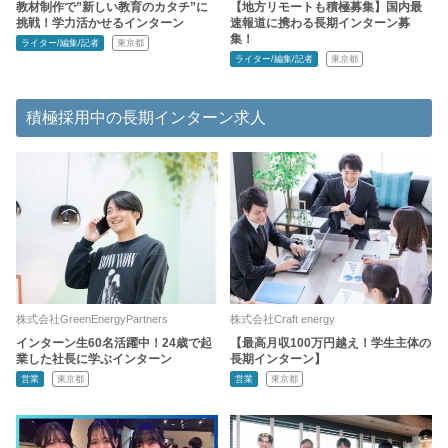
教材制作で”新しい教育のカタチ”に
【地方リモートも積極募集】国内最
挑戦！学力活かせるインターン
速報道に携わる長期インターン募
集！
ライター/編集/記者
東京都
ライター/編集/記者
東京都
積極採用中の長期インターン求人
株式会社GreenEnergyPartners
株式会社Craft energy
インターン生60名活躍中！24歳で起
【最高月収100万円越え！学生主体の
業した社長に学ぶインターン
長期インターン】
営業
東京都
営業
東京都