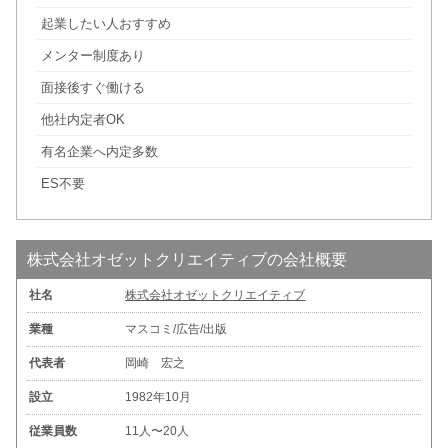
起業したい人おすすめ
メンター制度あり
面接後すぐ働ける
他社内定者OK
有名企業へ内定多数
ES不要
株式会社オゼットクリエイティブの会社概要
社名
株式会社オゼットクリエイティブ
業種
マスコミ/広告/出版
代表者
岡崎 宏之
設立
1982年10月
従業員数
11人〜20人