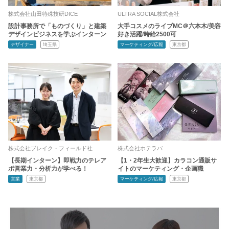
株式会社山田特殊技研DICE
ULTRA SOCIAL株式会社
設計事務所で「ものづくり」と建築
大手コスメのライブMC＠六本木/美容
デザインビジネスを学ぶインターン
好き活躍/時給2500可
デザイナー
埼玉県
マーケティング/広報
東京都
株式会社ブレイク・フィールド社
株式会社ホテラバ
【長期インターン】即戦力のテレア
【1・2年生大歓迎】カラコン通販サ
ポ営業力・分析力が学べる！
イトのマーケティング・企画職
営業
東京都
マーケティング/広報
東京都