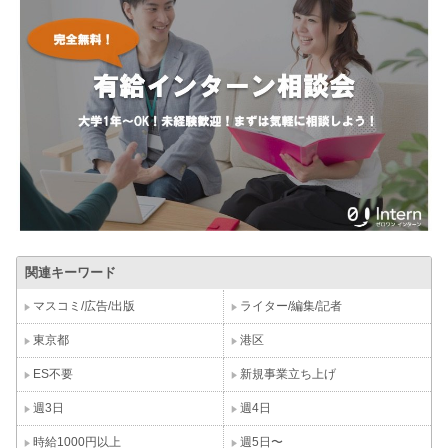
関連キーワード
マスコミ/広告/出版
ライター/編集/記者
東京都
港区
ES不要
新規事業立ち上げ
週3日
週4日
時給1000円以上
週5日〜