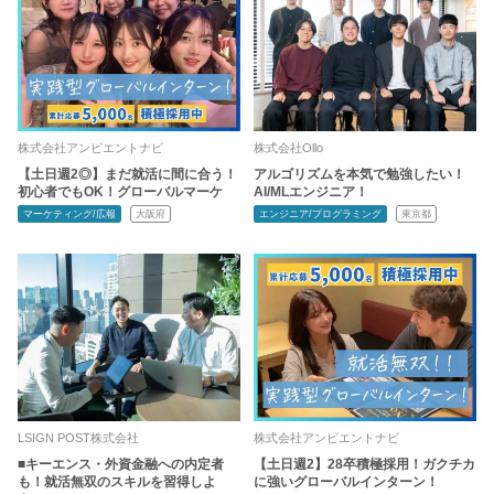
株式会社アンビエントナビ
株式会社Ollo
【土日週2◎】まだ就活に間に合う！
アルゴリズムを本気で勉強したい！
初心者でもOK！グローバルマーケ
AI/MLエンジニア！
マーケティング/広報
大阪府
エンジニア/プログラミング
東京都
LSIGN POST株式会社
株式会社アンビエントナビ
■キーエンス・外資金融への内定者
【土日週2】28卒積極採用！ガクチカ
も！就活無双のスキルを習得しよ
に強いグローバルインターン！