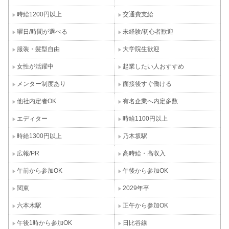
時給1200円以上
交通費支給
曜日/時間が選べる
未経験/初心者歓迎
服装・髪型自由
大学院生歓迎
女性が活躍中
起業したい人おすすめ
メンター制度あり
面接後すぐ働ける
他社内定者OK
有名企業へ内定多数
エディター
時給1100円以上
時給1300円以上
乃木坂駅
広報/PR
高時給・高収入
午前から参加OK
午後から参加OK
関東
2029年卒
六本木駅
正午から参加OK
午後1時から参加OK
日比谷線