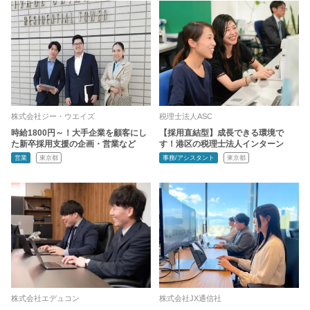
株式会社ジー・ウエイズ
税理士法人ASC
時給1800円～！大手企業を顧客にし
【採用直結型】成長できる環境で
た新卒採用支援の企画・営業など
す！港区の税理士法人インターン
営業
東京都
事務/アシスタント
東京都
株式会社エデュコン
株式会社JX通信社