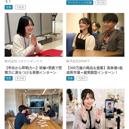
う！
マーケティング/広報
東京都
営業
大阪府
株式会社コネクトボックス
株式会社DRAFT
【学生から即戦力へ】研修×実践で営
【300万超の商品を提案】高単価×急
業力に差をつける長期インターン
成長市場＝超実践型インターン！
営業
東京都
営業
大阪府