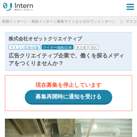
長期インターン・有給インターン募集サイトならゼロワンインターン
マスコ
株式会社オゼットクリエイティブ
マスコミ/広告/出版
ライター/編集/記者
東京都
港区
広告クリエイティブ企業で、働くを探るメディ
アをつくりませんか？
現在募集を停止しています
募集再開時に通知を受ける