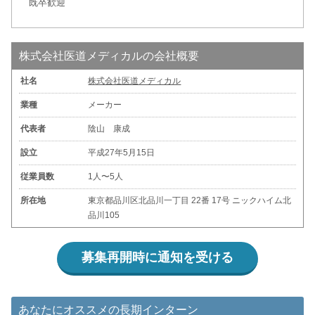
既卒歓迎
株式会社医道メディカルの会社概要
社名
株式会社医道メディカル
業種
メーカー
代表者
陰山 康成
設立
平成27年5月15日
従業員数
1人〜5人
所在地
東京都品川区北品川一丁目 22番 17号 ニックハイム北
品川105
募集再開時に通知を受ける
あなたにオススメの長期インターン