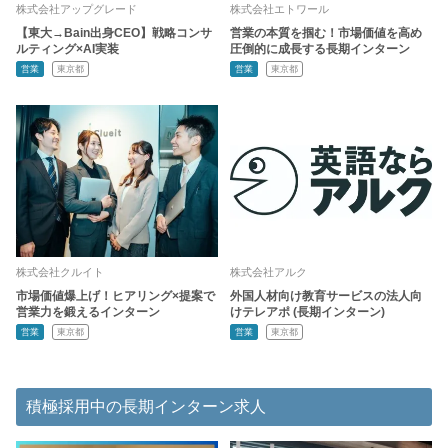
株式会社アップグレード
株式会社エトワール
【東大→Bain出身CEO】戦略コンサ
営業の本質を掴む！市場価値を高め
ルティング×AI実装
圧倒的に成長する長期インターン
営業
東京都
営業
東京都
株式会社クルイト
株式会社アルク
市場価値爆上げ！ヒアリング×提案で
外国人材向け教育サービスの法人向
営業力を鍛えるインターン
けテレアポ (長期インターン)
営業
東京都
営業
東京都
積極採用中の長期インターン求人