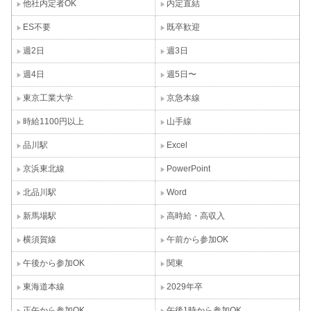
他社内定者OK
内定直結
ES不要
既卒歓迎
週2日
週3日
週4日
週5日〜
東京工業大学
京急本線
時給1100円以上
山手線
品川駅
Excel
京浜東北線
PowerPoint
北品川駅
Word
新馬場駅
高時給・高収入
横須賀線
午前から参加OK
午後から参加OK
関東
東海道本線
2029年卒
正午から参加OK
午後1時から参加OK