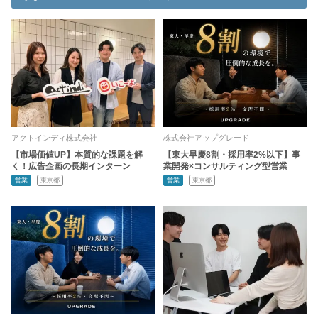
アクトインディ株式会社
株式会社アップグレード
【市場価値UP】本質的な課題を解
【東大早慶8割・採用率2%以下】事
く！広告企画の長期インターン
業開発×コンサルティング型営業
営業
東京都
営業
東京都