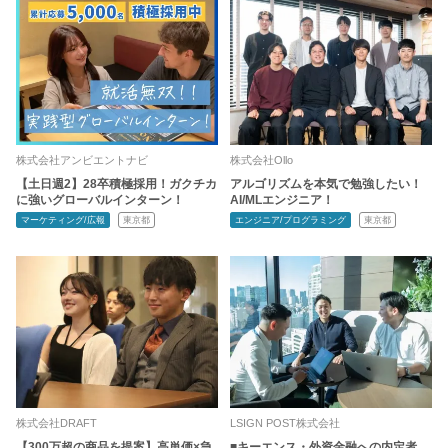
株式会社アンビエントナビ
株式会社Ollo
【土日週2】28卒積極採用！ガクチカ
アルゴリズムを本気で勉強したい！
に強いグローバルインターン！
AI/MLエンジニア！
マーケティング/広報
東京都
エンジニア/プログラミング
東京都
株式会社DRAFT
LSIGN POST株式会社
【300万超の商品を提案】高単価×急
■キーエンス・外資金融への内定者