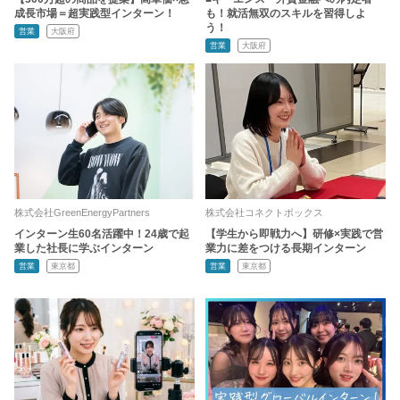
成長市場＝超実践型インターン！
も！就活無双のスキルを習得しよ
う！
営業
大阪府
営業
大阪府
株式会社GreenEnergyPartners
株式会社コネクトボックス
インターン生60名活躍中！24歳で起
【学生から即戦力へ】研修×実践で営
業した社長に学ぶインターン
業力に差をつける長期インターン
営業
東京都
営業
東京都