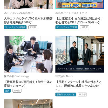
ULTRA SOCIAL株式会社
株式会社アンビエントナビ
大手コスメのライブMC＠六本木/美容
【土日週2◎】まだ就活に間に合う！
好き活躍/時給2500可
初心者でもOK！グローバルマーケ
マーケティング/広報
東京都
マーケティング/広報
大阪府
株式会社Craft energy
株式会社Nexor
【最高月収100万円越え！学生主体の
【長期インターン】社長の付き人と
長期インターン】
して、圧倒的に成長したいあなた
へ。
営業
東京都
事務/アシスタント
東京都