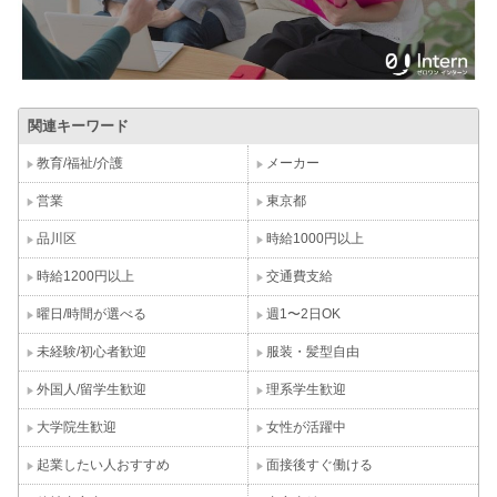
関連キーワード
教育/福祉/介護
メーカー
営業
東京都
品川区
時給1000円以上
時給1200円以上
交通費支給
曜日/時間が選べる
週1〜2日OK
未経験/初心者歓迎
服装・髪型自由
外国人/留学生歓迎
理系学生歓迎
大学院生歓迎
女性が活躍中
起業したい人おすすめ
面接後すぐ働ける