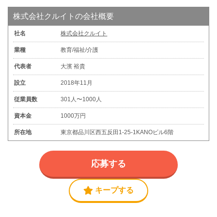
株式会社クルイトの会社概要
社名
株式会社クルイト
業種
教育/福祉/介護
代表者
大濱 裕貴
設立
2018年11月
従業員数
301人〜1000人
資本金
1000万円
所在地
東京都品川区西五反田1-25-1KANOビル6階
応募する
キープする