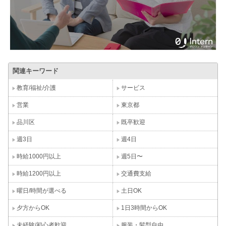
関連キーワード
教育/福祉/介護
サービス
営業
東京都
品川区
既卒歓迎
週3日
週4日
時給1000円以上
週5日〜
時給1200円以上
交通費支給
曜日/時間が選べる
土日OK
夕方からOK
1日3時間からOK
未経験/初心者歓迎
服装・髪型自由