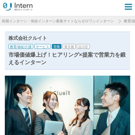
長期インターン・有給インターン募集サイトならゼロワンインターン
教育/
株式会社クルイト
教育/福祉/介護
サービス
営業
東京都
品川区
市場価値爆上げ！ヒアリング×提案で営業力を鍛
えるインターン