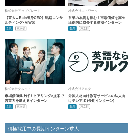
株式会社アップグレード
株式会社エトワール
【東大→Bain出身CEO】戦略コンサ
営業の本質を掴む！市場価値を高め
ルティング×AI実装
圧倒的に成長する長期インターン
営業
東京都
営業
東京都
株式会社クルイト
株式会社アルク
市場価値爆上げ！ヒアリング×提案で
外国人材向け教育サービスの法人向
営業力を鍛えるインターン
けテレアポ (長期インターン)
営業
東京都
営業
東京都
積極採用中の長期インターン求人