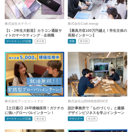
株式会社ホテラバ
株式会社Craft energy
【1・2年生大歓迎】カラコン通販サ
【最高月収100万円越え！学生主体の
イトのマーケティング・企画職
長期インターン】
マーケティング/広報
東京都
営業
東京都
株式会社アンビエントナビ
株式会社山田特殊技研DICE
【土日週2】28卒積極採用！ガクチカ
設計事務所で「ものづくり」と建築
に強いグローバルインターン！
デザインビジネスを学ぶインターン
マーケティング/広報
東京都
デザイナー
埼玉県