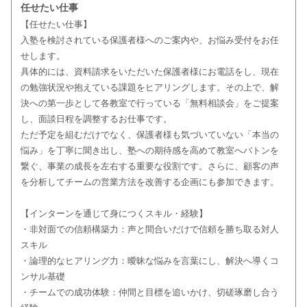
任せたい仕事
【任せたい仕事】
入塾を検討されている保護者様へのご案内や、お悩み受付をお任
せします。
具体的には、資料請求をいただいた保護者様にお電話をし、現在
の勉強状況や抱えている課題をヒアリングします。その上で、解
決への第一歩として各教室で行っている「無料相談会」をご提案
し、面談日程を調整するお仕事です。
ただ予定を組むだけでなく、保護者様も気づいていない「本当の
悩み」を丁寧に聞き出し、塾への期待感を高めて教室へバトンを
繋ぐ、事業の成長を左右する重要な役割です。さらに、顧客の声
を分析してチームの営業方法を改善する企画にも参加できます。
【インターンを通じて身につくスキル・経験】
・非対面での信頼構築力：声と間合いだけで信頼を勝ち取る対人
スキル
・論理的なヒアリング力：曖昧な悩みを言葉にし、解決へ導くコ
ンサル基礎
・チームでの成功体験：仲間と目標を追いかけ、切磋琢磨し合う