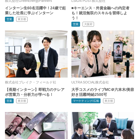
株式会社GreenEnergyPartners
LSIGN POST株式会社
インターン生60名活躍中！24歳で起
■キーエンス・外資金融への内定者
業した社長に学ぶインターン
も！就活無双のスキルを習得しよ
う！
営業
東京都
営業
大阪府
株式会社ブレイク・フィールド社
ULTRA SOCIAL株式会社
【長期インターン】即戦力のテレア
大手コスメのライブMC＠六本木/美容
ポ営業力・分析力が学べる！
好き活躍/時給2500可
営業
東京都
マーケティング/広報
東京都