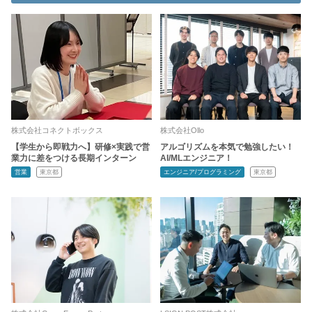
株式会社コネクトボックス
株式会社Ollo
【学生から即戦力へ】研修×実践で営
アルゴリズムを本気で勉強したい！
業力に差をつける長期インターン
AI/MLエンジニア！
営業
東京都
エンジニア/プログラミング
東京都