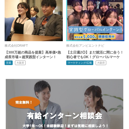
株式会社DRAFT
株式会社アンビエントナビ
【300万超の商品を提案】高単価×急
【土日週2◎】まだ就活に間に合う！
成長市場＝超実践型インターン！
初心者でもOK！グローバルマーケ
営業
大阪府
マーケティング/広報
大阪府