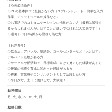
【応募必須条件】
◇PCの基本操作に抵抗がない方（スプレッドシート・簡単な入力
作業、チャットツールの操作など）
◇お電話でのコミュニケーションに抵抗がない方（最初は緊張す
るかもしれませんが、話すことが嫌いでなければ大丈夫です！）
◇週3日・1日3時間から勤務可能な方
【歓迎条件】
◇飲食店、アパレル、塾講師、コールセンターなど「人と話す」
アルバイト経験がある方
◇サークルや部活動で、目標達成に向けて努力した経験がある方
◇後輩の指導や育成に関わった経験がある方
◇将来、営業職やコンサルタントとして活躍したい方
◇平日夕方、土日に働ける方、大歓迎！
勤務曜日
月, 火, 水, 木, 金, 土, 日
勤務日数