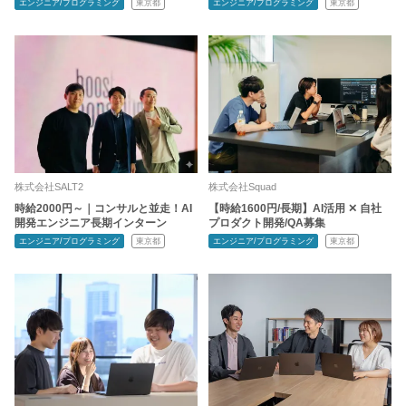
エンジニア/プログラミング
東京都
エンジニア/プログラミング
東京都
株式会社SALT2
株式会社Squad
時給2000円～｜コンサルと並走！AI
【時給1600円/長期】AI活用 ✕ 自社
開発エンジニア長期インターン
プロダクト開発/QA募集
エンジニア/プログラミング
東京都
エンジニア/プログラミング
東京都