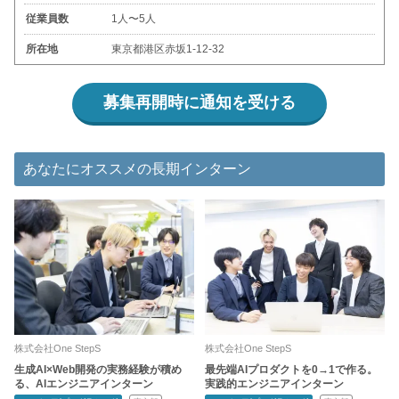
従業員数
1人〜5人
所在地
東京都港区赤坂1-12-32
募集再開時に通知を受ける
あなたにオススメの長期インターン
株式会社One StepS
株式会社One StepS
生成AI×Web開発の実務経験が積め
最先端AIプロダクトを0→1で作る。
る、AIエンジニアインターン
実践的エンジニアインターン