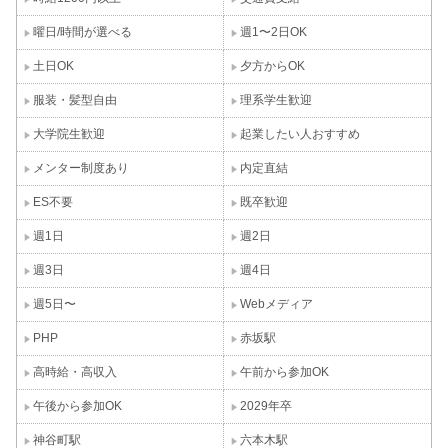
曜日/時間が選べる
週1〜2日OK
土日OK
夕方からOK
服装・髪型自由
理系学生歓迎
大学院生歓迎
起業したい人おすすめ
メンター制度あり
内定直結
ES不要
既卒歓迎
週1日
週2日
週3日
週4日
週5日〜
Webメディア
PHP
赤坂駅
高時給・高収入
午前から参加OK
午後から参加OK
2029年卒
神谷町駅
六本木駅