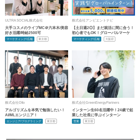
ULTRA SOCIAL株式会社
株式会社アンビエントナビ
大手コスメのライブMC＠六本木/美容
【土日週2◎】まだ就活に間に合う！
好き活躍/時給2500可
初心者でもOK！グローバルマーケ
マーケティング/広報
東京都
マーケティング/広報
大阪府
株式会社Ollo
株式会社GreenEnergyPartners
アルゴリズムを本気で勉強したい！
インターン生60名活躍中！24歳で起
AI/MLエンジニア！
業した社長に学ぶインターン
エンジニア/プログラミング
東京都
営業
東京都