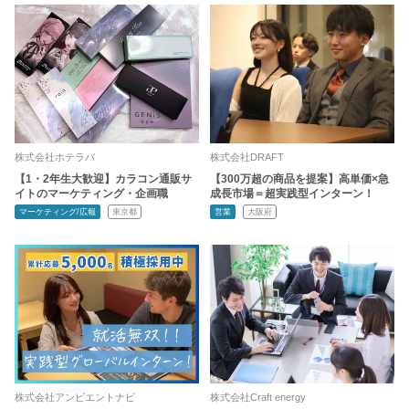
株式会社ホテラバ
株式会社DRAFT
【1・2年生大歓迎】カラコン通販サ
【300万超の商品を提案】高単価×急
イトのマーケティング・企画職
成長市場＝超実践型インターン！
マーケティング/広報
東京都
営業
大阪府
株式会社アンビエントナビ
株式会社Craft energy