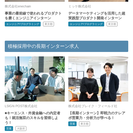
株式会社enechain
ミッケ株式会社
事業の最前線で使われるプロダクト
データマーケティングを活用した超
を磨くエンジニアインターン
実践型プロダクト開発インターン
エンジニア/プログラミング
東京都
エンジニア/プログラミング
東京都
積極採用中の長期インターン求人
LSIGN POST株式会社
株式会社ブレイク・フィールド社
■キーエンス・外資金融への内定者
【長期インターン】即戦力のテレア
も！就活無双のスキルを習得しよ
ポ営業力・分析力が学べる！
う！
営業
東京都
営業
大阪府