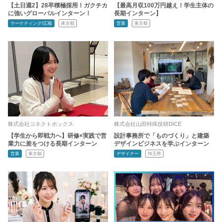
【土日週2】28卒積極採用！ガクチカ
【最高月収100万円越え！学生主体の
に強いグローバルインターン！
長期インターン】
マーケティング/広報
東京都
営業
東京都
株式会社コネクトボックス
株式会社山田特殊技研DICE
【学生から即戦力へ】研修×実践で営
設計事務所で「ものづくり」と建築
業力に差をつける長期インターン
デザインビジネスを学ぶインターン
営業
東京都
デザイナー
埼玉県