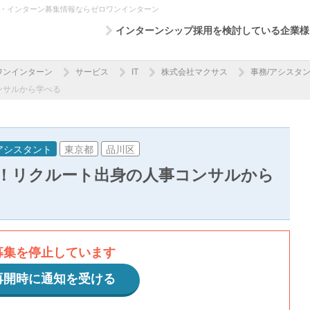
プ・インターン募集情報ならゼロワンインターン
インターンシップ採用を検討している企業様
ワンインターン
サービス
IT
株式会社マクサス
事務/アシスタ
ンサルから学べる
アシスタント
東京都
品川区
！リクルート出身の人事コンサルから
募集を停止しています
再開時に通知を受ける