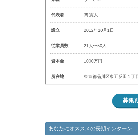
代表者
関 憲人
設立
2012年10月1日
従業員数
21人〜50人
資本金
1000万円
所在地
東京都品川区東五反田１丁目25番6
募集
あなたにオススメの長期インターン