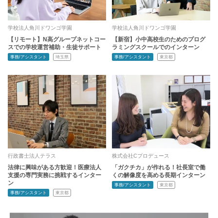
学校法人角川ドワンゴ学園
学校法人角川ドワンゴ学園
【リモート】N高グループネットコー
【新宿】小中高校生のためのプログ
スでの学校運営補助・生徒サポート
ラミングスクールでのインターン
事務/アシスタント
埼玉県
事務/アシスタント
東京都
行政書士法人テラス
株式会社Cプロデュース
法律に興味がある方歓迎！医療法人
「ガクチカ」が作れる！社長室で働
支援の専門実務に挑戦するインター
くの解像度を高める長期インターン
ン
事務/アシスタント
東京都
事務/アシスタント
東京都