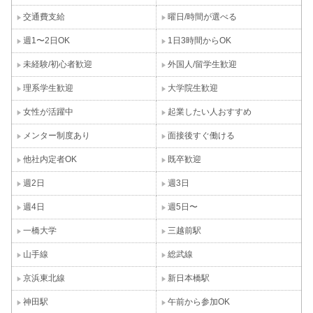
交通費支給
曜日/時間が選べる
週1〜2日OK
1日3時間からOK
未経験/初心者歓迎
外国人/留学生歓迎
理系学生歓迎
大学院生歓迎
女性が活躍中
起業したい人おすすめ
メンター制度あり
面接後すぐ働ける
他社内定者OK
既卒歓迎
週2日
週3日
週4日
週5日〜
一橋大学
三越前駅
山手線
総武線
京浜東北線
新日本橋駅
神田駅
午前から参加OK