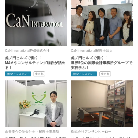
CaNInternationalFAS株式会社
CaNInternational税理士法人
虎ノ門ヒルズで働く！
虎ノ門ヒルズで働く！
M&Aやコンサルティング経験が詰め
世界5位の国際会計事務所グループで
る！
実務学ぶ！
事務/アシスタント
東京都
事務/アシスタント
東京都
永井圭介公認会計士・税理士事務所
株式会社アンサンヒーロー