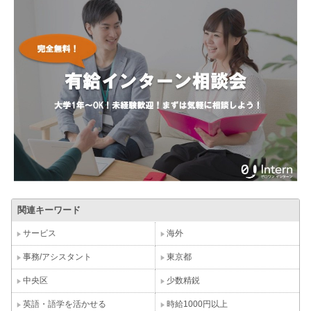
関連キーワード
サービス
海外
事務/アシスタント
東京都
中央区
少数精鋭
英語・語学を活かせる
時給1000円以上