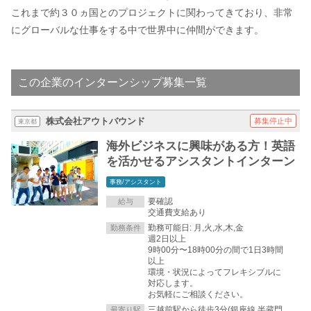
これまで約３０ヵ国とのプロジェクトに関わってきており、非常
にグローバルな仕事をする中で世界中に仲間ができます。
この企業のインターンシップ募集一覧
株式会社アウトバウンド
募集停止中
東京都
海外ビジネスに興味がある方！英語
を活かせるアシスタントインターン
事務/アシスタント
要確認
給与
交通費支給あり
勤務可能日: 月,火,水,木,金
勤務条件
週2日以上
9時00分〜18時00分の間で1日3時間
以上
環境・状況によってフレキシブルに
対応します。
お気軽にご相談ください。
三越前駅から徒歩3分(銀座線 半蔵門
最寄り駅