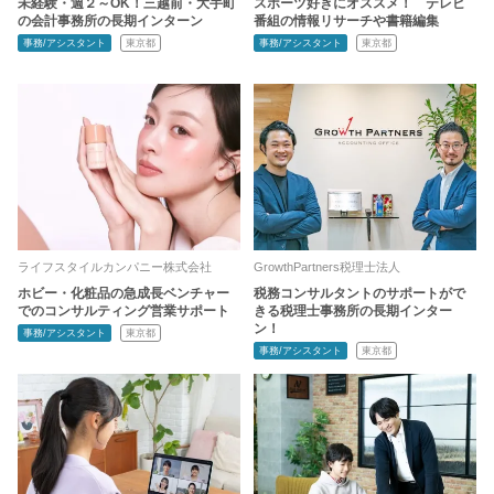
未経験・週２～OK！三越前・大手町
スポーツ好きにオススメ！ テレビ
の会計事務所の長期インターン
番組の情報リサーチや書籍編集
事務/アシスタント
東京都
事務/アシスタント
東京都
ライフスタイルカンパニー株式会社
GrowthPartners税理士法人
ホビー・化粧品の急成長ベンチャー
税務コンサルタントのサポートがで
でのコンサルティング営業サポート
きる税理士事務所の長期インター
ン！
事務/アシスタント
東京都
事務/アシスタント
東京都