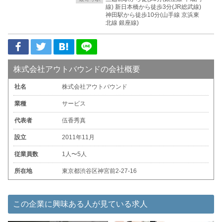
線) 新日本橋から徒歩3分(JR総武線)
神田駅から徒歩10分(山手線 京浜東
北線 銀座線)
株式会社アウトバウンドの会社概要
社名
株式会社アウトバウンド
業種
サービス
代表者
伍香秀真
設立
2011年11月
従業員数
1人〜5人
所在地
東京都渋谷区神宮前2-27-16
この企業に興味ある人が見ている求人