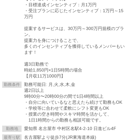
・目標達成インセンティブ：月1万円
・受注プランに応じたインセンティブ：1万円～15
万円
提案するサービスは、30万円～300万円規模のプラ
ン。
提案力を身につけることで、
多くのインセンティブを獲得しているメンバーもい
ます！
週3日勤務で
時給1,850円×1日5時間の場合
【月収11万1000円】
勤務可能日: 月,火,水,木,金
勤務条件
週2日以上
9時00分〜20時00分の間で1日4時間以上
・自分に向いているなと思えたら続けて勤務もOK
・学校等に合わせて柔軟にシフト変更もOK
・授業の空き時間やスキマ時間を活かして、
1日1時間からの勤務も相談可能です。
愛知県 名古屋市 中村区名駅4-2-10 日進ビル4F
勤務地
名古屋駅より徒歩7分(JR東海道本線)
最寄り駅