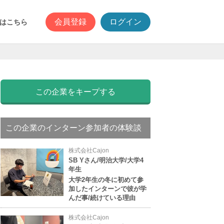
会員登録
ログイン
はこちら
この企業をキープする
この企業のインターン参加者の体験談
株式会社Cajon
SB Yさん/明治大学/大学4
年生
大学2年生の冬に初めて参
加したインターンで彼が学
んだ事/続けている理由
株式会社Cajon