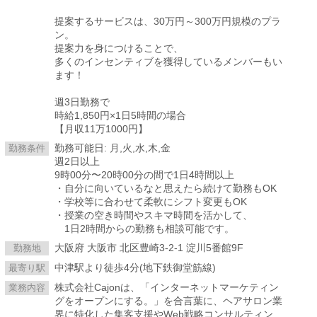
提案するサービスは、30万円～300万円規模のプラ
ン。
提案力を身につけることで、
多くのインセンティブを獲得しているメンバーもい
ます！
週3日勤務で
時給1,850円×1日5時間の場合
【月収11万1000円】
勤務可能日: 月,火,水,木,金
勤務条件
週2日以上
9時00分〜20時00分の間で1日4時間以上
・自分に向いているなと思えたら続けて勤務もOK
・学校等に合わせて柔軟にシフト変更もOK
・授業の空き時間やスキマ時間を活かして、
1日2時間からの勤務も相談可能です。
大阪府 大阪市 北区豊崎3-2-1 淀川5番館9F
勤務地
中津駅より徒歩4分(地下鉄御堂筋線)
最寄り駅
株式会社Cajonは、「インターネットマーケティン
業務内容
グをオープンにする。」を合言葉に、ヘアサロン業
界に特化した集客支援やWeb戦略コンサルティン