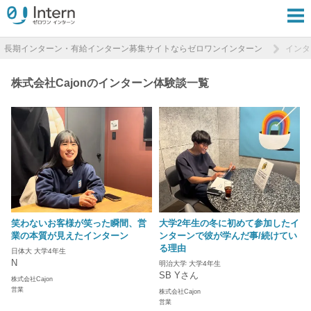
長期インターン・有給インターン募集サイトならゼロワンインターン
インタ
株式会社Cajonのインターン体験談一覧
笑わないお客様が笑った瞬間、営
大学2年生の冬に初めて参加したイ
業の本質が見えたインターン
ンターンで彼が学んだ事/続けてい
る理由
日体大 大学4年生
N
明治大学 大学4年生
SB Yさん
株式会社Cajon
営業
株式会社Cajon
営業