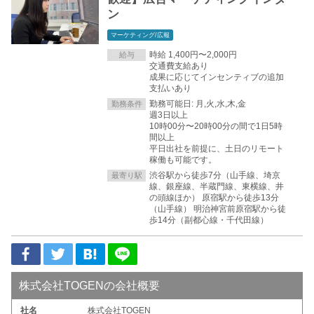
ン
マーケティング/広報
時給 1,400円〜2,000円
給与
交通費支給あり
成果に応じてインセンティブの追加
支払いあり
勤務可能日: 月,火,水,木,金
勤務条件
週3日以上
10時00分〜20時00分の間で1日5時
間以上
平日出社を前提に、土日のリモート
稼働も可能です。
渋谷駅から徒歩7分（山手線、埼京
最寄り駅
線、銀座線、半蔵門線、東横線、井
の頭線ほか） 原宿駅から徒歩13分
（山手線） 明治神宮前原宿駅から徒
歩14分（副都心線・千代田線）
株式会社TOGENの会社概要
社名
株式会社TOGEN