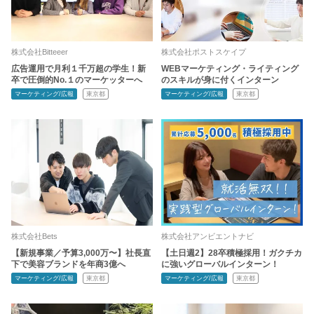
株式会社Bitteeer
株式会社ポストスケイプ
広告運用で月利１千万超の学生！新
WEBマーケティング・ライティング
卒で圧倒的No.１のマーケッターへ
のスキルが身に付くインターン
マーケティング/広報
東京都
マーケティング/広報
東京都
株式会社Bets
株式会社アンビエントナビ
【新規事業／予算3,000万〜】社長直
【土日週2】28卒積極採用！ガクチカ
下で美容ブランドを年商3億へ
に強いグローバルインターン！
マーケティング/広報
東京都
マーケティング/広報
東京都