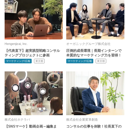
Hengenjizai, Inc.
オーガニックグループ株式会社
【代表直下】超実践型戦略コンサル
圧倒的成長環境｜長期インターンで
ティングプロジェクトに参画
本質的なマーケティング力を習得！
マーケティング/広報
東京都
マーケティング/広報
東京都
株式会社ホテラバ
株式会社企業変革創造
【SNSマーケ】動画企画～編集ま
コンサルの仕事を体験！社長直下の