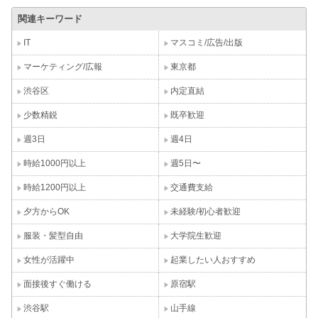
関連キーワード
IT
マスコミ/広告/出版
マーケティング/広報
東京都
渋谷区
内定直結
少数精鋭
既卒歓迎
週3日
週4日
時給1000円以上
週5日〜
時給1200円以上
交通費支給
夕方からOK
未経験/初心者歓迎
服装・髪型自由
大学院生歓迎
女性が活躍中
起業したい人おすすめ
面接後すぐ働ける
原宿駅
渋谷駅
山手線