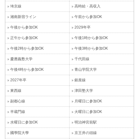
埼京線
高時給・高収入
湘南新宿ライン
午前から参加OK
午後から参加OK
2029年卒
正午から参加OK
午後1時から参加OK
午後2時から参加OK
午後3時から参加OK
慶應義塾大学
千代田線
午後4時から参加OK
青山学院大学
2027年卒
銀座線
東西線
津田塾大学
副都心線
月曜日に参加OK
半蔵門線
火曜日に参加OK
水曜日に参加OK
明治神宮前駅
國學院大學
京王井の頭線