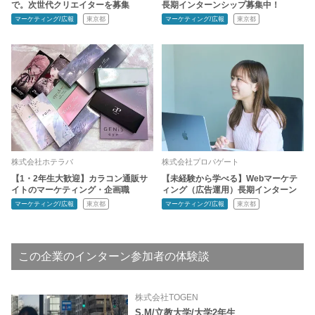
で。次世代クリエイターを募集
長期インターンシップ募集中！
マーケティング/広報
東京都
マーケティング/広報
東京都
株式会社ホテラバ
株式会社プロパゲート
【1・2年生大歓迎】カラコン通販サ
【未経験から学べる】Webマーケテ
イトのマーケティング・企画職
ィング（広告運用）長期インターン
マーケティング/広報
東京都
マーケティング/広報
東京都
この企業のインターン参加者の体験談
株式会社TOGEN
S.M/立教大学/大学2年生