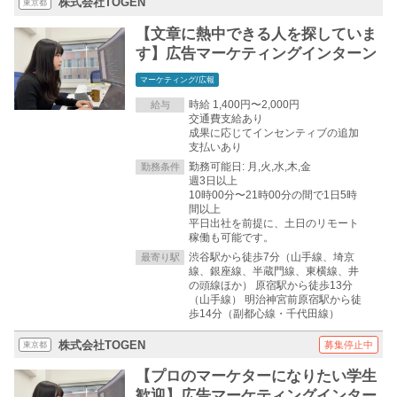
株式会社TOGEN
東京都
【文章に熱中できる人を探していま
す】広告マーケティングインターン
マーケティング/広報
時給 1,400円〜2,000円
給与
交通費支給あり
成果に応じてインセンティブの追加
支払いあり
勤務可能日: 月,火,水,木,金
勤務条件
週3日以上
10時00分〜21時00分の間で1日5時
間以上
平日出社を前提に、土日のリモート
稼働も可能です。
渋谷駅から徒歩7分（山手線、埼京
最寄り駅
線、銀座線、半蔵門線、東横線、井
の頭線ほか） 原宿駅から徒歩13分
（山手線） 明治神宮前原宿駅から徒
歩14分（副都心線・千代田線）
株式会社TOGEN
募集停止中
東京都
【プロのマーケターになりたい学生
歓迎】広告マーケティングインター