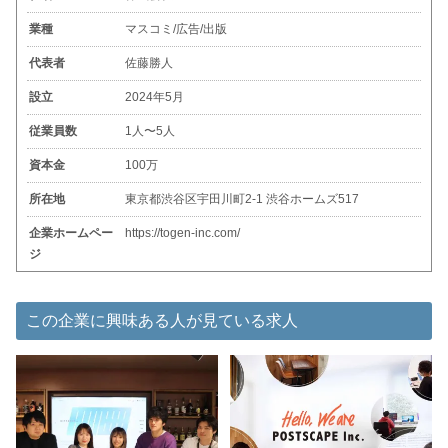
業種
マスコミ/広告/出版
代表者
佐藤勝人
設立
2024年5月
従業員数
1人〜5人
資本金
100万
所在地
東京都渋谷区宇田川町2-1 渋谷ホームズ517
企業ホームペー
https://togen-inc.com/
ジ
この企業に興味ある人が見ている求人