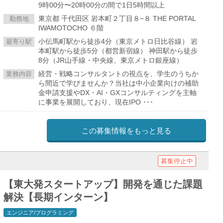
9時00分〜20時00分の間で1日5時間以上
東京都 千代田区 岩本町２丁目８−８ THE PORTAL
勤務地
IWAMOTOCHO ６階
小伝馬町駅から徒歩4分（東京メトロ日比谷線） 岩
最寄り駅
本町駅から徒歩5分（都営新宿線） 神田駅から徒歩
8分（JR山手線・中央線、東京メトロ銀座線）
経営・戦略コンサルタントの視点を、学生のうちか
業務内容
ら間近で学びませんか？当社は中小企業向けの補助
金申請支援やDX・AI・GXコンサルティングを主軸
に事業を展開しており、現在IPO ･･･
この募集情報をもっと見る
募集停止中
【東大発スタートアップ】開発を通じた課題
解決【長期インターン】
エンジニア/プログラミング