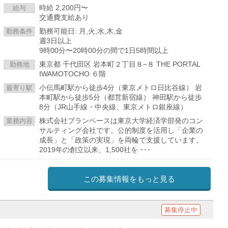
時給 2,200円〜
給与
交通費支給あり
勤務可能日: 月,火,水,木,金
勤務条件
週3日以上
9時00分〜20時00分の間で1日5時間以上
東京都 千代田区 岩本町２丁目８−８ THE PORTAL
勤務地
IWAMOTOCHO ６階
小伝馬町駅から徒歩4分（東京メトロ日比谷線） 岩
最寄り駅
本町駅から徒歩5分（都営新宿線） 神田駅から徒歩
8分（JR山手線・中央線、東京メトロ銀座線）
株式会社プランベースは東京大学経済学部発のコン
業務内容
サルティング会社です。公的制度を活用し「企業の
成長」と「政策の実現」を両輪で支援しています。
2019年の創立以来、1,500社を ･･･
この募集情報をもっと見る
募集停止中