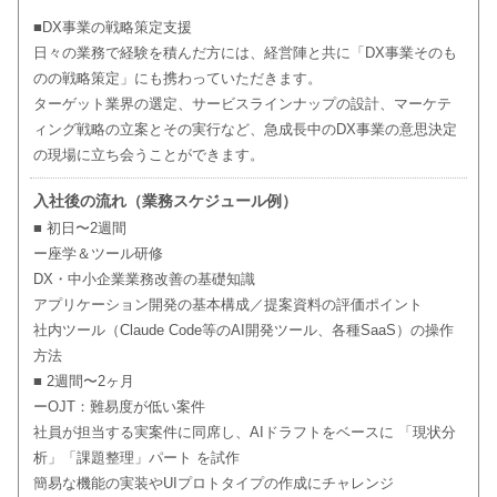
■DX事業の戦略策定支援
日々の業務で経験を積んだ方には、経営陣と共に「DX事業そのも
のの戦略策定」にも携わっていただきます。
ターゲット業界の選定、サービスラインナップの設計、マーケテ
ィング戦略の立案とその実行など、急成長中のDX事業の意思決定
の現場に立ち会うことができます。
入社後の流れ（業務スケジュール例）
■ 初日〜2週間
ー座学＆ツール研修
DX・中小企業業務改善の基礎知識
アプリケーション開発の基本構成／提案資料の評価ポイント
社内ツール（Claude Code等のAI開発ツール、各種SaaS）の操作
方法
■ 2週間〜2ヶ月
ーOJT：難易度が低い案件
社員が担当する実案件に同席し、AIドラフトをベースに 「現状分
析」「課題整理」パート を試作
簡易な機能の実装やUIプロトタイプの作成にチャレンジ