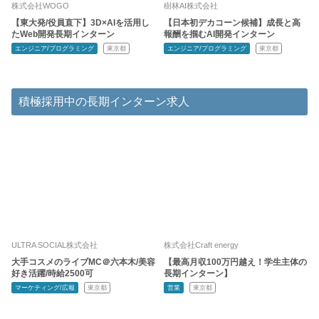
株式会社WOGO
樹林AI株式会社
【東大発/役員直下】3D×AIを活用し
【日本初デカコーン候補】成長と高
たWeb開発長期インターン
報酬を掴むAI開発インターン
エンジニア/プログラミング
東京都
エンジニア/プログラミング
東京都
積極採用中の長期インターン求人
ULTRA SOCIAL株式会社
株式会社Craft energy
大手コスメのライブMC＠六本木/美容
【最高月収100万円越え！学生主体の
好き活躍/時給2500可
長期インターン】
マーケティング/広報
東京都
営業
東京都