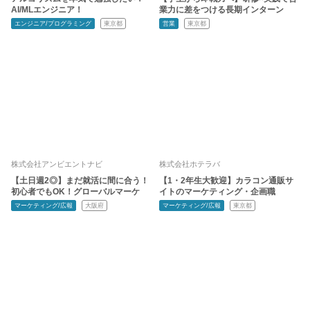
AI/MLエンジニア！
業力に差をつける長期インターン
エンジニア/プログラミング
東京都
営業
東京都
株式会社アンビエントナビ
株式会社ホテラバ
【土日週2◎】まだ就活に間に合う！
【1・2年生大歓迎】カラコン通販サ
初心者でもOK！グローバルマーケ
イトのマーケティング・企画職
マーケティング/広報
大阪府
マーケティング/広報
東京都