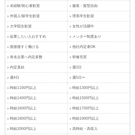
未経験/初心者歓迎
服装・髪型自由
外国人/留学生歓迎
理系学生歓迎
大学院生歓迎
女性が活躍中
起業したい人おすすめ
メンター制度あり
面接後すぐ働ける
他社内定者OK
有名企業へ内定多数
研修充実
内定直結
週3日
週4日
週5日〜
時給1100円以上
時給1300円以上
時給1400円以上
時給1500円以上
時給1600円以上
時給1700円以上
時給1800円以上
時給1900円以上
時給2000円以上
高時給・高収入