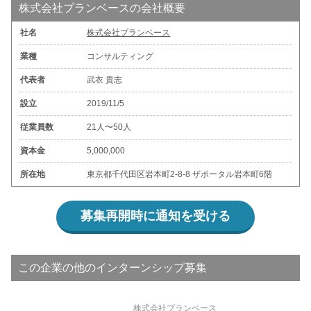
株式会社プランベースの会社概要
社名
株式会社プランベース
業種
コンサルティング
代表者
武衣 貴志
設立
2019/11/5
従業員数
21人〜50人
資本金
5,000,000
所在地
東京都千代田区岩本町2-8-8 ザポータル岩本町6階
募集再開時に通知を受ける
この企業の他のインターンシップ募集
株式会社プランベース