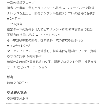
ー部分担当フェーズ
担当した機能・章をクライアントへ提出 → フィードバック取得
ナレッジを追記し、開発テンプレや提案テンプレの改良にも参加
■ 2ヶ月〜
ーフル担当
指定テーマの案件を 1人でヒアリング〜初稿/初期実装まで担当
不明点は社員に相談 → フィードバック
小〜中規模機能の開発、提案資料一式の作成を任される
■ ＋αチャレンジ
マーケティングチームと連携し、担当案件を題材に セミナー資料
やブログ記事 を共同制作
希望があればDX事業戦略の立案、新規プロダクト企画、補助金リ
サーチ などへローテーション
給与
時給 2,200円〜
交通費の支給
交通費支給あり