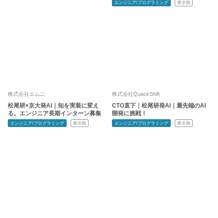
エンジニア/プログラミング
東京都
株式会社エムニ
株式会社QuackShift
松尾研×京大発AI｜知を実装に変え
CTO直下｜松尾研発AI｜最先端のAI
る。エンジニア長期インターン募集
開発に挑戦！
エンジニア/プログラミング
東京都
エンジニア/プログラミング
東京都