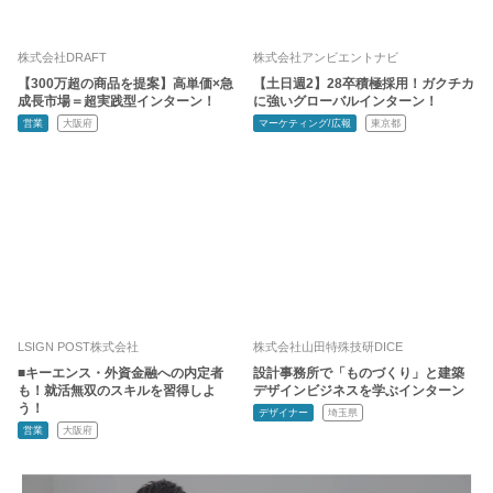
株式会社DRAFT
株式会社アンビエントナビ
【300万超の商品を提案】高単価×急
【土日週2】28卒積極採用！ガクチカ
成長市場＝超実践型インターン！
に強いグローバルインターン！
営業
大阪府
マーケティング/広報
東京都
LSIGN POST株式会社
株式会社山田特殊技研DICE
■キーエンス・外資金融への内定者
設計事務所で「ものづくり」と建築
も！就活無双のスキルを習得しよ
デザインビジネスを学ぶインターン
う！
デザイナー
埼玉県
営業
大阪府