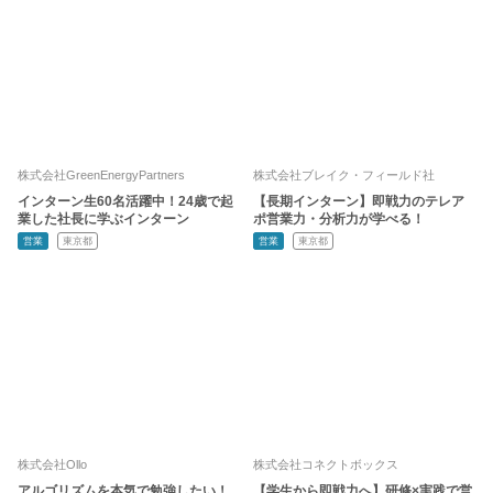
株式会社GreenEnergyPartners
株式会社ブレイク・フィールド社
インターン生60名活躍中！24歳で起
【長期インターン】即戦力のテレア
業した社長に学ぶインターン
ポ営業力・分析力が学べる！
営業
東京都
営業
東京都
株式会社Ollo
株式会社コネクトボックス
アルゴリズムを本気で勉強したい！
【学生から即戦力へ】研修×実践で営