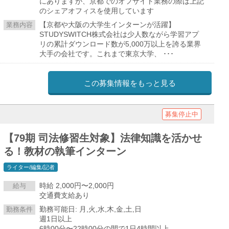
にありますが、京都でのオフサイト業務の際は上記
のシェアオフィスを使用しています
【京都や大阪の大学生インターンが活躍】
業務内容
STUDYSWITCH株式会社は少人数ながら学習アプ
リの累計ダウンロード数が5,000万以上を誇る業界
大手の会社です。これまで東京大学、 ･･･
この募集情報をもっと見る
募集停止中
【79期 司法修習生対象】法律知識を活かせ
る！教材の執筆インターン
ライター/編集/記者
時給 2,000円〜2,000円
給与
交通費支給あり
勤務可能日: 月,火,水,木,金,土,日
勤務条件
週1日以上
6時00分〜22時00分の間で1日4時間以上