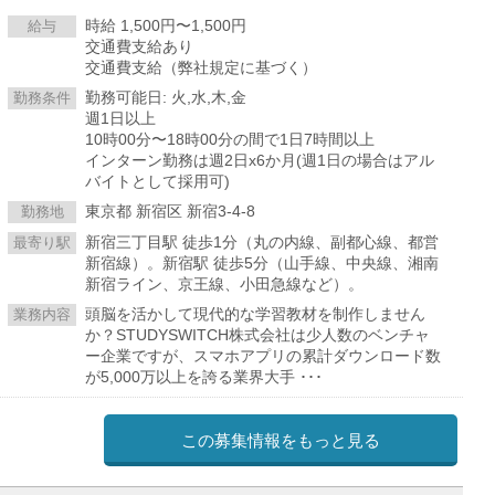
時給 1,500円〜1,500円
給与
交通費支給あり
交通費支給（弊社規定に基づく）
勤務可能日: 火,水,木,金
勤務条件
週1日以上
10時00分〜18時00分の間で1日7時間以上
インターン勤務は週2日x6か月(週1日の場合はアル
バイトとして採用可)
東京都 新宿区 新宿3-4-8
勤務地
新宿三丁目駅 徒歩1分（丸の内線、副都心線、都営
最寄り駅
新宿線）。新宿駅 徒歩5分（山手線、中央線、湘南
新宿ライン、京王線、小田急線など）。
頭脳を活かして現代的な学習教材を制作しません
業務内容
か？STUDYSWITCH株式会社は少人数のベンチャ
ー企業ですが、スマホアプリの累計ダウンロード数
が5,000万以上を誇る業界大手 ･･･
この募集情報をもっと見る