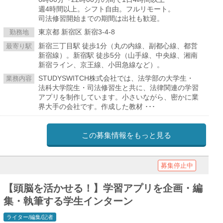
週4時間以上。シフト自由。フルリモート。
司法修習開始までの期間は出社も歓迎。
東京都 新宿区 新宿3-4-8
勤務地
新宿三丁目駅 徒歩1分（丸の内線、副都心線、都営
最寄り駅
新宿線）。新宿駅 徒歩5分（山手線、中央線、湘南
新宿ライン、京王線、小田急線など）。
STUDYSWITCH株式会社では、法学部の大学生・
業務内容
法科大学院生・司法修習生と共に、法律関連の学習
アプリを制作しています。小さいながら、密かに業
界大手の会社です。作成した教材 ･･･
この募集情報をもっと見る
募集停止中
【頭脳を活かせる！】学習アプリを企画・編
集・執筆する学生インターン
ライター/編集/記者