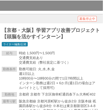
募集停止中
【京都・大阪】学習アプリ改善プロジェクト
【頭脳を活かすインターン】
ライター/編集/記者
時給 1,500円〜1,500円
給与
交通費支給あり
交通費支給（弊社規定に基づく）
勤務可能日: 火,水,木,金
勤務条件
週1日以上
10時00分〜18時00分の間で1日7時間以上
インターン勤務は週2日 × 6か月(週1日の場合はア
ルバイトとして採用可)
京都府 京都市 下京区御幸町通四条下ル大寿町402
勤務地
阪急京都線 京都河原町駅から徒歩2分 京阪本線 祇
最寄り駅
園四条駅から徒歩8分 ※本社は東京都新宿区3-4-8