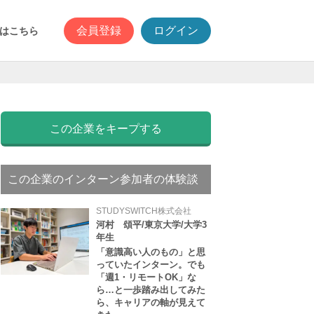
会員登録
ログイン
はこちら
この企業をキープする
この企業のインターン参加者の体験談
STUDYSWITCH株式会社
河村 頌平/東京大学/大学3
年生
「意識高い人のもの」と思
っていたインターン。でも
「週1・リモートOK」な
ら…と一歩踏み出してみた
ら、キャリアの軸が見えて