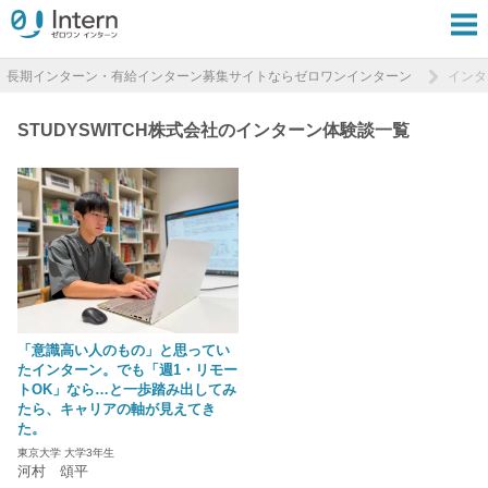
長期インターン・有給インターン募集サイトならゼロワンインターン
インタ
STUDYSWITCH株式会社のインターン体験談一覧
「意識高い人のもの」と思ってい
たインターン。でも「週1・リモー
トOK」なら…と一歩踏み出してみ
たら、キャリアの軸が見えてき
た。
東京大学 大学3年生
河村 頌平