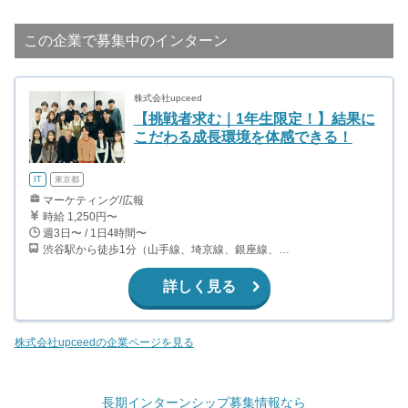
この企業で募集中のインターン
株式会社upceed
【挑戦者求む｜1年生限定！】結果に
こだわる成長環境を体感できる！
IT
東京都
マーケティング/広報
時給 1,250円〜
週3日〜 / 1日4時間〜
渋谷駅から徒歩1分（山手線、埼京線、銀座線、半蔵門線、ほか）
詳しく見る
株式会社upceedの企業ページを見る
長期インターンシップ募集情報なら