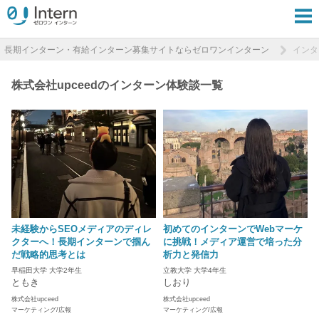
長期インターン・有給インターン募集サイトならゼロワンインターン
インタ
株式会社upceedのインターン体験談一覧
未経験からSEOメディアのディレ
初めてのインターンでWebマーケ
クターへ！長期インターンで掴ん
に挑戦！メディア運営で培った分
だ戦略的思考とは
析力と発信力
早稲田大学 大学2年生
立教大学 大学4年生
ともき
しおり
株式会社upceed
株式会社upceed
マーケティング/広報
マーケティング/広報