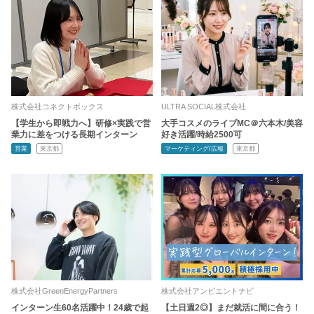
株式会社コネクトボックス
ULTRA SOCIAL株式会社
【学生から即戦力へ】研修×実践で営
大手コスメのライブMC＠六本木/美容
業力に差をつける長期インターン
好き活躍/時給2500可
営業
東京都
マーケティング/広報
東京都
株式会社GreenEnergyPartners
株式会社アンビエントナビ
インターン生60名活躍中！24歳で起
【土日週2◎】まだ就活に間に合う！