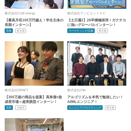
株式会社Craft energy
株式会社アンビエントナビ
【最高月収100万円越え！学生主体の
【土日週2】28卒積極採用！ガクチカ
長期インターン】
に強いグローバルインターン！
営業
東京都
マーケティング/広報
東京都
株式会社DRAFT
株式会社Ollo
【300万超の商品を提案】高単価×急
アルゴリズムを本気で勉強したい！
成長市場＝超実践型インターン！
AI/MLエンジニア！
営業
大阪府
エンジニア/プログラミング
東京都