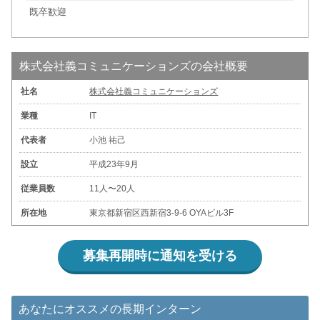
既卒歓迎
株式会社義コミュニケーションズの会社概要
社名
株式会社義コミュニケーションズ
業種
IT
代表者
小池 祐己
設立
平成23年9月
従業員数
11人〜20人
所在地
東京都新宿区西新宿3-9-6 OYAビル3F
募集再開時に通知を受ける
あなたにオススメの長期インターン