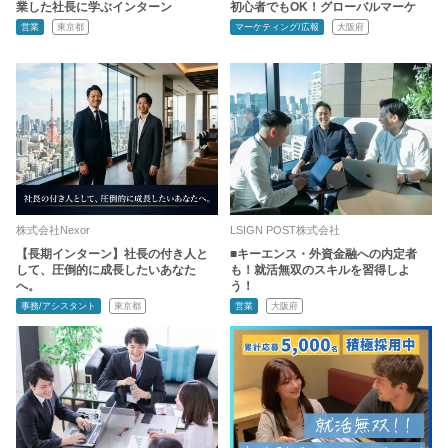
業した社長に学ぶインターン
初心者でもOK！グローバルマーケ
営業
東京都
マーケティング/広報
大阪府
株式会社Nexor
LSIGN POST株式会社
【長期インターン】社長の付き人と
■キーエンス・外資金融への内定者
して、圧倒的に成長したいあなた
も！就活無双のスキルを習得しよ
へ。
う！
事務/アシスタント
東京都
営業
大阪府