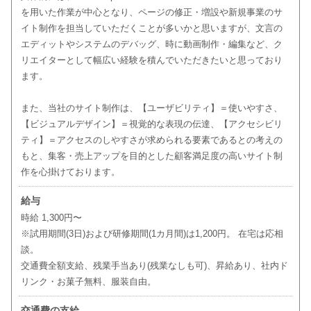
を用いた作業が中心となり、ページの修正・増設や新規事業のサ
イト制作を担当していただくことが多いかと思いますが、文言の
エディットやシステムのデバッグ、時に動画制作・編集など、ク
リエイターとして幅広い経験を積んでいただきたいと思っており
ます。
また、当社のサイト制作は、【ユーザビリティ】＝使いやすさ、
【ビジュアルデザイン】＝視覚的な表現の伝達、【アクセシビリ
ティ】＝アクセスのしやすさが求められる要素であるとの考えの
もと、集客・売上アップを目的とした顧客満足度の高いサイト制
作を心掛けております。
給与
時給 1,300円〜
※試用期間(3日)および研修期間(1カ月間)は1,200円。 在宅は応相
談。
交通費全額支給、残業手当あり(残業なしも可)、昇給あり、社内ド
リンク・お菓子無料、服装自由。
交通費の支給