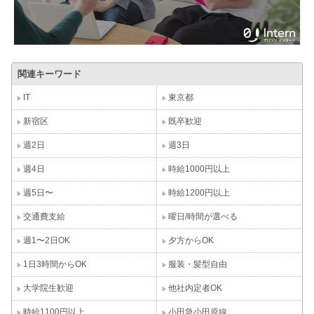
関連キーワード
IT
東京都
新宿区
既卒歓迎
週2日
週3日
週4日
時給1000円以上
週5日〜
時給1200円以上
交通費支給
曜日/時間が選べる
週1〜2日OK
夕方からOK
1日3時間からOK
服装・髪型自由
大学院生歓迎
他社内定者OK
時給1100円以上
小田急小田原線