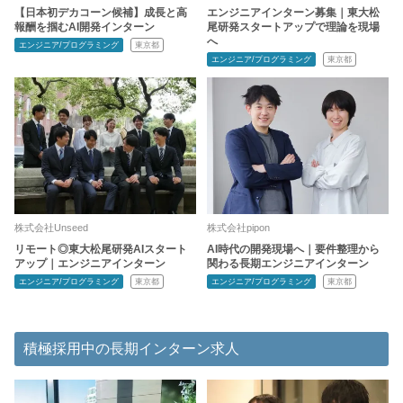
【日本初デカコーン候補】成長と高
エンジニアインターン募集｜東大松
報酬を掴むAI開発インターン
尾研発スタートアップで理論を現場
へ
エンジニア/プログラミング
東京都
エンジニア/プログラミング
東京都
株式会社Unseed
株式会社pipon
リモート◎東大松尾研発AIスタート
AI時代の開発現場へ｜要件整理から
アップ｜エンジニアインターン
関わる長期エンジニアインターン
エンジニア/プログラミング
東京都
エンジニア/プログラミング
東京都
積極採用中の長期インターン求人