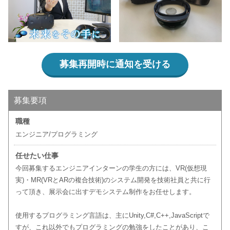
募集再開時に通知を受ける
募集要項
職種
エンジニア/プログラミング
任せたい仕事
今回募集するエンジニアインターンの学生の方には、VR(仮想現
実)・MR(VRとARの複合技術)のシステム開発を技術社員と共に行
って頂き、展示会に出すデモシステム制作をお任せします。
使用するプログラミング言語は、主にUnity,C#,C++,JavaScriptで
すが、これ以外でもプログラミングの勉強をしたことがあり、こ