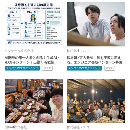
メタデータ株式会社
株式会社エムニ
AI開発の第一人者と創る！生成AI・
松尾研×京大発AI｜知を実装に変え
RAGインターン｜出勤可も歓迎
る。エンジニア長期インターン募集
エンジニア/プログラミング
埼玉県
エンジニア/プログラミング
東京都
樹林AI株式会社
株式会社SCIEN