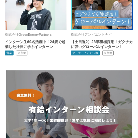
株式会社GreenEnergyPartners
株式会社アンビエントナビ
インターン生60名活躍中！24歳で起
【土日週2】28卒積極採用！ガクチカ
業した社長に学ぶインターン
に強いグローバルインターン！
営業
東京都
マーケティング/広報
東京都