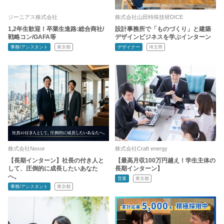
ジーニアス株式会社
株式会社山田特殊技研DICE
1,2年生歓迎！卒業生進路:総合商社/
設計事務所で「ものづくり」と建築
戦略コン/GAFA等
デザインビジネスを学ぶインターン
事務/アシスタント
東京都
デザイナー
埼玉県
株式会社Nexor
株式会社Craft energy
【長期インターン】社長の付き人と
【最高月収100万円越え！学生主体の
して、圧倒的に成長したいあなた
長期インターン】
へ。
営業
東京都
事務/アシスタント
東京都