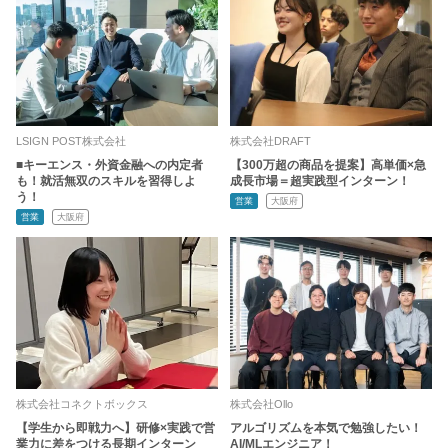
LSIGN POST株式会社
株式会社DRAFT
■キーエンス・外資金融への内定者
【300万超の商品を提案】高単価×急
も！就活無双のスキルを習得しよ
成長市場＝超実践型インターン！
う！
営業
大阪府
営業
大阪府
株式会社コネクトボックス
株式会社Ollo
【学生から即戦力へ】研修×実践で営
アルゴリズムを本気で勉強したい！
業力に差をつける長期インターン
AI/MLエンジニア！