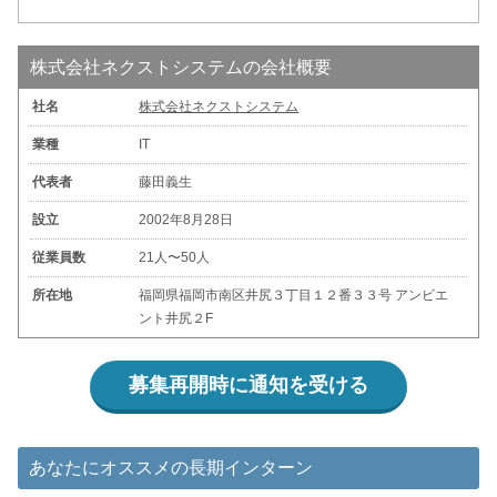
株式会社ネクストシステムの会社概要
社名
株式会社ネクストシステム
業種
IT
代表者
藤田義生
設立
2002年8月28日
従業員数
21人〜50人
所在地
福岡県福岡市南区井尻３丁目１２番３３号 アンビエ
ント井尻２F
募集再開時に通知を受ける
あなたにオススメの長期インターン