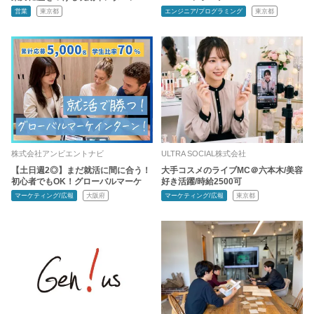
営業
東京都
エンジニア/プログラミング
東京都
株式会社アンビエントナビ
ULTRA SOCIAL株式会社
【土日週2◎】まだ就活に間に合う！
大手コスメのライブMC＠六本木/美容
初心者でもOK！グローバルマーケ
好き活躍/時給2500可
マーケティング/広報
大阪府
マーケティング/広報
東京都