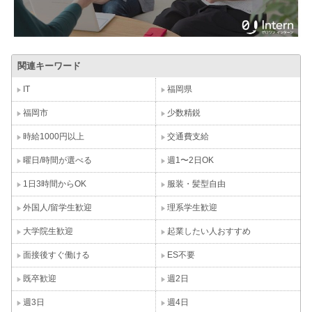
関連キーワード
IT
福岡県
福岡市
少数精鋭
時給1000円以上
交通費支給
曜日/時間が選べる
週1〜2日OK
1日3時間からOK
服装・髪型自由
外国人/留学生歓迎
理系学生歓迎
大学院生歓迎
起業したい人おすすめ
面接後すぐ働ける
ES不要
既卒歓迎
週2日
週3日
週4日