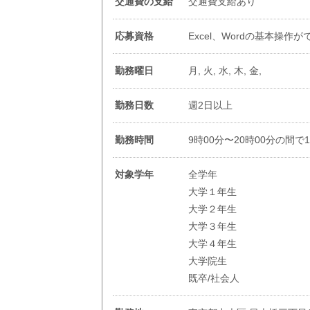
交通費の支給
交通費支給あり
応募資格
Excel、Wordの基本操作
勤務曜日
月, 火, 水, 木, 金,
勤務日数
週2日以上
勤務時間
9時00分〜20時00分の間で
対象学年
全学年
大学１年生
大学２年生
大学３年生
大学４年生
大学院生
既卒/社会人