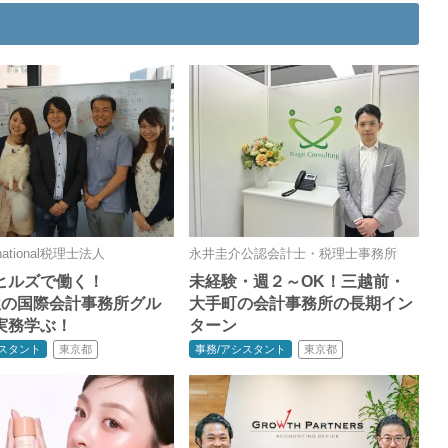
rnational税理士法人
永井圭介公認会計士・税理士事務所
ヒルズで働く！
未経験・週２～OK！三越前・
位の国際会計事務所グル
大手町の会計事務所の長期イン
実務学ぶ！
ターン
東京都
東京都
シスタント
事務/アシスタント