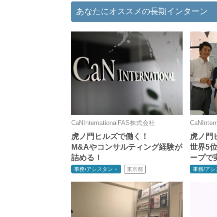
あなたにオススメの長期インターン
CaNInternationalFAS株式会社
CaNInte
虎ノ門ヒルズで働く！
虎ノ門
M&Aやコンサルティング経験が
世界5
詰める！
ープで
東京都
事務/アシスタント
事務/ア