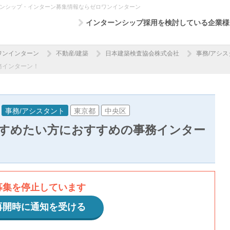
ーンシップ・インターン募集情報ならゼロワンインターン
インターンシップ採用を検討している企業様
ワンインターン
不動産/建築
日本建築検査協会株式会社
事務/アシス
務インターン！
事務/アシスタント
東京都
中央区
すめたい方におすすめの事務インター
募集を停止しています
再開時に通知を受ける