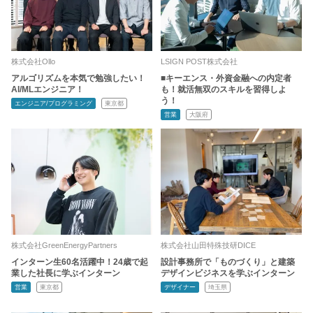
株式会社Ollo
LSIGN POST株式会社
アルゴリズムを本気で勉強したい！
■キーエンス・外資金融への内定者
AI/MLエンジニア！
も！就活無双のスキルを習得しよ
う！
エンジニア/プログラミング
東京都
営業
大阪府
株式会社GreenEnergyPartners
株式会社山田特殊技研DICE
インターン生60名活躍中！24歳で起
設計事務所で「ものづくり」と建築
業した社長に学ぶインターン
デザインビジネスを学ぶインターン
営業
東京都
デザイナー
埼玉県