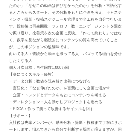
たのか」「なぜこの動画は伸びなかったのか」を分析・言語化す
るところからスタート。その分析をもとに企画を考え、キャステ
ィング・撮影・投稿スケジュール管理まで全工程を自分で行いま
す。投稿後は再生回数・フォロワー数・エンゲージメントを週次
で振り返り、改善策を次の企画に反映。「作って終わり」ではな
く、数字を見ながら継続的にコンテンツの質を高めていくこと
が、このポジションの醍醐味です。
向いてる人：普段から動画を撮ってる人、バズってる理由を分析
したくなる人
個人月次目標：再生回数1,000万回
【身につくスキル・経験】
・データ分析：数値を読み解き改善につなげる
・言語化：「なぜ伸びたのか」を言葉にして企画に活かす
・企画：トレンドとデータをもとにコンテンツを考える
・ディレクション：人を動かしプロジェクトを進める
・PDCA：作って測って改善するサイクルを回す
【サポート】
入社後は先輩メンバーが、動画分析・撮影・投稿まで丁寧にサポ
ートします。慣れてきたら自分で判断する場面が増えますが、困