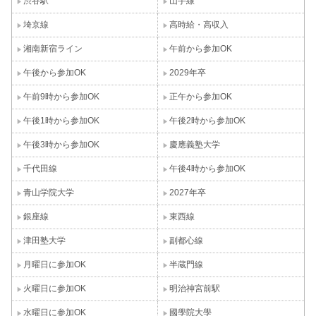
渋谷駅
山手線
埼京線
高時給・高収入
湘南新宿ライン
午前から参加OK
午後から参加OK
2029年卒
午前9時から参加OK
正午から参加OK
午後1時から参加OK
午後2時から参加OK
午後3時から参加OK
慶應義塾大学
千代田線
午後4時から参加OK
青山学院大学
2027年卒
銀座線
東西線
津田塾大学
副都心線
月曜日に参加OK
半蔵門線
火曜日に参加OK
明治神宮前駅
水曜日に参加OK
國學院大學