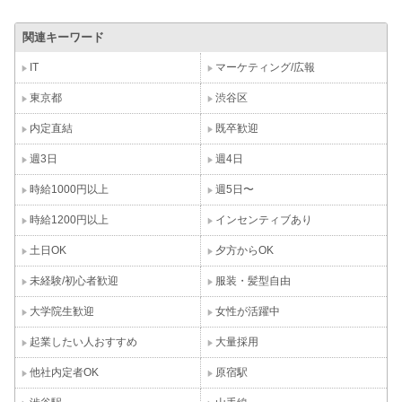
関連キーワード
IT
マーケティング/広報
東京都
渋谷区
内定直結
既卒歓迎
週3日
週4日
時給1000円以上
週5日〜
時給1200円以上
インセンティブあり
土日OK
夕方からOK
未経験/初心者歓迎
服装・髪型自由
大学院生歓迎
女性が活躍中
起業したい人おすすめ
大量採用
他社内定者OK
原宿駅