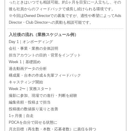
ったときはいつでも相談可能。約1ヶ月を目安に一人立ちし、その
後も社員からのフィードバックで成長し続けられる環境です。
※今回はOwned Directorでの募集ですが、適性や希望によってAds
Director・Club Directorへの異動も相談可能です。
入社後の流れ（業務スケジュール例）
Day 1｜オンボーディング
会社・事業・業務の全体説明
担当アカウントの目的・背景をインプット
Week 1｜基礎固め
過去動画データの分析
構成案・台本の作成＆先輩フィードバック
キャスティング開始
Week 2〜｜実務スタート
撮影に参加、現場での進行・判断を経験
編集依頼・投稿まで担当
投稿後の数値振り返りと改善
1ヶ月後｜自走
PDCAを自分で回せる状態に
月次目標（再生数・本数・応募者数）に責任を持つ