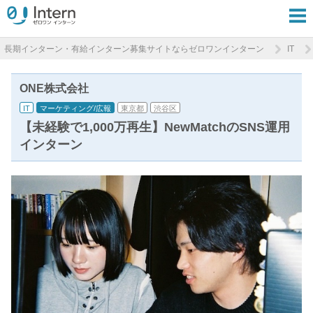
長期インターン・有給インターン募集サイトならゼロワンインターン
IT
ONE株式会社
IT
マーケティング/広報
東京都
渋谷区
【未経験で1,000万再生】NewMatchのSNS運用
インターン