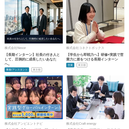
株式会社Nexor
株式会社コネクトボックス
【長期インターン】社長の付き人と
【学生から即戦力へ】研修×実践で営
して、圧倒的に成長したいあなた
業力に差をつける長期インターン
へ。
営業
東京都
事務/アシスタント
東京都
株式会社アンビエントナビ
株式会社Craft energy