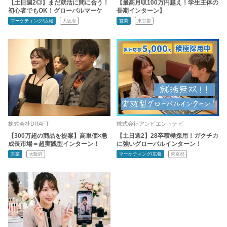
【土日週2◎】まだ就活に間に合う！
【最高月収100万円越え！学生主体の
初心者でもOK！グローバルマーケ
長期インターン】
マーケティング/広報
大阪府
営業
東京都
株式会社DRAFT
株式会社アンビエントナビ
【300万超の商品を提案】高単価×急
【土日週2】28卒積極採用！ガクチカ
成長市場＝超実践型インターン！
に強いグローバルインターン！
営業
大阪府
マーケティング/広報
東京都