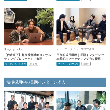
Hengenjizai, Inc.
オーガニックグループ株式会社
【代表直下】超実践型戦略コンサル
圧倒的成長環境｜長期インターンで
ティングプロジェクトに参画
本質的なマーケティング力を習得！
マーケティング/広報
東京都
マーケティング/広報
東京都
積極採用中の長期インターン求人