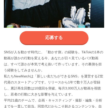
応募する
SNSが人を動かす時代に、「動かす側」の経験を。TikTokの1本の
動画が誰かの行動を変える今、あなたが日々見ているバズ動画
は、すべて誰かが本気で考え抜いて作っています。その裏側を担
う経験をしてみませんか。
私たちNewMatchは「新しい友だちができるSNS」を運営するZ世
代発のスタートアップです。リリースから1年で数十万人が登録
し、累計再生回数は10億回を突破。毎月3,000万人が動画を視聴
し、若者の行動に大きな影響を与えています。
平均21歳のチームで、企画・キャスティング・撮影・編集・分析
までを一貫して担当。同世代だからこそ刺さるコンテンツを、自