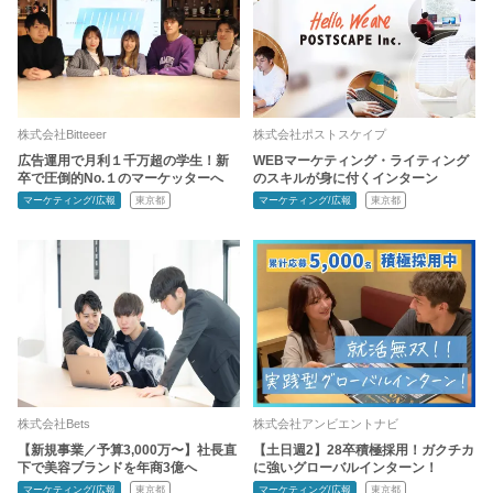
株式会社Bitteeer
株式会社ポストスケイプ
広告運用で月利１千万超の学生！新
WEBマーケティング・ライティング
卒で圧倒的No.１のマーケッターへ
のスキルが身に付くインターン
マーケティング/広報
東京都
マーケティング/広報
東京都
株式会社Bets
株式会社アンビエントナビ
【新規事業／予算3,000万〜】社長直
【土日週2】28卒積極採用！ガクチカ
下で美容ブランドを年商3億へ
に強いグローバルインターン！
マーケティング/広報
東京都
マーケティング/広報
東京都