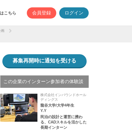
会員登録
ログイン
はこちら
企画
募集再開時に通知を受ける
この企業のインターン参加者の体験談
株式会社インバウンドホール
ディングス
龍谷大学/大学4年生
Y.Y
民泊の設計と運営に携わ
る、CADスキルを活かした
長期インターン