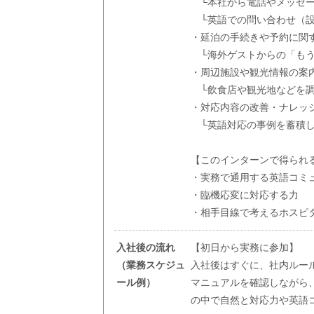
└本社から電話やメッセー
└英語での問い合わせ（設
・延泊の手続きや予約に関
└海外ゲストからの「もう
・周辺施設や観光情報の案
└飲食店や観光地などを調
・対応内容の改善・ナレッ
└英語対応の事例を蓄積し
【このインターンで得られ
・実務で通用する英語コミ
・臨機応変に対応する力
・相手目線で考えるホスピ
入社後の流れ
【初日から実務に参加】
（業務スケジュ
入社後はすぐに、社内ルー
ール例）
マニュアルを確認しながら
の中で自然と対応力や英語