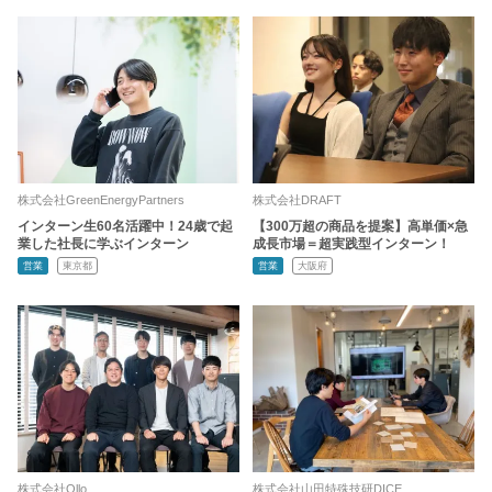
株式会社GreenEnergyPartners
株式会社DRAFT
インターン生60名活躍中！24歳で起
【300万超の商品を提案】高単価×急
業した社長に学ぶインターン
成長市場＝超実践型インターン！
営業
東京都
営業
大阪府
株式会社Ollo
株式会社山田特殊技研DICE