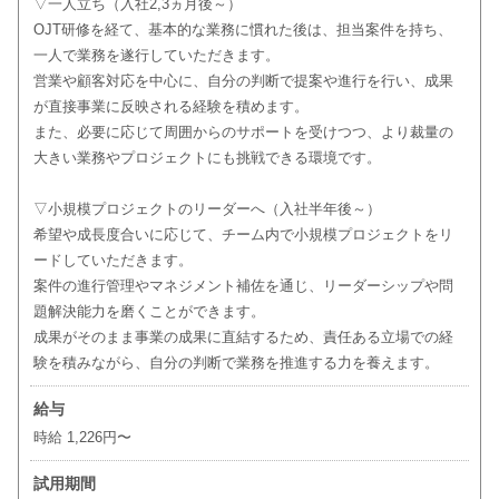
▽一人立ち（入社2,3ヵ月後～）
OJT研修を経て、基本的な業務に慣れた後は、担当案件を持ち、
一人で業務を遂行していただきます。
営業や顧客対応を中心に、自分の判断で提案や進行を行い、成果
が直接事業に反映される経験を積めます。
また、必要に応じて周囲からのサポートを受けつつ、より裁量の
大きい業務やプロジェクトにも挑戦できる環境です。
▽小規模プロジェクトのリーダーへ（入社半年後～）
希望や成長度合いに応じて、チーム内で小規模プロジェクトをリ
ードしていただきます。
案件の進行管理やマネジメント補佐を通じ、リーダーシップや問
題解決能力を磨くことができます。
成果がそのまま事業の成果に直結するため、責任ある立場での経
験を積みながら、自分の判断で業務を推進する力を養えます。
給与
時給 1,226円〜
試用期間