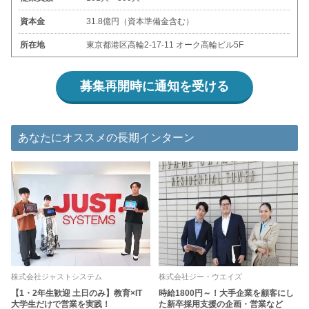
資本金
31.8億円（資本準備金含む）
所在地
東京都港区高輪2-17-11 オーク高輪ビル5F
募集再開時に通知を受ける
あなたにオススメの長期インターン
株式会社ジャストシステム
株式会社ジー・ウエイズ
【1・2年生歓迎 土日のみ】教育×IT
時給1800円～！大手企業を顧客にし
大学生だけで営業を実践！
た新卒採用支援の企画・営業など