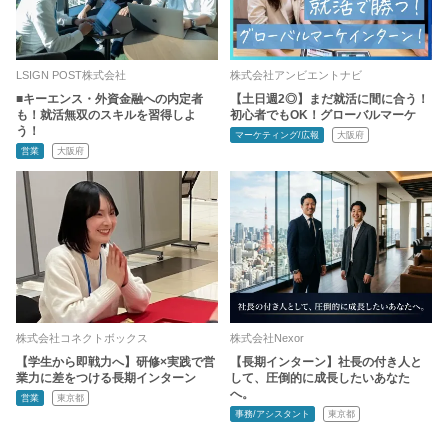
LSIGN POST株式会社
株式会社アンビエントナビ
■キーエンス・外資金融への内定者
【土日週2◎】まだ就活に間に合う！
も！就活無双のスキルを習得しよ
初心者でもOK！グローバルマーケ
う！
マーケティング/広報
大阪府
営業
大阪府
株式会社コネクトボックス
株式会社Nexor
【学生から即戦力へ】研修×実践で営
【長期インターン】社長の付き人と
業力に差をつける長期インターン
して、圧倒的に成長したいあなた
へ。
営業
東京都
事務/アシスタント
東京都