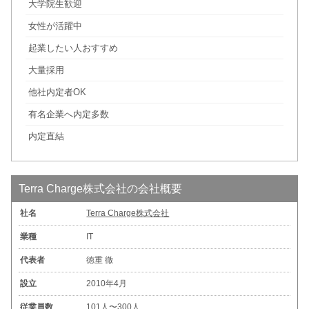
大学院生歓迎
女性が活躍中
起業したい人おすすめ
大量採用
他社内定者OK
有名企業へ内定多数
内定直結
Terra Charge株式会社の会社概要
社名
Terra Charge株式会社
業種
IT
代表者
徳重 徹
設立
2010年4月
従業員数
101人〜300人