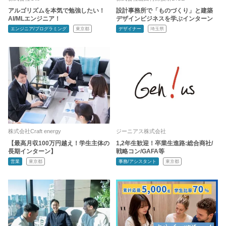
アルゴリズムを本気で勉強したい！
設計事務所で「ものづくり」と建築
AI/MLエンジニア！
デザインビジネスを学ぶインターン
エンジニア/プログラミング
東京都
デザイナー
埼玉県
株式会社Craft energy
ジーニアス株式会社
【最高月収100万円越え！学生主体の
1,2年生歓迎！卒業生進路:総合商社/
長期インターン】
戦略コン/GAFA等
営業
東京都
事務/アシスタント
東京都