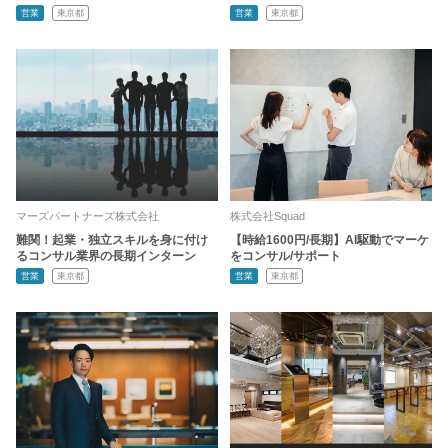
営業
東京都
営業
東京都
マーズパートナーズ株式会社
株式会社Squad
難関！起業・独立スキルを身に付け
【時給1600円/長期】AI駆動でマーケ
るコンサル業界の長期インターン
をコンサル/サポート
営業
東京都
営業
東京都