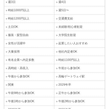
週3日
週4日
時給1000円以上
週5日〜
時給1200円以上
交通費支給
土日OK
未経験/初心者歓迎
服装・髪型自由
大学院生歓迎
女性が活躍中
起業したい人おすすめ
大量採用
他社内定者OK
有名企業へ内定多数
時給1100円以上
高時給・高収入
午前から参加OK
午後から参加OK
高輪ゲートウェイ駅
関東
2029年卒
午前9時から参加OK
正午から参加OK
午後1時から参加OK
午後2時から参加OK