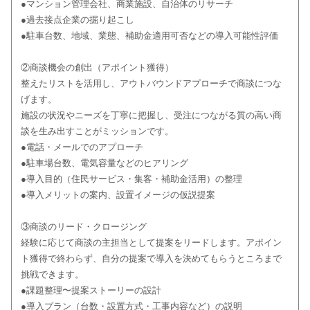
●マンション管理会社、商業施設、自治体のリサーチ
●過去接点企業の掘り起こし
●駐車台数、地域、業態、補助金適用可否などの導入可能性評価
②商談機会の創出（アポイント獲得）
整えたリストを活用し、アウトバウンドアプローチで商談につな
げます。
施設の状況やニーズを丁寧に把握し、受注につながる質の高い商
談を生み出すことがミッションです。
●電話・メールでのアプローチ
●駐車場台数、電気容量などのヒアリング
●導入目的（住民サービス・集客・補助金活用）の整理
●導入メリットの案内、設置イメージの仮説提案
③商談のリード・クロージング
経験に応じて商談の主担当として提案をリードします。アポイン
ト獲得で終わらず、自分の提案で導入を決めてもらうところまで
挑戦できます。
●課題整理〜提案ストーリーの設計
●導入プラン（台数・設置方式・工事内容など）の説明