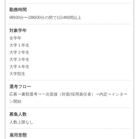
勤務時間
9時00分〜18時00分の間で1日4時間以上
対象学年
全学年
大学１年生
大学２年生
大学３年生
大学４年生
大学院生
選考フロー
応募⇒書類選考⇒一次面接（対面/採用責任者）⇒内定⇒インター
ン開始
募集人数
人数上限なし
雇用形態