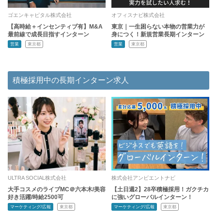
ゴエンキャピタル株式会社
オフィスナビ株式会社
【高時給＋インセンティブ有】M&A
東京｜一生困らない本物の営業力が
最前線で成長目指すインターン
身につく！新規営業長期インターン
営業
東京都
営業
東京都
積極採用中の長期インターン求人
ULTRA SOCIAL株式会社
株式会社アンビエントナビ
大手コスメのライブMC＠六本木/美容
【土日週2】28卒積極採用！ガクチカ
好き活躍/時給2500可
に強いグローバルインターン！
マーケティング/広報
東京都
マーケティング/広報
東京都