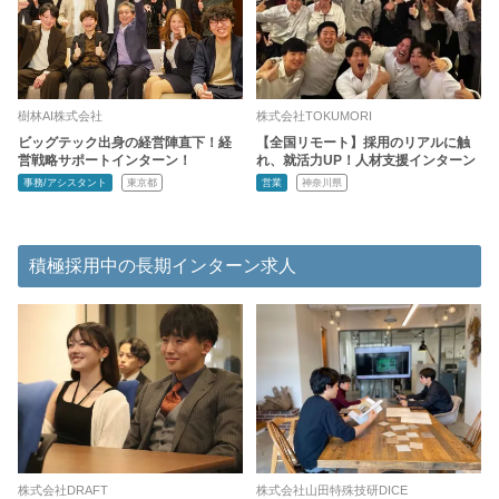
樹林AI株式会社
株式会社TOKUMORI
ビッグテック出身の経営陣直下！経
【全国リモート】採用のリアルに触
営戦略サポートインターン！
れ、就活力UP！人材支援インターン
事務/アシスタント
東京都
営業
神奈川県
積極採用中の長期インターン求人
株式会社DRAFT
株式会社山田特殊技研DICE