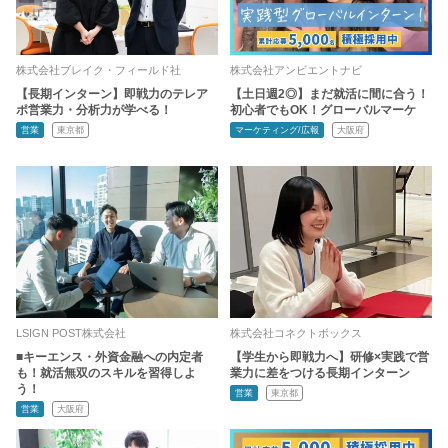
株式会社ブレイク・フィールド社
株式会社アンビエントナビ
【長期インターン】即戦力のテレア
【土日週2◎】まだ就活に間に合う！
ポ営業力・分析力が学べる！
初心者でもOK！グローバルマーケ
営業
東京都
マーケティング/広報
大阪府
LSIGN POST株式会社
株式会社コネクトボックス
■キーエンス・外資金融への内定者
【学生から即戦力へ】研修×実践で営
も！就活無双のスキルを習得しよ
業力に差をつける長期インターン
う！
営業
東京都
営業
大阪府