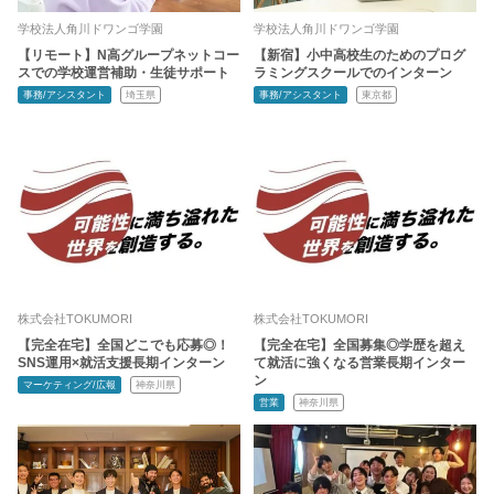
学校法人角川ドワンゴ学園
学校法人角川ドワンゴ学園
【リモート】N高グループネットコー
【新宿】小中高校生のためのプログ
スでの学校運営補助・生徒サポート
ラミングスクールでのインターン
事務/アシスタント
埼玉県
事務/アシスタント
東京都
株式会社TOKUMORI
株式会社TOKUMORI
【完全在宅】全国どこでも応募◎！
【完全在宅】全国募集◎学歴を超え
SNS運用×就活支援長期インターン
て就活に強くなる営業長期インター
ン
マーケティング/広報
神奈川県
営業
神奈川県