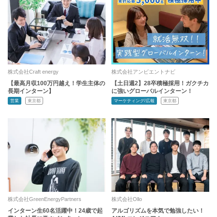
株式会社Craft energy
株式会社アンビエントナビ
【最高月収100万円越え！学生主体の
【土日週2】28卒積極採用！ガクチカ
長期インターン】
に強いグローバルインターン！
営業
東京都
マーケティング/広報
東京都
株式会社GreenEnergyPartners
株式会社Ollo
インターン生60名活躍中！24歳で起
アルゴリズムを本気で勉強したい！