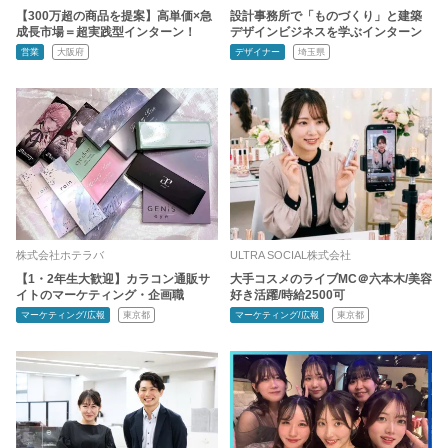
【300万超の商品を提案】高単価×急
設計事務所で「ものづくり」と建築
成長市場＝超実践型インターン！
デザインビジネスを学ぶインターン
営業
大阪府
デザイナー
埼玉県
株式会社ホテラバ
ULTRA SOCIAL株式会社
【1・2年生大歓迎】カラコン通販サ
大手コスメのライブMC＠六本木/美容
イトのマーケティング・企画職
好き活躍/時給2500可
マーケティング/広報
東京都
マーケティング/広報
東京都