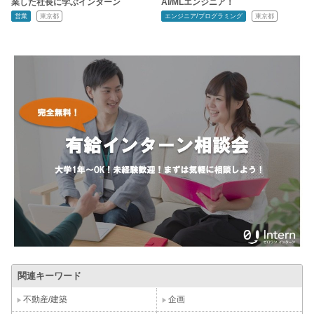
業した社長に学ぶインターン
AI/MLエンジニア！
営業
東京都
エンジニア/プログラミング
東京都
関連キーワード
不動産/建築
企画