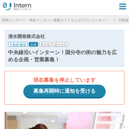
長期インターン・有給インターン募集サイトならゼロワンインターン
不動産
清水開発株式会社
不動産/建築
企画
東京都
国分寺市
中央線沿いインターン！国分寺の街の魅力を広
める企画・営業募集！
現在募集を停止しています
募集再開時に通知を受ける