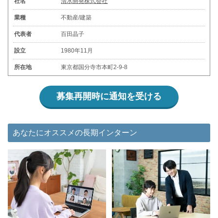
社名
清水開発株式会社
業種
不動産/建築
代表者
百田晶子
設立
1980年11月
所在地
東京都国分寺市本町2-9-8
募集再開時に通知を受ける
あなたにオススメの長期インターン