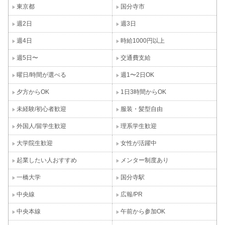
東京都
国分寺市
週2日
週3日
週4日
時給1000円以上
週5日〜
交通費支給
曜日/時間が選べる
週1〜2日OK
夕方からOK
1日3時間からOK
未経験/初心者歓迎
服装・髪型自由
外国人/留学生歓迎
理系学生歓迎
大学院生歓迎
女性が活躍中
起業したい人おすすめ
メンター制度あり
一橋大学
国分寺駅
中央線
広報/PR
中央本線
午前から参加OK