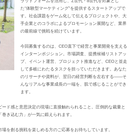
ラットフォームを活用し、Z世代・α世代を対象とし
た“体験型マーケティング”を提供するスタートアップで
す。社会課題をゲーム化して伝えるプロジェクトや、大
手企業とのコラボによるプロモーション展開など、業界
の最前線で挑戦を続けています。
今回募集するのは、CEO直下で経営と事業開発を支える
インターンポジション。市場調査、提携候補リストアッ
プ、イベント運営、プロジェクト推進など、CEOと並走
して多岐にわたるタスクを担っていただきます。あなた
のリサーチや資料が、翌日の経営判断を左右する——そ
んなリアルな事業成長の一端を、肌で感じることができ
ます。
ピード感と意思決定の現場に直接触れられること。圧倒的な裁量と
「巻き込む力」が一気に鍛えられます。
市場を創る挑戦を楽しめる方のご応募をお待ちしています。