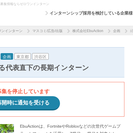
ーン募集情報ならゼロワンインターン
インターンシップ採用を検討している企業様
ワンインターン
マスコミ/広告/出版
株式会社EbuAction
企画
企画
東京都
渋谷区
る代表直下の長期インターン
募集を停止しています
再開時に通知を受ける
EbuActionは、FortniteやRobloxなどの次世代ゲームプ