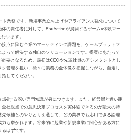
ポート業務です。新規事業立ち上げやアライアンス強化について
の責任者に対して、EbuActionが展開するゲーム×体験マー
を行います。
の接点に悩む企業のマーケティング課題を、ゲームプラットフ
によって解決する独自のソリューションです。提案にあたって
が必要となるため、最初はCEOや先輩社員のアシスタントとし
スク管理を担い、徐々に業務の全体像を把握しながら、自走し
目指してください。
界に関する深い専門知識が身につきます。また、経営層と近い距
・全社視点での意思決定プロセスを実体験できるのが最大の特
携先候補とのやりとりを通して、どの業界でも応用できる論理
成力も磨かれます。将来的に起業や新規事業に関心がある方に
なるはずです。