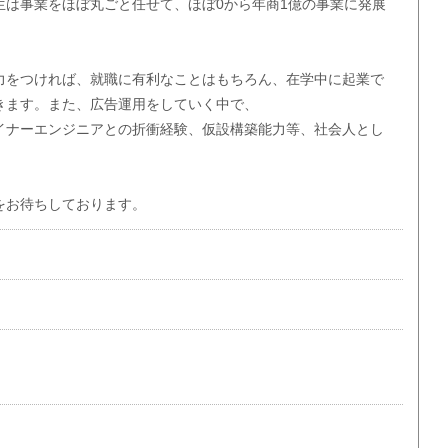
生は事業をほぼ丸ごと任せて、ほぼ0から年商1億の事業に発展
力をつければ、就職に有利なことはもちろん、在学中に起業で
きます。また、広告運用をしていく中で、
イナーエンジニアとの折衝経験、仮設構築能力等、社会人とし
。
をお待ちしております。