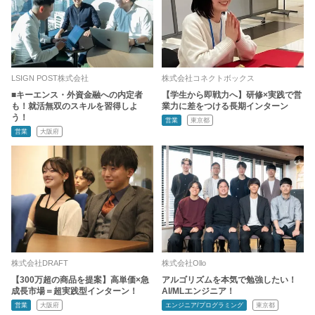
LSIGN POST株式会社
株式会社コネクトボックス
■キーエンス・外資金融への内定者
【学生から即戦力へ】研修×実践で営
も！就活無双のスキルを習得しよ
業力に差をつける長期インターン
う！
営業
東京都
営業
大阪府
株式会社DRAFT
株式会社Ollo
【300万超の商品を提案】高単価×急
アルゴリズムを本気で勉強したい！
成長市場＝超実践型インターン！
AI/MLエンジニア！
営業
大阪府
エンジニア/プログラミング
東京都