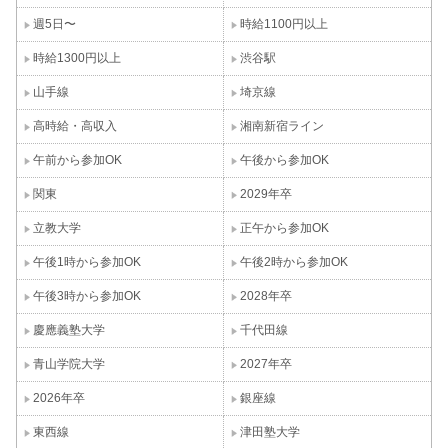
週5日〜
時給1100円以上
時給1300円以上
渋谷駅
山手線
埼京線
高時給・高収入
湘南新宿ライン
午前から参加OK
午後から参加OK
関東
2029年卒
立教大学
正午から参加OK
午後1時から参加OK
午後2時から参加OK
午後3時から参加OK
2028年卒
慶應義塾大学
千代田線
青山学院大学
2027年卒
2026年卒
銀座線
東西線
津田塾大学