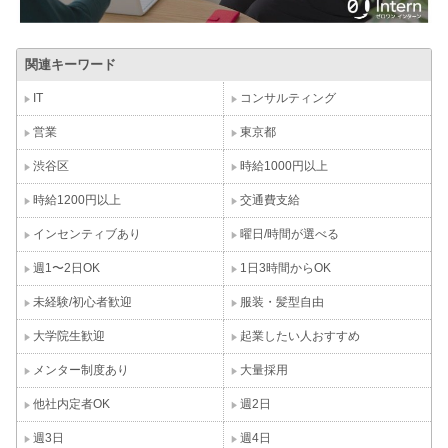
関連キーワード
IT
コンサルティング
営業
東京都
渋谷区
時給1000円以上
時給1200円以上
交通費支給
インセンティブあり
曜日/時間が選べる
週1〜2日OK
1日3時間からOK
未経験/初心者歓迎
服装・髪型自由
大学院生歓迎
起業したい人おすすめ
メンター制度あり
大量採用
他社内定者OK
週2日
週3日
週4日