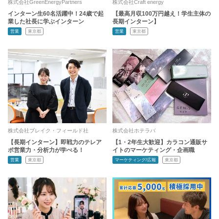
株式会社GreenEnergyPartners
株式会社Craft energy
インターン生60名活躍中！24歳で起
【最高月収100万円越え！学生主体の
業した社長に学ぶインターン
長期インターン】
営業
東京都
営業
東京都
株式会社ブレイク・フィールド社
株式会社ホテラバ
【長期インターン】即戦力のテレア
【1・2年生大歓迎】カラコン通販サ
ポ営業力・分析力が学べる！
イトのマーケティング・企画職
営業
東京都
マーケティング/広報
東京都