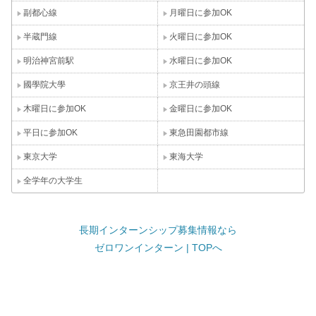
副都心線
月曜日に参加OK
半蔵門線
火曜日に参加OK
明治神宮前駅
水曜日に参加OK
國學院大學
京王井の頭線
木曜日に参加OK
金曜日に参加OK
平日に参加OK
東急田園都市線
東京大学
東海大学
全学年の大学生
長期インターンシップ募集情報なら
ゼロワンインターン | TOPへ