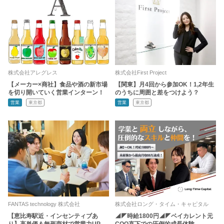
株式会社アレグレス
株式会社First Project
【メーカー×商社】食品や酒の新市場
【関東】月4回から参加OK！1,2年生
を切り開いていく営業インターン！
のうちに周囲と差をつけよう？
営業
東京都
営業
東京都
FANTAS technology 株式会社
株式会社ロング・タイム・キャピタル
【恵比寿駅近・インセンティブあ
◢◤時給1800円◢◤ベイカレント元
り】高単価＆無形商材で営業力UP
COO直下での圧倒的成長体験