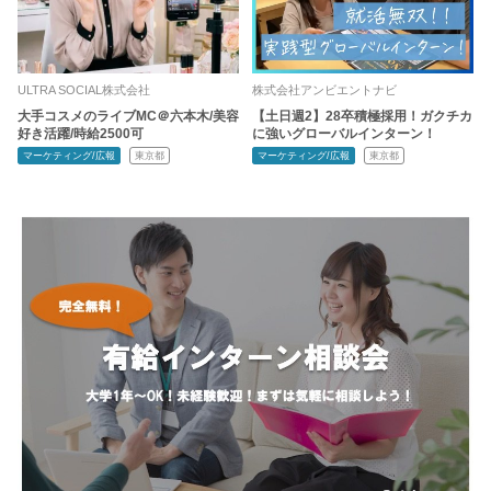
ULTRA SOCIAL株式会社
株式会社アンビエントナビ
大手コスメのライブMC＠六本木/美容
【土日週2】28卒積極採用！ガクチカ
好き活躍/時給2500可
に強いグローバルインターン！
マーケティング/広報
東京都
マーケティング/広報
東京都