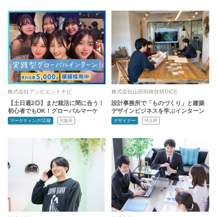
株式会社アンビエントナビ
株式会社山田特殊技研DICE
【土日週2◎】まだ就活に間に合う！
設計事務所で「ものづくり」と建築
初心者でもOK！グローバルマーケ
デザインビジネスを学ぶインターン
マーケティング/広報
大阪府
デザイナー
埼玉県