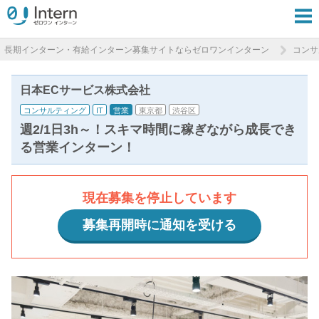
長期インターン・有給インターン募集サイトならゼロワンインターン
コンサ
日本ECサービス株式会社
コンサルティング
IT
営業
東京都
渋谷区
週2/1日3h～！スキマ時間に稼ぎながら成長でき
る営業インターン！
現在募集を停止しています
募集再開時に通知を受ける