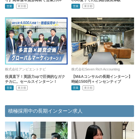
営業
東京都
営業
東京都
株式会社アンビエントナビ
株式会社Seven Rich Accounting
役員直下！英語力upで圧倒的なガク
【M&Aコンサルの長期インターン】
チカに。セールスインターン！
時給1500円＋インセンティブ
営業
東京都
営業
東京都
積極採用中の長期インターン求人