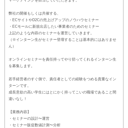
マーケティングを担当していただきます。
弊社の開催もしくは共催する、
・ECサイトやD2Cの売上げアップのノウハウセミナー
・ECモールに新規出店したい事業者のためのセミナー
上記のような内容のセミナーを運営していきます。
（※インターン生がセミナー登壇することは基本的にはありませ
ん）
オンラインセミナーを責任持ってやり切ってくれるインターン生
を募集します。
若手経営者のすぐ側で、責任者としての経験をつめる貴重なイン
ターンです。
成長意欲の高い学生にはとにかく持ってこいの職場であること間
違いなし！
【業務内容】
・セミナーの設計〜運営
・セミナー販促数値計測〜分析