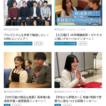
株式会社Ollo
株式会社アンビエントナビ
アルゴリズムを本気で勉強したい！
【土日週2】28卒積極採用！ガクチカ
AI/MLエンジニア！
に強いグローバルインターン！
エンジニア/プログラミング
東京都
マーケティング/広報
東京都
株式会社DRAFT
株式会社コネクトボックス
【300万超の商品を提案】高単価×急
【学生から即戦力へ】研修×実践で営
成長市場＝超実践型インターン！
業力に差をつける長期インターン
営業
大阪府
営業
東京都