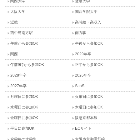
関西大学
近畿大学
大阪大学
関西学院大学
近畿
高時給・高収入
西中島南方駅
南方駅
午前から参加OK
午後から参加OK
関西
2029年卒
午前9時から参加OK
正午から参加OK
2028年卒
2026年卒
2027年卒
SaaS
月曜日に参加OK
火曜日に参加OK
水曜日に参加OK
木曜日に参加OK
金曜日に参加OK
阪急京都本線
平日に参加OK
ECサイト
全学年の大学生
大阪市営御堂筋線