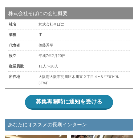
株式会社そばにの会社概要
社名
株式会社そばに
業種
IT
代表者
佐藤秀平
設立
平成7年2月20日
従業員数
11人〜20人
所在地
大阪府大阪市淀川区木川東２丁目４−３ 甲東ビル
3F/4F
募集再開時に通知を受ける
あなたにオススメの長期インターン