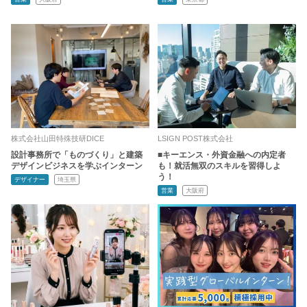
株式会社山田特殊技研DICE
LSIGN POST株式会社
設計事務所で「ものづくり」と建築
■キーエンス・外資金融への内定者
デザインビジネスを学ぶインターン
も！就活無双のスキルを習得しよ
う！
デザイナー
埼玉県
営業
大阪府