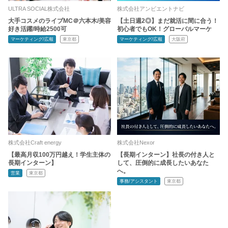
ULTRA SOCIAL株式会社
株式会社アンビエントナビ
大手コスメのライブMC＠六本木/美容
【土日週2◎】まだ就活に間に合う！
好き活躍/時給2500可
初心者でもOK！グローバルマーケ
マーケティング/広報
東京都
マーケティング/広報
大阪府
株式会社Craft energy
株式会社Nexor
【最高月収100万円越え！学生主体の
【長期インターン】社長の付き人と
長期インターン】
して、圧倒的に成長したいあなた
へ。
営業
東京都
事務/アシスタント
東京都