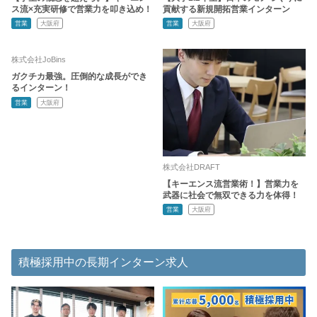
ス流×充実研修で営業力を叩き込め！
貢献する新規開拓営業インターン
営業
大阪府
営業
大阪府
株式会社JoBins
ガクチカ最強。圧倒的な成長ができ
るインターン！
営業
大阪府
株式会社DRAFT
【キーエンス流営業術！】営業力を
武器に社会で無双できる力を体得！
営業
大阪府
積極採用中の長期インターン求人