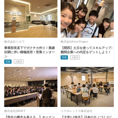
株式会社トロワ
株式会社First Project
事業部長直下でガクチカ作り！業績
【関西】土日を使ってスキルアップ♪
好調に伴い積極採用！営業インター
難関企業への内定をゲットしよう！
ン
営業
大阪府
営業
大阪府
株式会社DRAFT
コラボレックス株式会社
【学生の概念を超えろ。】キーエン
【大学1.2年生】日本のモノづくりに