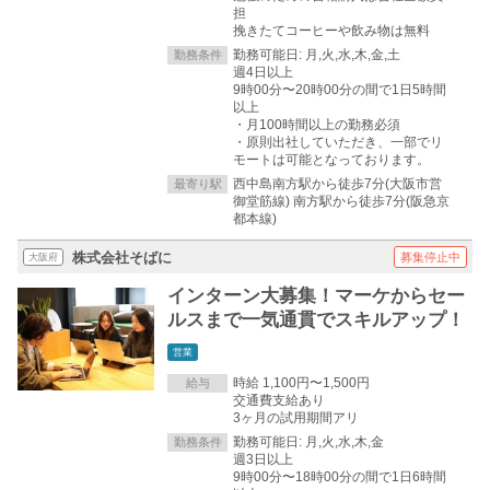
担
挽きたてコーヒーや飲み物は無料
勤務可能日: 月,火,水,木,金,土
勤務条件
週4日以上
9時00分〜20時00分の間で1日5時間
以上
・月100時間以上の勤務必須
・原則出社していただき、一部でリ
モートは可能となっております。
西中島南方駅から徒歩7分(大阪市営
最寄り駅
御堂筋線) 南方駅から徒歩7分(阪急京
都本線)
株式会社そばに
募集停止中
大阪府
インターン大募集！マーケからセー
ルスまで一気通貫でスキルアップ！
営業
時給 1,100円〜1,500円
給与
交通費支給あり
3ヶ月の試用期間アリ
勤務可能日: 月,火,水,木,金
勤務条件
週3日以上
9時00分〜18時00分の間で1日6時間