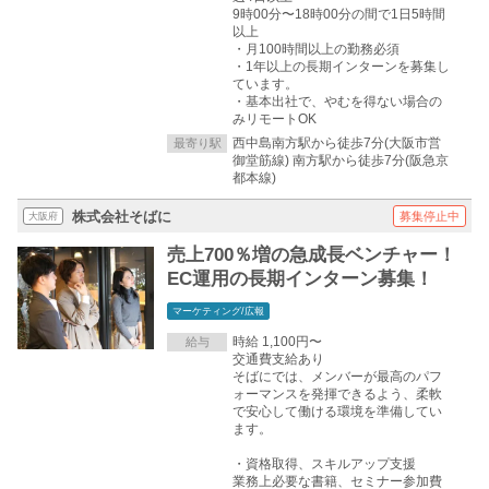
9時00分〜18時00分の間で1日5時間
以上
・月100時間以上の勤務必須
・1年以上の長期インターンを募集し
ています。
・基本出社で、やむを得ない場合の
みリモートOK
西中島南方駅から徒歩7分(大阪市営
最寄り駅
御堂筋線) 南方駅から徒歩7分(阪急京
都本線)
株式会社そばに
募集停止中
大阪府
売上700％増の急成長ベンチャー！
EC運用の長期インターン募集！
マーケティング/広報
時給 1,100円〜
給与
交通費支給あり
そばにでは、メンバーが最高のパフ
ォーマンスを発揮できるよう、柔軟
で安心して働ける環境を準備してい
ます。
・資格取得、スキルアップ支援
業務上必要な書籍、セミナー参加費