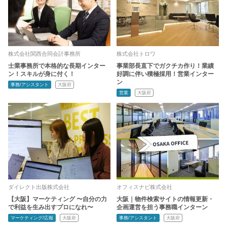
株式会社関西合同会計事務所
株式会社トロワ
士業事務所で本格的な長期インター
事業部長直下でガクチカ作り！業績
ン！スキルが身に付く！
好調に伴い積極採用！営業インター
ン
事務/アシスタント
大阪府
営業
大阪府
ダイレクト出版株式会社
オフィスナビ株式会社
【大阪】マーケティング 〜自分の力
大阪｜物件検索サイトの情報更新・
で利益を生み出すプロになれ〜
企画運営を担う事務職インターン
マーケティング/広報
大阪府
事務/アシスタント
大阪府