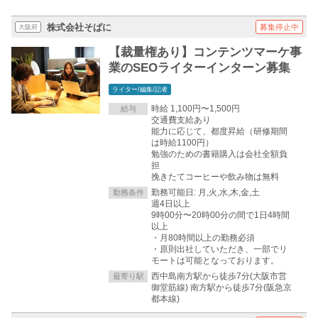
株式会社そばに
募集停止中
大阪府
【裁量権あり】コンテンツマーケ事
業のSEOライターインターン募集
ライター/編集/記者
時給 1,100円〜1,500円
給与
交通費支給あり
能力に応じて、都度昇給（研修期間
は時給1100円）
勉強のための書籍購入は会社全額負
担
挽きたてコーヒーや飲み物は無料
勤務可能日: 月,火,水,木,金,土
勤務条件
週4日以上
9時00分〜20時00分の間で1日4時間
以上
・月80時間以上の勤務必須
・原則出社していただき、一部でリ
モートは可能となっております。
西中島南方駅から徒歩7分(大阪市営
最寄り駅
御堂筋線) 南方駅から徒歩7分(阪急京
都本線)