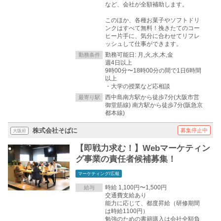
など、会社が全額補助します。
このほか、各種お菓子やソフトドリ
ンクはすべて無料！挽きたてのコー
ヒー片手に、気分に合わせてリフレ
ッシュして仕事ができます。
勤務可能日: 月,火,水,木,金
勤務条件
週4日以上
9時00分〜18時00分の間で1日6時間
以上
・大学の授業など応相談
西中島南方駅から徒歩7分(大阪市営
最寄り駅
御堂筋線) 南方駅から徒歩7分(阪急京
都本線)
株式会社そばに
募集停止中
大阪府
【即戦力求む！】Webマーケティン
グ事業の責任者候補募集！
マーケティング/広報
時給 1,100円〜1,500円
給与
交通費支給あり
能力に応じて、都度昇給（研修期間
は時給1100円）
勉強のための書籍購入は会社全額負