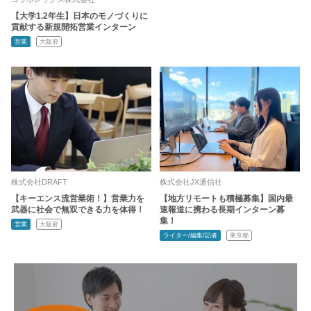
【大学1.2年生】日本のモノづくりに
貢献する新規開拓営業インターン
営業
大阪府
株式会社DRAFT
株式会社JX通信社
【キーエンス流営業術！】営業力を
【地方リモートも積極募集】国内最
武器に社会で無双できる力を体得！
速報道に携わる長期インターン募
集！
営業
大阪府
ライター/編集/記者
東京都