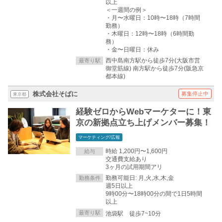
以上
＜一週間の例＞
・月〜水曜日：10時〜18時（7時間
勤務）
・木曜日：12時〜18時（6時間勤
務）
・金〜日曜日：休み
西中島南方駅から徒歩7分(大阪市営
最寄り駅
御堂筋線) 南方駅から徒歩7分(阪急京
都本線)
株式会社そばに
募集停止中
東京都
経験ゼロからWebマーケターに！東
京の新拠点立ち上げメンバー募集！
マーケティング/広報
時給 1,200円〜1,600円
給与
交通費支給あり
3ヶ月の試用期間アリ
勤務可能日: 月,火,水,木,金
勤務条件
週5日以上
9時00分〜18時00分の間で1日5時間
以上
最寄り駅
池袋駅 徒歩7~10分