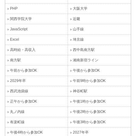
PHP
大阪大学
関西学院大学
近畿
JavaScript
山手線
Excel
埼京線
高時給・高収入
西中島南方駅
南方駅
湘南新宿ライン
午前から参加OK
午後から参加OK
2029年卒
午前9時から参加OK
西武池袋線
神谷町駅
正午から参加OK
午後1時から参加OK
丸ノ内線
午後2時から参加OK
有楽町線
午後3時から参加OK
午後4時から参加OK
2027年卒