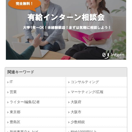
関連キーワード
IT
コンサルティング
営業
マーケティング/広報
ライター/編集/記者
大阪府
東京都
大阪市
豊島区
少数精鋭