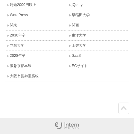
時給2000円以上
jQuery
WordPress
早稲田大学
関東
関西
2030年卒
東洋大学
立教大学
上智大学
2028年卒
SaaS
阪急京都本線
ECサイト
大阪市営御堂筋線
ペー
ジト
ップ