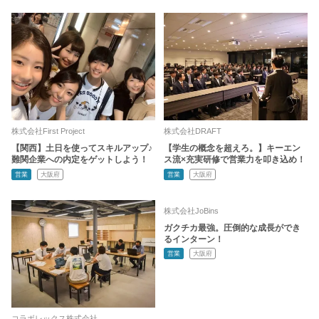
株式会社First Project
株式会社DRAFT
【関西】土日を使ってスキルアップ♪
【学生の概念を超えろ。】キーエン
難関企業への内定をゲットしよう！
ス流×充実研修で営業力を叩き込め！
営業
大阪府
営業
大阪府
株式会社JoBins
ガクチカ最強。圧倒的な成長ができ
るインターン！
営業
大阪府
コラボレックス株式会社