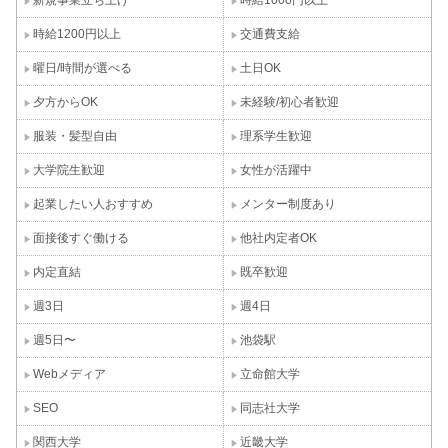
新規事業立ち上げ
時給1000円以上
時給1200円以上
交通費支給
曜日/時間が選べる
土日OK
夕方からOK
未経験/初心者歓迎
服装・髪型自由
理系学生歓迎
大学院生歓迎
女性が活躍中
起業したい人おすすめ
メンター制度あり
面接後すぐ働ける
他社内定者OK
内定直結
既卒歓迎
週3日
週4日
週5日〜
池袋駅
Webメディア
立命館大学
SEO
同志社大学
関西大学
近畿大学