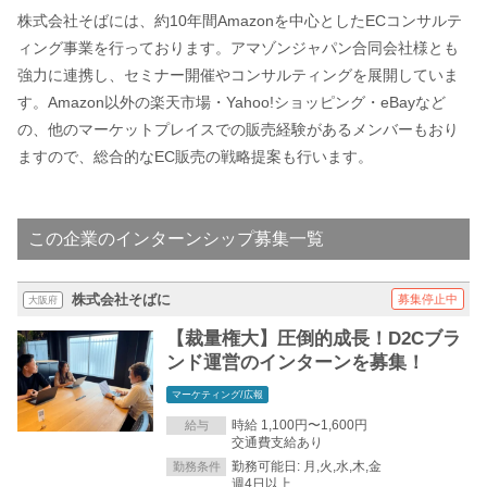
株式会社そばには、約10年間Amazonを中心としたECコンサルテ
ィング事業を行っております。アマゾンジャパン合同会社様とも
強力に連携し、セミナー開催やコンサルティングを展開していま
す。Amazon以外の楽天市場・Yahoo!ショッピング・eBayなど
の、他のマーケットプレイスでの販売経験があるメンバーもおり
ますので、総合的なEC販売の戦略提案も行います。
この企業のインターンシップ募集一覧
株式会社そばに
募集停止中
大阪府
【裁量権大】圧倒的成長！D2Cブラ
ンド運営のインターンを募集！
マーケティング/広報
時給 1,100円〜1,600円
給与
交通費支給あり
勤務可能日: 月,火,水,木,金
勤務条件
週4日以上