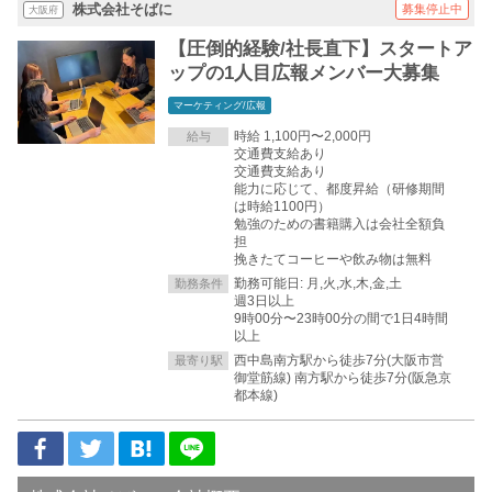
株式会社そばに
募集停止中
大阪府
【圧倒的経験/社長直下】スタートア
ップの1人目広報メンバー大募集
マーケティング/広報
時給 1,100円〜2,000円
給与
交通費支給あり
交通費支給あり
能力に応じて、都度昇給（研修期間
は時給1100円）
勉強のための書籍購入は会社全額負
担
挽きたてコーヒーや飲み物は無料
勤務可能日: 月,火,水,木,金,土
勤務条件
週3日以上
9時00分〜23時00分の間で1日4時間
以上
西中島南方駅から徒歩7分(大阪市営
最寄り駅
御堂筋線) 南方駅から徒歩7分(阪急京
都本線)