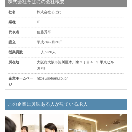
株式会社そばにの会社概要
社名
株式会社そばに
業種
IT
代表者
佐藤秀平
設立
平成7年2月20日
従業員数
11人〜20人
所在地
大阪府大阪市淀川区木川東２丁目４−３ 甲東ビル
3F/4F
企業ホームペー
https://sobani.co.jp/
ジ
この企業に興味ある人が見ている求人