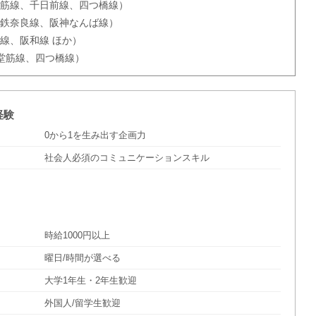
堂筋線、千日前線、四つ橋線）
近鉄奈良線、阪神なんば線）
線、阪和線 ほか）
堂筋線、四つ橋線）
経験
0から1を生み出す企画力
社会人必須のコミュニケーションスキル
時給1000円以上
曜日/時間が選べる
大学1年生・2年生歓迎
外国人/留学生歓迎