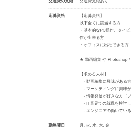
交通費の支給
交通費支給あり
応募資格
【応募資格】
以下全てに該当する方
・基本的なPC操作、タイピング
作が出来る方
・オフィスに出社できる方
★ 動画編集 や Photoshop
【求める人材】
- 動画編集に興味がある
- マーケティングに興味
- 情報発信が好きな方（ブ
- IT業界での就職を検討
- エンジニアの働いてい
勤務曜日
月, 火, 水, 木, 金,