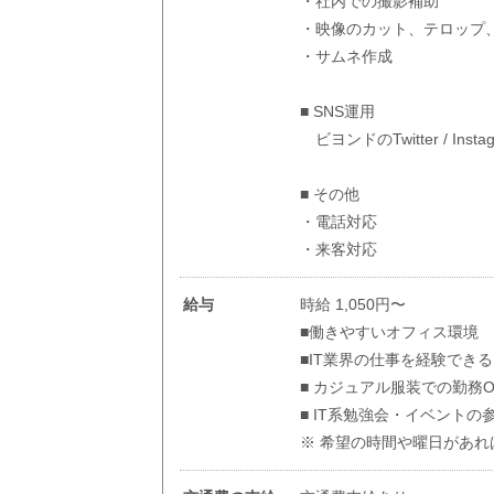
・社内での撮影補助
・映像のカット、テロップ、効果音
・サムネ作成
■ SNS運用
ビヨンドのTwitter / In
■ その他
・電話対応
・来客対応
給与
時給 1,050円〜
■働きやすいオフィス環境
■IT業界の仕事を経験できる
■ カジュアル服装での勤務O
■ IT系勉強会・イベント
※ 希望の時間や曜日があれ