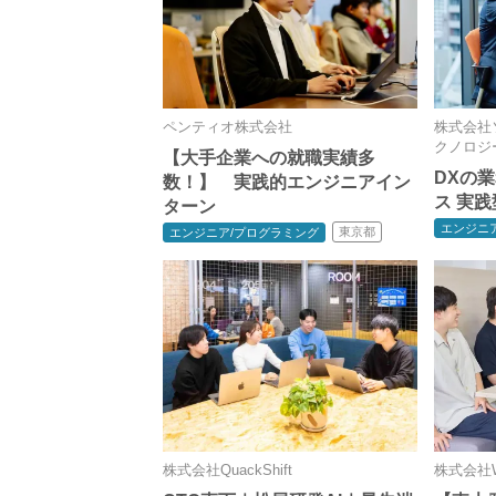
ペンティオ株式会社
株式会社
クノロジ
【大手企業への就職実績多
DXの
数！】 実践的エンジニアイン
ス 実
ターン
エンジニ
東京都
エンジニア/プログラミング
株式会社QuackShift
株式会社