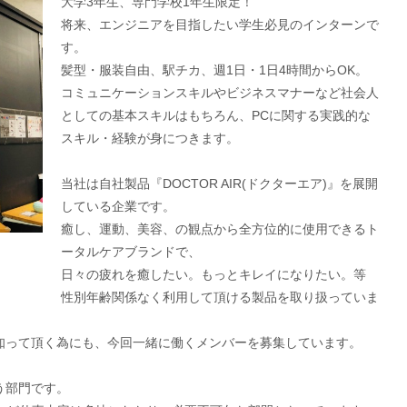
大学3年生、専門学校1年生限定！
将来、エンジニアを目指したい学生必見のインターンで
す。
髪型・服装自由、駅チカ、週1日・1日4時間からOK。
コミュニケーションスキルやビジネスマナーなど社会人
としての基本スキルはもちろん、PCに関する実践的な
スキル・経験が身につきます。
当社は自社製品『DOCTOR AIR(ドクターエア)』を展開
している企業です。
癒し、運動、美容、の観点から全方位的に使用できるト
ータルケアブランドで、
日々の疲れを癒したい。もっとキレイになりたい。等
性別年齢関係なく利用して頂ける製品を取り扱っていま
の方に知って頂く為にも、今回一緒に働くメンバーを募集しています。
う部門です。