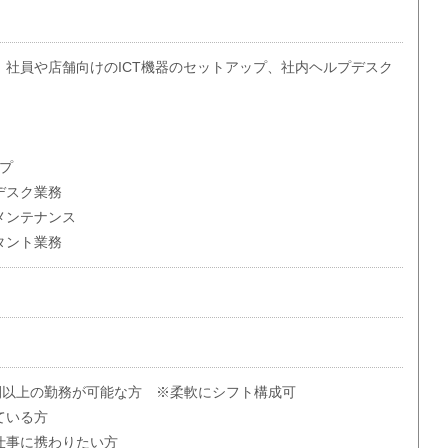
、社員や店舗向けのICT機器のセットアップ、社内ヘルプデスク
。
ップ
デスク業務
メンテナンス
タント業務
間以上の勤務が可能な方 ※柔軟にシフト構成可
ている方
仕事に携わりたい方