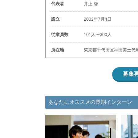
代表者
井上 馨
設立
2002年7月4日
従業員数
101人〜300人
所在地
東京都千代田区神田美土代町
募集
あなたにオススメの長期インターン