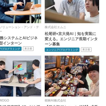
ソリューション・アンド・テ
株式会社エムニ
ー
松尾研×京大発AI｜知を実装に
業務システムとAIビジネ
変える。エンジニア長期インタ
践型インターン
ーン募集
東京都
ア/プログラミング
東京都
エンジニア/プログラミング
WOGO
樹林AI株式会社