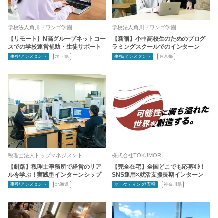
学校法人角川ドワンゴ学園
学校法人角川ドワンゴ学園
【リモート】N高グループネットコー
【新宿】小中高校生のためのプログ
スでの学校運営補助・生徒サポート
ラミングスクールでのインターン
事務/アシスタント
埼玉県
事務/アシスタント
東京都
税理士法人トップマネジメント
株式会社TOKUMORI
【釧路】税理士事務所で経営のリア
【完全在宅】全国どこでも応募◎！
ルを学ぶ！実践型インターンシップ
SNS運用×就活支援長期インターン
事務/アシスタント
北海道
マーケティング/広報
神奈川県