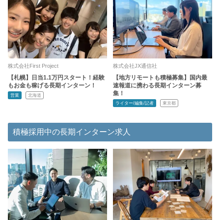
株式会社First Project
株式会社JX通信社
【札幌】日当1.1万円スタート！経験
【地方リモートも積極募集】国内最
もお金も稼げる長期インターン！
速報道に携わる長期インターン募
集！
営業
北海道
ライター/編集/記者
東京都
積極採用中の長期インターン求人