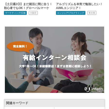
【土日週2◎】まだ就活に間に合う！
アルゴリズムを本気で勉強したい！
初心者でもOK！グローバルマーケ
AI/MLエンジニア！
マーケティング/広報
大阪府
エンジニア/プログラミング
東京都
関連キーワード