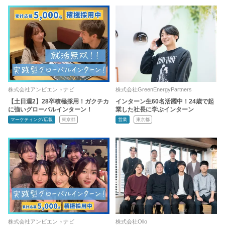
株式会社アンビエントナビ
株式会社GreenEnergyPartners
【土日週2】28卒積極採用！ガクチカ
インターン生60名活躍中！24歳で起
に強いグローバルインターン！
業した社長に学ぶインターン
マーケティング/広報
東京都
営業
東京都
株式会社アンビエントナビ
株式会社Ollo