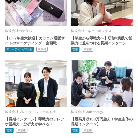
株式会社ホテラバ
株式会社コネクトボックス
【1・2年生大歓迎】カラコン通販サ
【学生から即戦力へ】研修×実践で営
イトのマーケティング・企画職
業力に差をつける長期インターン
マーケティング/広報
東京都
営業
東京都
株式会社ブレイク・フィールド社
株式会社Craft energy
【長期インターン】即戦力のテレア
【最高月収100万円越え！学生主体の
ポ営業力・分析力が学べる！
長期インターン】
営業
東京都
営業
東京都