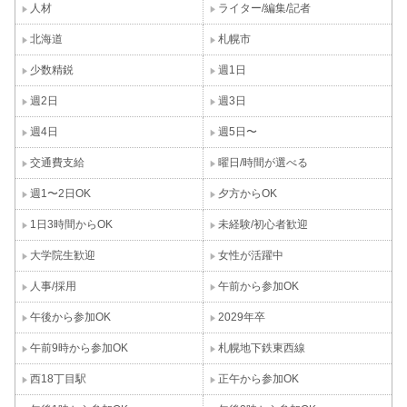
人材
ライター/編集/記者
北海道
札幌市
少数精鋭
週1日
週2日
週3日
週4日
週5日〜
交通費支給
曜日/時間が選べる
週1〜2日OK
夕方からOK
1日3時間からOK
未経験/初心者歓迎
大学院生歓迎
女性が活躍中
人事/採用
午前から参加OK
午後から参加OK
2029年卒
午前9時から参加OK
札幌地下鉄東西線
西18丁目駅
正午から参加OK