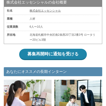
株式会社エッセンシャルの会社概要
社名
株式会社エッセンシャル
業種
人材
従業員数
6人〜10人
所在地
北海道札幌市中央区南2条西20丁目2番3号 ロータリ
ー20ビル3階
募集再開時に通知を受ける
あなたにオススメの長期インターン