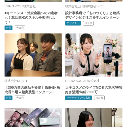
LSIGN POST株式会社
株式会社山田特殊技研DICE
■キーエンス・外資金融への内定者
設計事務所で「ものづくり」と建築
も！就活無双のスキルを習得しよ
デザインビジネスを学ぶインターン
う！
デザイナー
埼玉県
営業
大阪府
株式会社DRAFT
ULTRA SOCIAL株式会社
【300万超の商品を提案】高単価×急
大手コスメのライブMC＠六本木/美容
成長市場＝超実践型インターン！
好き活躍/時給2500可
営業
大阪府
マーケティング/広報
東京都