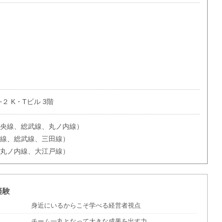
２ K・Tビル 3階
中央線、総武線、丸ノ内線）
央線、総武線、三田線）
（丸ノ内線、大江戸線）
経験
身近にいるからこそ学べる経営者視点
チーム一丸となって大きな成果を出す力