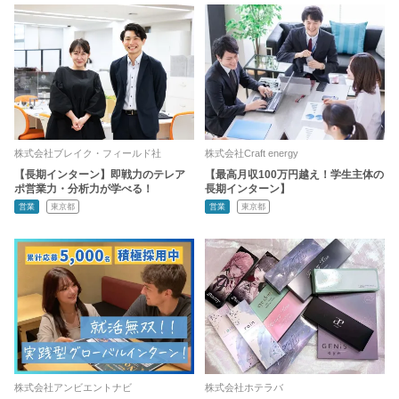
株式会社ブレイク・フィールド社
株式会社Craft energy
【長期インターン】即戦力のテレア
【最高月収100万円越え！学生主体の
ポ営業力・分析力が学べる！
長期インターン】
営業
東京都
営業
東京都
株式会社アンビエントナビ
株式会社ホテラバ