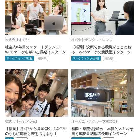
株式会社オモヤ
株式会社デジタルトレンズ
社会人0年目のスタートダッシュ！
【福岡】没頭できる環境がここにあ
WEBマーケを学べる長期インターン
る！Webマーケの実践型インターン
マーケティング/広報
福岡県
マーケティング/広報
福岡県
株式会社First Project
オーガニックグループ株式会社
【福岡】月4回から参加OK！1,2年生
福岡・薬院徒歩5分｜本質的スキルを
のうちに周囲と差をつけよう！
磨く成長直結型の長期インターン