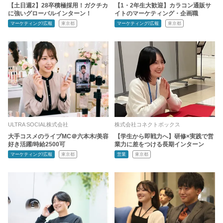
【土日週2】28卒積極採用！ガクチカ
【1・2年生大歓迎】カラコン通販サ
に強いグローバルインターン！
イトのマーケティング・企画職
マーケティング/広報
東京都
マーケティング/広報
東京都
ULTRA SOCIAL株式会社
株式会社コネクトボックス
大手コスメのライブMC＠六本木/美容
【学生から即戦力へ】研修×実践で営
好き活躍/時給2500可
業力に差をつける長期インターン
マーケティング/広報
東京都
営業
東京都