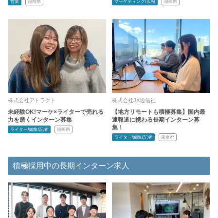
営業
福岡県
マーケティング/広報
福岡県
株式会社アトラクト
株式会社JX通信社
未経験OK!マーケ×ライターで売れる
【地方リモートも積極募集】国内最
力を磨くインターン募集
速報道に携わる長期インターン募
集！
ライター/編集/記者
福岡県
ライター/編集/記者
東京都
積極採用中の長期インターン求人