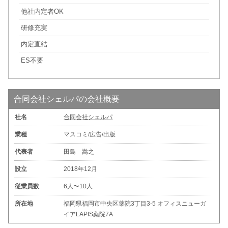
他社内定者OK
研修充実
内定直結
ES不要
合同会社シェルパの会社概要
社名
合同会社シェルパ
業種
マスコミ/広告/出版
代表者
田島 嵩之
設立
2018年12月
従業員数
6人〜10人
所在地
福岡県福岡市中央区薬院3丁目3-5 オフィスニューガ
イアLAPIS薬院7A