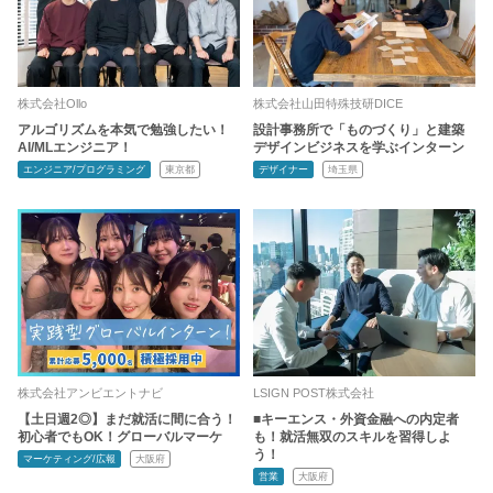
株式会社Ollo
株式会社山田特殊技研DICE
アルゴリズムを本気で勉強したい！
設計事務所で「ものづくり」と建築
AI/MLエンジニア！
デザインビジネスを学ぶインターン
エンジニア/プログラミング
東京都
デザイナー
埼玉県
株式会社アンビエントナビ
LSIGN POST株式会社
【土日週2◎】まだ就活に間に合う！
■キーエンス・外資金融への内定者
初心者でもOK！グローバルマーケ
も！就活無双のスキルを習得しよ
う！
マーケティング/広報
大阪府
営業
大阪府