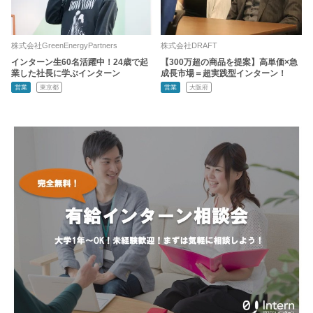
株式会社GreenEnergyPartners
株式会社DRAFT
インターン生60名活躍中！24歳で起
【300万超の商品を提案】高単価×急
業した社長に学ぶインターン
成長市場＝超実践型インターン！
営業
東京都
営業
大阪府