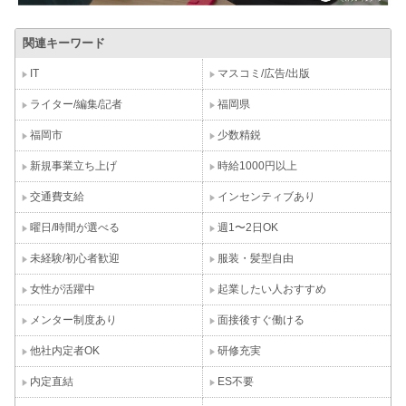
関連キーワード
IT
マスコミ/広告/出版
ライター/編集/記者
福岡県
福岡市
少数精鋭
新規事業立ち上げ
時給1000円以上
交通費支給
インセンティブあり
曜日/時間が選べる
週1〜2日OK
未経験/初心者歓迎
服装・髪型自由
女性が活躍中
起業したい人おすすめ
メンター制度あり
面接後すぐ働ける
他社内定者OK
研修充実
内定直結
ES不要