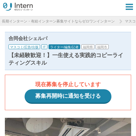
長期インターン・有給インターン募集サイトならゼロワンインターン
マスコ
合同会社シェルパ
マスコミ/広告/出版
IT
ライター/編集/記者
福岡県
福岡市
【未経験歓迎！】一生使える実践的コピーライ
ティングスキル
現在募集を停止しています
募集再開時に通知を受ける