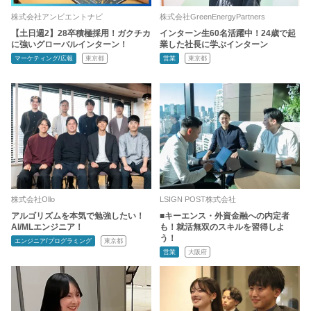
株式会社アンビエントナビ
株式会社GreenEnergyPartners
【土日週2】28卒積極採用！ガクチカ
インターン生60名活躍中！24歳で起
に強いグローバルインターン！
業した社長に学ぶインターン
マーケティング/広報
東京都
営業
東京都
株式会社Ollo
LSIGN POST株式会社
アルゴリズムを本気で勉強したい！
■キーエンス・外資金融への内定者
AI/MLエンジニア！
も！就活無双のスキルを習得しよ
う！
エンジニア/プログラミング
東京都
営業
大阪府