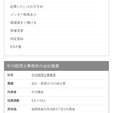
起業したい人おすすめ
メンター制度あり
面接後すぐ働ける
研修充実
内定直結
ES不要
中川税理士事務所の会社概要
社名
中川税理士事務所
業種
会計・税理士/その他士業
代表者
中川隆政
従業員数
6人〜10人
所在地
福岡県春日市光町3丁目131番地