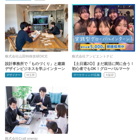
株式会社山田特殊技研DICE
株式会社アンビエントナビ
設計事務所で「ものづくり」と建築
【土日週2◎】まだ就活に間に合う！
デザインビジネスを学ぶインターン
初心者でもOK！グローバルマーケ
デザイナー
埼玉県
マーケティング/広報
大阪府
株式会社Craft energy