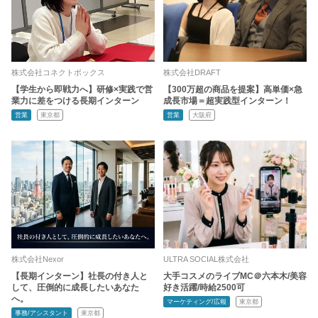
株式会社コネクトボックス
株式会社DRAFT
【学生から即戦力へ】研修×実践で営
【300万超の商品を提案】高単価×急
業力に差をつける長期インターン
成長市場＝超実践型インターン！
営業
東京都
営業
大阪府
株式会社Nexor
ULTRA SOCIAL株式会社
【長期インターン】社長の付き人と
大手コスメのライブMC＠六本木/美容
して、圧倒的に成長したいあなた
好き活躍/時給2500可
へ。
マーケティング/広報
東京都
事務/アシスタント
東京都