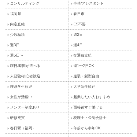
コンサルティング
事務/アシスタント
福岡県
春日市
内定直結
ES不要
少数精鋭
週2日
週3日
週4日
週5日〜
交通費支給
曜日/時間が選べる
週1〜2日OK
未経験/初心者歓迎
服装・髪型自由
理系学生歓迎
大学院生歓迎
女性が活躍中
起業したい人おすすめ
メンター制度あり
面接後すぐ働ける
研修充実
税理士・公認会計士
春日駅（福岡）
午前から参加OK