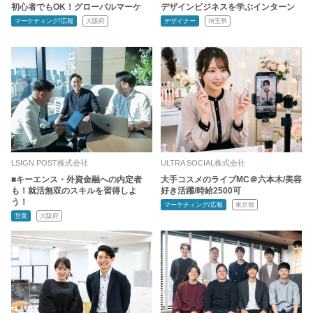
初心者でもOK！グローバルマーケ
デザインビジネスを学ぶインターン
マーケティング/広報
大阪府
デザイナー
埼玉県
LSIGN POST株式会社
ULTRA SOCIAL株式会社
■キーエンス・外資金融への内定者
大手コスメのライブMC＠六本木/美容
も！就活無双のスキルを習得しよ
好き活躍/時給2500可
う！
マーケティング/広報
東京都
営業
大阪府