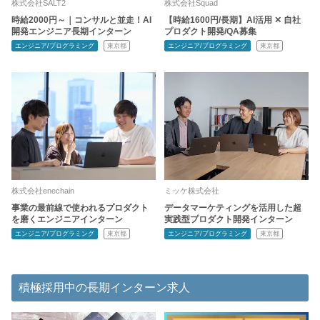
株式会社SALT2
株式会社Squad
時給2000円～｜コンサルと並走！AI
【時給1600円/長期】AI活用 ✕ 自社
開発エンジニア長期インターン
プロダクト開発/QA募集
エンジニア/プログラミング
東京都
エンジニア/プログラミング
東京都
株式会社enechain
ミッケ株式会社
事業の最前線で使われるプロダクト
データマーケティングを活用した超
を磨くエンジニアインターン
実践型プロダクト開発インターン
エンジニア/プログラミング
東京都
エンジニア/プログラミング
東京都
積極採用中の長期インターン求人