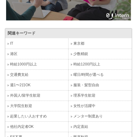
関連キーワード
IT
東京都
港区
少数精鋭
時給1000円以上
時給1200円以上
交通費支給
曜日/時間が選べる
週1〜2日OK
服装・髪型自由
外国人/留学生歓迎
理系学生歓迎
大学院生歓迎
女性が活躍中
起業したい人おすすめ
メンター制度あり
他社内定者OK
内定直結