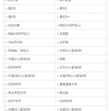
ES不要
既卒歓迎
週2日
週3日
週4日
週5日〜
白金台駅
時給1100円以上
時給1300円以上
目黒駅
JavaScript
山手線
高時給・高収入
午前から参加OK
午後から参加OK
関東
2029年卒
正午から参加OK
午後1時から参加OK
午後2時から参加OK
2028年卒
慶應義塾大学
青山学院大学
南北線
2027年卒
2026年卒
月曜日に参加OK
火曜日に参加OK