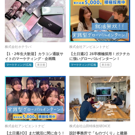
株式会社ホテラバ
株式会社アンビエントナビ
【1・2年生大歓迎】カラコン通販サ
【土日週2】28卒積極採用！ガクチカ
イトのマーケティング・企画職
に強いグローバルインターン！
マーケティング/広報
東京都
マーケティング/広報
東京都
株式会社アンビエントナビ
株式会社山田特殊技研DICE
【土日週2◎】まだ就活に間に合う！
設計事務所で「ものづくり」と建築