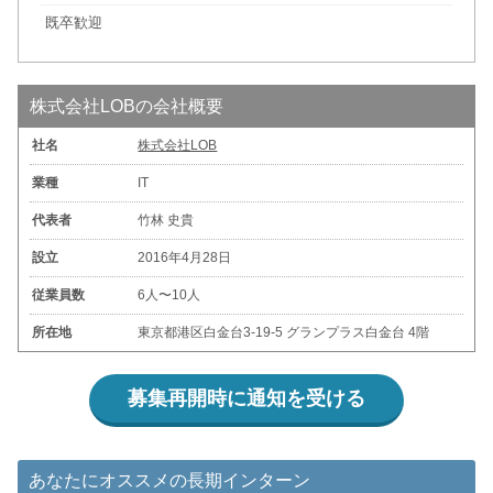
既卒歓迎
株式会社LOBの会社概要
社名
株式会社LOB
業種
IT
代表者
竹林 史貴
設立
2016年4月28日
従業員数
6人〜10人
所在地
東京都港区白金台3-19-5 グランプラス白金台 4階
募集再開時に通知を受ける
あなたにオススメの長期インターン