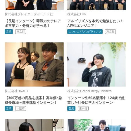
株式会社ブレイク・フィールド社
株式会社Ollo
【長期インターン】即戦力のテレア
アルゴリズムを本気で勉強したい！
ポ営業力・分析力が学べる！
AI/MLエンジニア！
営業
東京都
エンジニア/プログラミング
東京都
株式会社DRAFT
株式会社GreenEnergyPartners
【300万超の商品を提案】高単価×急
インターン生60名活躍中！24歳で起
成長市場＝超実践型インターン！
業した社長に学ぶインターン
営業
大阪府
営業
東京都