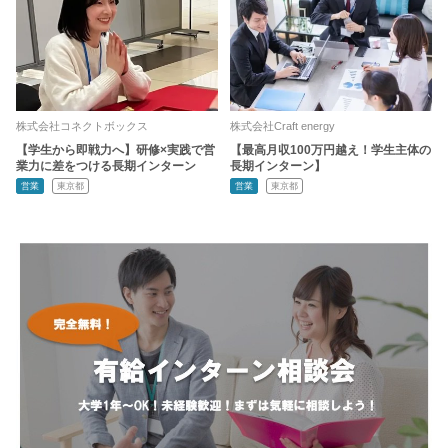
株式会社コネクトボックス
株式会社Craft energy
【学生から即戦力へ】研修×実践で営
【最高月収100万円越え！学生主体の
業力に差をつける長期インターン
長期インターン】
営業
東京都
営業
東京都