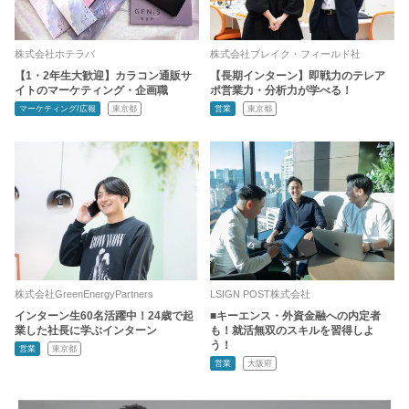
株式会社ホテラバ
株式会社ブレイク・フィールド社
【1・2年生大歓迎】カラコン通販サ
【長期インターン】即戦力のテレア
イトのマーケティング・企画職
ポ営業力・分析力が学べる！
マーケティング/広報
東京都
営業
東京都
株式会社GreenEnergyPartners
LSIGN POST株式会社
インターン生60名活躍中！24歳で起
■キーエンス・外資金融への内定者
業した社長に学ぶインターン
も！就活無双のスキルを習得しよ
う！
営業
東京都
営業
大阪府