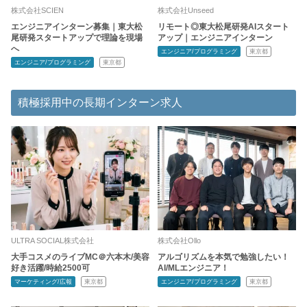
株式会社SCIEN
株式会社Unseed
エンジニアインターン募集｜東大松
リモート◎東大松尾研発AIスタート
尾研発スタートアップで理論を現場
アップ｜エンジニアインターン
へ
エンジニア/プログラミング
東京都
エンジニア/プログラミング
東京都
積極採用中の長期インターン求人
ULTRA SOCIAL株式会社
株式会社Ollo
大手コスメのライブMC＠六本木/美容
アルゴリズムを本気で勉強したい！
好き活躍/時給2500可
AI/MLエンジニア！
マーケティング/広報
東京都
エンジニア/プログラミング
東京都