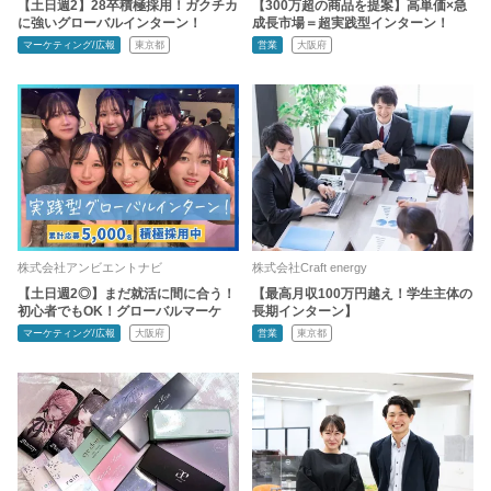
【土日週2】28卒積極採用！ガクチカ
【300万超の商品を提案】高単価×急
に強いグローバルインターン！
成長市場＝超実践型インターン！
マーケティング/広報
東京都
営業
大阪府
株式会社アンビエントナビ
株式会社Craft energy
【土日週2◎】まだ就活に間に合う！
【最高月収100万円越え！学生主体の
初心者でもOK！グローバルマーケ
長期インターン】
マーケティング/広報
大阪府
営業
東京都