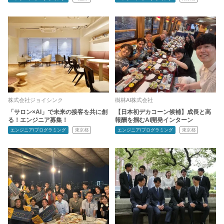
株式会社ジョイシンク
樹林AI株式会社
「サロン×AI」で未来の接客を共に創
【日本初デカコーン候補】成長と高
る！エンジニア募集！
報酬を掴むAI開発インターン
エンジニア/プログラミング
東京都
エンジニア/プログラミング
東京都