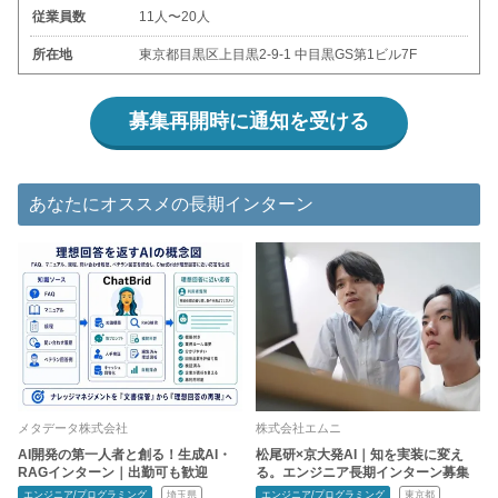
従業員数
11人〜20人
所在地
東京都目黒区上目黒2-9-1 中目黒GS第1ビル7F
募集再開時に通知を受ける
あなたにオススメの長期インターン
メタデータ株式会社
株式会社エムニ
AI開発の第一人者と創る！生成AI・
松尾研×京大発AI｜知を実装に変え
RAGインターン｜出勤可も歓迎
る。エンジニア長期インターン募集
エンジニア/プログラミング
埼玉県
エンジニア/プログラミング
東京都