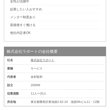
女性が活躍中
起業したい人おすすめ
メンター制度あり
面接後すぐ働ける
他社内定者OK
株式会社ラポートの会社概要
社名
株式会社ラポート
業種
サービス
代表者
金村龍和
設立
2009年
従業員数
11人〜20人
所在地
東京都豊島区東池袋2-62-10 池袋5thビル11・12階