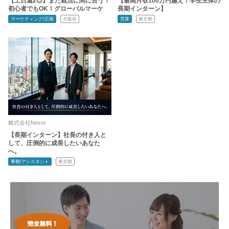
【土日週2◎】まだ就活に間に合う！
【最高月収100万円越え！学生主体の
初心者でもOK！グローバルマーケ
長期インターン】
マーケティング/広報
大阪府
営業
東京都
株式会社Nexor
【長期インターン】社長の付き人と
して、圧倒的に成長したいあなた
へ。
事務/アシスタント
東京都