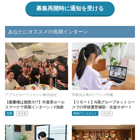
募集再開時に通知を受ける
あなたにオススメの長期インターン
アプコグループジャパン株式会社
学校法人角川ドワンゴ学園
【裁量権は無限大!?】外資系セール
【リモート】N高グループネットコー
スマーケで長期インターン！#池袋
スでの学校運営補助・生徒サポート
営業
東京都
事務/アシスタント
埼玉県