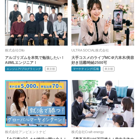
株式会社Ollo
ULTRA SOCIAL株式会社
アルゴリズムを本気で勉強したい！
大手コスメのライブMC＠六本木/美容
AI/MLエンジニア！
好き活躍/時給2500可
エンジニア/プログラミング
東京都
マーケティング/広報
東京都
株式会社アンビエントナビ
株式会社Craft energy