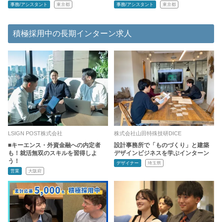
事務/アシスタント
東京都
事務/アシスタント
東京都
積極採用中の長期インターン求人
LSIGN POST株式会社
株式会社山田特殊技研DICE
■キーエンス・外資金融への内定者
設計事務所で「ものづくり」と建築
も！就活無双のスキルを習得しよ
デザインビジネスを学ぶインターン
う！
デザイナー
埼玉県
営業
大阪府