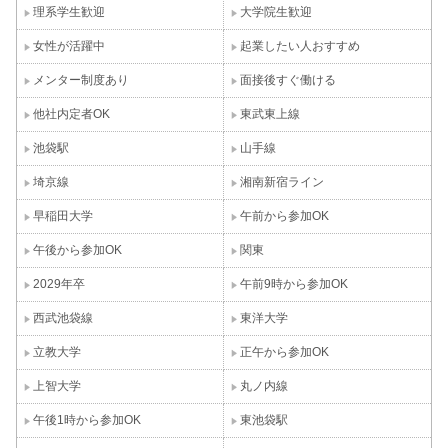
理系学生歓迎
大学院生歓迎
女性が活躍中
起業したい人おすすめ
メンター制度あり
面接後すぐ働ける
他社内定者OK
東武東上線
池袋駅
山手線
埼京線
湘南新宿ライン
早稲田大学
午前から参加OK
午後から参加OK
関東
2029年卒
午前9時から参加OK
西武池袋線
東洋大学
立教大学
正午から参加OK
上智大学
丸ノ内線
午後1時から参加OK
東池袋駅