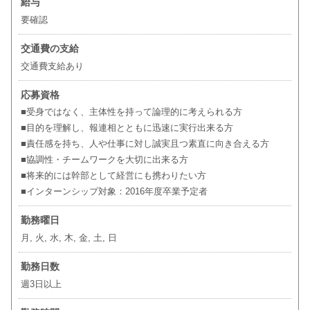
給与
要確認
交通費の支給
交通費支給あり
応募資格
■受身ではなく、主体性を持って論理的に考えられる方
■目的を理解し、報連相とともに迅速に実行出来る方
■責任感を持ち、人や仕事に対し誠実且つ素直に向き合える方
■協調性・チームワークを大切に出来る方
■将来的には幹部として経営にも携わりたい方
■インターンシップ対象：2016年度卒業予定者
勤務曜日
月, 火, 水, 木, 金, 土, 日
勤務日数
週3日以上