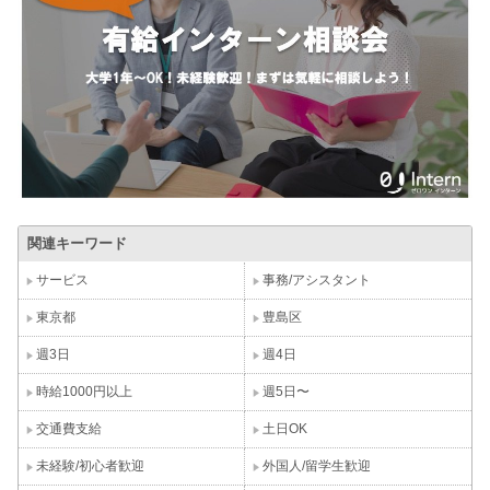
関連キーワード
サービス
事務/アシスタント
東京都
豊島区
週3日
週4日
時給1000円以上
週5日〜
交通費支給
土日OK
未経験/初心者歓迎
外国人/留学生歓迎