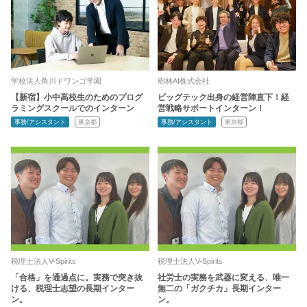
学校法人角川ドワンゴ学園
樹林AI株式会社
【新宿】小中高校生のためのプログ
ビッグテック出身の経営陣直下！経
ラミングスクールでのインターン
営戦略サポートインターン！
事務/アシスタント
東京都
事務/アシスタント
東京都
税理士法人V-Spirits
税理士法人V-Spirits
「合格」を通過点に。実務で突き抜
社労士の実務を武器に変える、唯一
ける、税理士志望の長期インター
無二の「ガクチカ」長期インター
ン。
ン。