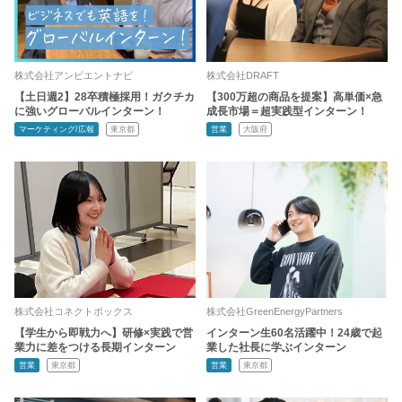
株式会社アンビエントナビ
株式会社DRAFT
【土日週2】28卒積極採用！ガクチカ
【300万超の商品を提案】高単価×急
に強いグローバルインターン！
成長市場＝超実践型インターン！
マーケティング/広報
東京都
営業
大阪府
株式会社コネクトボックス
株式会社GreenEnergyPartners
【学生から即戦力へ】研修×実践で営
インターン生60名活躍中！24歳で起
業力に差をつける長期インターン
業した社長に学ぶインターン
営業
東京都
営業
東京都