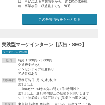
は、M&Aによる事業買収から、買収後の成長戦
略・事業改善・収益化までを一気通 ･･･
この募集情報をもっと見る
実践型マーケインターン【広告・SEO】
マーケティング/広報
時給 1,300円〜3,000円
給与
交通費支給あり
インセンティブ制度あり
昇給昇格あり
勤務可能日: 月,火,水,木,金
勤務条件
週3日以上
11時00分〜20時00分の間で1日5時間以上
週3日以上、週15時間以上の勤務をお願いします
シフトは柔軟に相談可能です(学業との両立OK)
東京都 新宿区 西新宿6丁目16-6 新宿タツミビル
勤務地