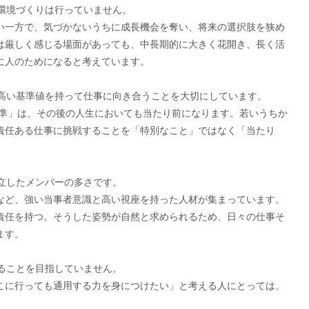
た環境づくりは行っていません。
い一方で、気づかないうちに成長機会を奪い、将来の選択肢を狭め
は厳しく感じる場面があっても、中長期的に大きく花開き、長く活
に人のためになると考えています。
く、高い基準値を持って仕事に向き合うことを大切にしています。
基準」は、その後の人生においても当たり前になります。若いうちか
責任ある仕事に挑戦することを「特別なこと」ではなく「当たり
自立したメンバーの多さです。
など、強い当事者意識と高い視座を持った人材が集まっています。
責任を持つ。そうした姿勢が自然と求められるため、日々の仕事そ
ます。
あることを目指していません。
こに行っても通用する力を身につけたい」と考える人にとっては、