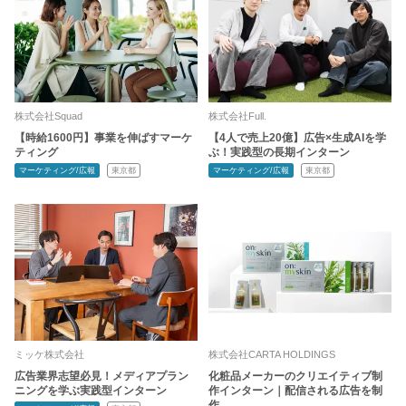
株式会社Squad
株式会社Full.
【時給1600円】事業を伸ばすマーケ
【4人で売上20億】広告×生成AIを学
ティング
ぶ！実践型の長期インターン
マーケティング/広報
東京都
マーケティング/広報
東京都
ミッケ株式会社
株式会社CARTA HOLDINGS
広告業界志望必見！メディアプラン
化粧品メーカーのクリエイティブ制
ニングを学ぶ実践型インターン
作インターン｜配信される広告を制
作