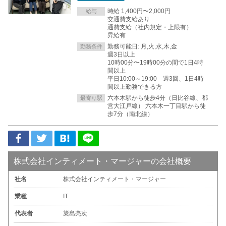
時給 1,400円〜2,000円
給与
交通費支給あり
通費支給（社内規定・上限有）
昇給有
勤務可能日: 月,火,水,木,金
勤務条件
週3日以上
10時00分〜19時00分の間で1日4時
間以上
平日10:00～19:00 週3回、1日4時
間以上勤務できる方
六本木駅から徒歩4分（日比谷線、都
最寄り駅
営大江戸線） 六本木一丁目駅から徒
歩7分（南北線）
株式会社インティメート・マージャーの会社概要
社名
株式会社インティメート・マージャー
業種
IT
代表者
簗島亮次