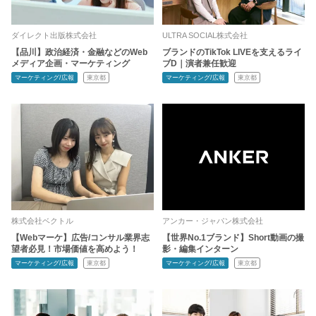
ダイレクト出版株式会社
ULTRA SOCIAL株式会社
【品川】政治経済・金融などのWeb
ブランドのTikTok LIVEを支えるライ
メディア企画・マーケティング
ブD｜演者兼任歓迎
マーケティング/広報
東京都
マーケティング/広報
東京都
株式会社ベクトル
アンカー・ジャパン株式会社
【Webマーケ】広告/コンサル業界志
【世界No.1ブランド】Short動画の撮
望者必見！市場価値を高めよう！
影・編集インターン
マーケティング/広報
東京都
マーケティング/広報
東京都