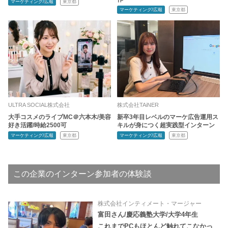
マーケティング/広報
東京都
マーケティング/広報
東京都
ULTRA SOCIAL株式会社
株式会社TAiNER
大手コスメのライブMC＠六本木/美容
新卒3年目レベルのマーケ広告運用ス
好き活躍/時給2500可
キルが身につく超実践型インターン
マーケティング/広報
東京都
マーケティング/広報
東京都
この企業のインターン参加者の体験談
株式会社インティメート・マージャー
富田さん/慶応義塾大学/大学4年生
これまでPCもほとんど触れてこなかっ