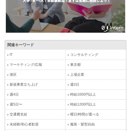
関連キーワード
IT
コンサルティング
マーケティング/広報
東京都
港区
上場企業
新規事業立ち上げ
週3日
週4日
時給1000円以上
週5日〜
時給1200円以上
交通費支給
曜日/時間が選べる
未経験/初心者歓迎
服装・髪型自由