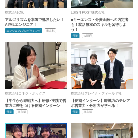
株式会社Ollo
LSIGN POST株式会社
アルゴリズムを本気で勉強したい！
■キーエンス・外資金融への内定者
AI/MLエンジニア！
も！就活無双のスキルを習得しよ
う！
エンジニア/プログラミング
東京都
営業
大阪府
株式会社コネクトボックス
株式会社ブレイク・フィールド社
【学生から即戦力へ】研修×実践で営
【長期インターン】即戦力のテレア
業力に差をつける長期インターン
ポ営業力・分析力が学べる！
営業
東京都
営業
東京都