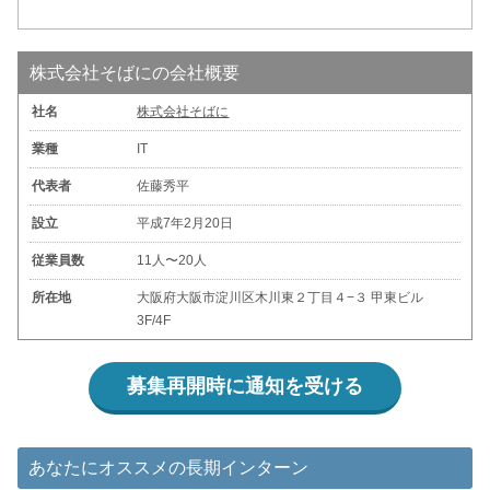
株式会社そばにの会社概要
社名
株式会社そばに
業種
IT
代表者
佐藤秀平
設立
平成7年2月20日
従業員数
11人〜20人
所在地
大阪府大阪市淀川区木川東２丁目４−３ 甲東ビル
3F/4F
募集再開時に通知を受ける
あなたにオススメの長期インターン