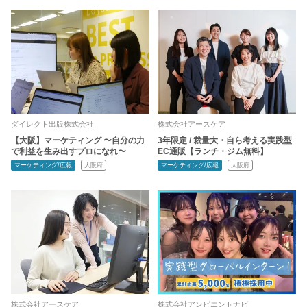
ダイレクト出版株式会社
株式会社アースケア
【大阪】マーケティング 〜自分の力
3年限定 / 裁量大・自ら考える実践型
で利益を生み出すプロになれ〜
EC通販【ランチ・ジム無料】
マーケティング/広報
大阪府
マーケティング/広報
大阪府
株式会社アースケア
株式会社アンビエントナビ