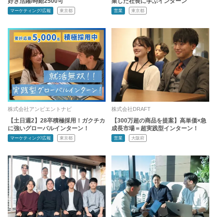
好き活躍/時給2500可
業した社長に学ぶインターン
マーケティング/広報
東京都
営業
東京都
株式会社アンビエントナビ
株式会社DRAFT
【土日週2】28卒積極採用！ガクチカ
【300万超の商品を提案】高単価×急
に強いグローバルインターン！
成長市場＝超実践型インターン！
マーケティング/広報
東京都
営業
大阪府