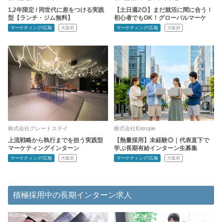
1,2年限定 / 同世代に差をつける実践
【土日週2◎】まだ就活に間に合う！
型【ランチ・ジム無料】
初心者でもOK！グローバルマーケ
マーケティング/広報
大阪府
マーケティング/広報
大阪府
株式会社グレートステイ
株式会社Entropie
上流戦略から執行までを担う実践型
【熱量採用】未経験◎｜代表直下で
マーケティングインターン
学ぶ長期有給インターン生募集
マーケティング/広報
大阪府
マーケティング/広報
大阪府
積極採用中の長期インターン求人