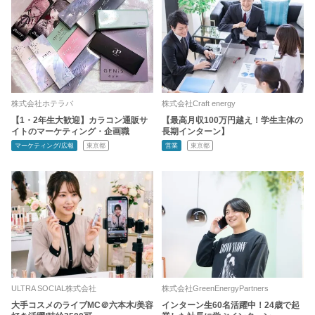
株式会社ホテラバ
株式会社Craft energy
【1・2年生大歓迎】カラコン通販サ
【最高月収100万円越え！学生主体の
イトのマーケティング・企画職
長期インターン】
マーケティング/広報
東京都
営業
東京都
ULTRA SOCIAL株式会社
株式会社GreenEnergyPartners
大手コスメのライブMC＠六本木/美容
インターン生60名活躍中！24歳で起