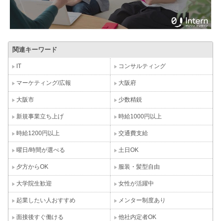
関連キーワード
IT
コンサルティング
マーケティング/広報
大阪府
大阪市
少数精鋭
新規事業立ち上げ
時給1000円以上
時給1200円以上
交通費支給
曜日/時間が選べる
土日OK
夕方からOK
服装・髪型自由
大学院生歓迎
女性が活躍中
起業したい人おすすめ
メンター制度あり
面接後すぐ働ける
他社内定者OK