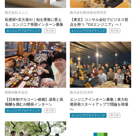
株式会社エムニ
株式会社船井総合研究所
松尾研×京大発AI｜知を実装に変え
【東京】コンサル会社でビジネス視
る。エンジニア長期インターン募集
点を持つ『DXエンジニア』へ！
エンジニア/プログラミング
東京都
エンジニア/プログラミング
東京都
樹林AI株式会社
株式会社SCIEN
【日本初デカコーン候補】成長と高
エンジニアインターン募集｜東大松
報酬を掴むAI開発インターン
尾研発スタートアップで理論を現場
へ
エンジニア/プログラミング
東京都
エンジニア/プログラミング
東京都