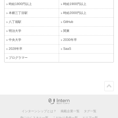
時給1800円以上
時給1900円以上
本郷三丁目駅
時給2000円以上
八丁堀駅
GitHub
明治大学
関東
中央大学
2030年卒
2028年卒
SaaS
プログラマー
ペー
ジト
ップ
インターンシップとは？
掲載企業一覧
タグ一覧
身につくスキル一覧
こだわり条件一覧
エリア一覧