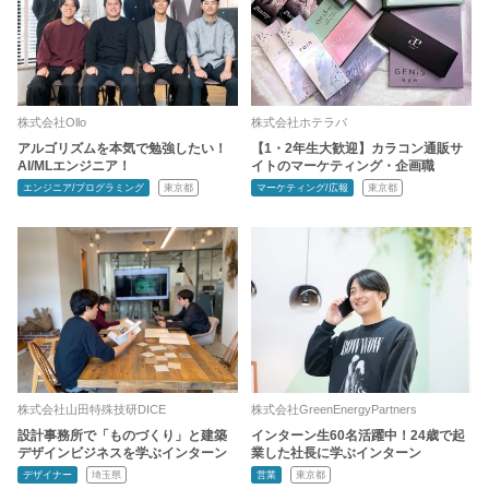
株式会社Ollo
株式会社ホテラバ
アルゴリズムを本気で勉強したい！
【1・2年生大歓迎】カラコン通販サ
AI/MLエンジニア！
イトのマーケティング・企画職
エンジニア/プログラミング
東京都
マーケティング/広報
東京都
株式会社山田特殊技研DICE
株式会社GreenEnergyPartners
設計事務所で「ものづくり」と建築
インターン生60名活躍中！24歳で起
デザインビジネスを学ぶインターン
業した社長に学ぶインターン
デザイナー
埼玉県
営業
東京都