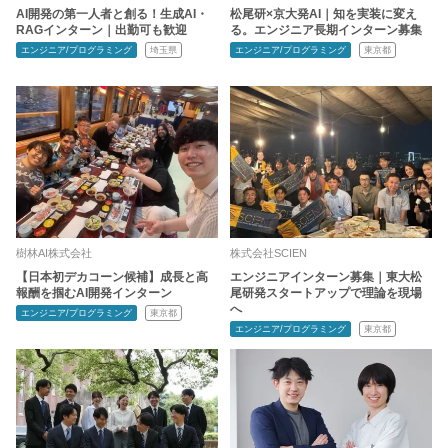
AI開発の第一人者と創る！生成AI・
松尾研×京大発AI｜知を実装に変え
RAGインターン｜出勤可も歓迎
る。エンジニア長期インターン募集
エンジニア/プログラミング
埼玉県
エンジニア/プログラミング
東京都
樹林AI株式会社
株式会社SCIEN
【日本初デカコーン候補】成長と高
エンジニアインターン募集｜東大松
報酬を掴むAI開発インターン
尾研発スタートアップで理論を現場
へ
エンジニア/プログラミング
東京都
エンジニア/プログラミング
東京都