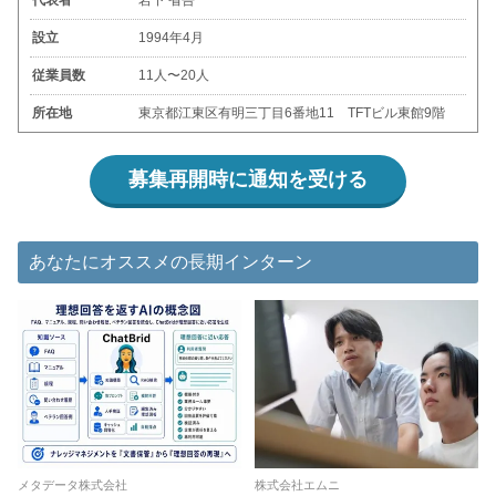
代表者
岩下 省吾
設立
1994年4月
従業員数
11人〜20人
所在地
東京都江東区有明三丁目6番地11 TFTビル東館9階
募集再開時に通知を受ける
あなたにオススメの長期インターン
メタデータ株式会社
株式会社エムニ