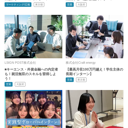
マーケティング/広報
東京都
営業
大阪府
LSIGN POST株式会社
株式会社Craft energy
■キーエンス・外資金融への内定者
【最高月収100万円越え！学生主体の
も！就活無双のスキルを習得しよ
長期インターン】
う！
営業
東京都
営業
大阪府