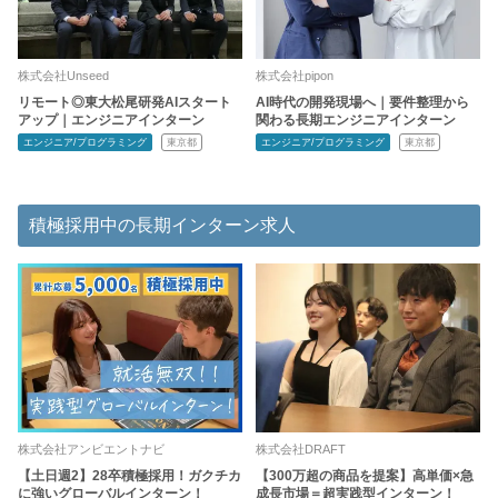
株式会社Unseed
株式会社pipon
リモート◎東大松尾研発AIスタート
AI時代の開発現場へ｜要件整理から
アップ｜エンジニアインターン
関わる長期エンジニアインターン
エンジニア/プログラミング
東京都
エンジニア/プログラミング
東京都
積極採用中の長期インターン求人
株式会社アンビエントナビ
株式会社DRAFT
【土日週2】28卒積極採用！ガクチカ
【300万超の商品を提案】高単価×急
に強いグローバルインターン！
成長市場＝超実践型インターン！