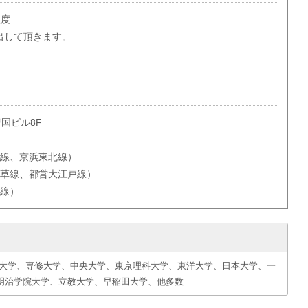
程度
出して頂きます。
豊国ビル8F
手線、京浜東北線）
浅草線、都営大江戸線）
田線）
塾大学、専修大学、中央大学、東京理科大学、東洋大学、日本大学、一
明治学院大学、立教大学、早稲田大学、他多数