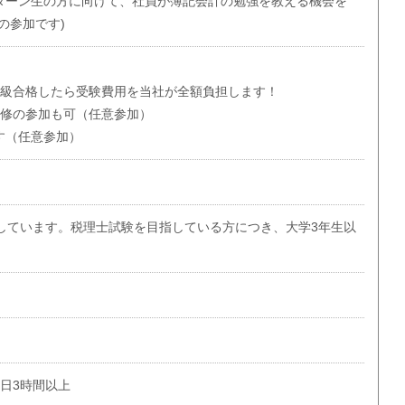
ターン生の方に向けて、社員が簿記会計の勉強を教える機会を
の参加です)
2級合格したら受験費用を当社が全額負担します！
研修の参加も可（任意参加）
す（任意参加）
としています。税理士試験を目指している方につき、大学3年生以
1日3時間以上