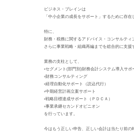
ビジネス・ブレインは
「中小企業の成長をサポート」するために存在
特に、
財務・税務に関するアドバイス・コンサルティ
さらに事業戦略・組織再編までを総合的に支援
業務の支柱として、
▫セグメント(部門別)財務会計システム導入サポ
▫財務コンサルティング
▫経理自動化サポート（読込代行）
▫中期経営計画立案サポート
▫戦略目標達成サポート（ＰＤＣＡ）
▫事業承継セカンドオピニオン
を行っています。
今はもう正しい申告、正しい会計は当たり前の