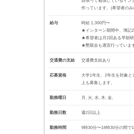
頑張って勉強しているイン
作っています。(希望者のみ
給与
時給 1,300円〜
★インターン期間中、簿記
★希望者は月2回ある早朝
★懇親会も適宜行っていま
交通費の支給
交通費支給あり
応募資格
大学1年生、2年生を対象
上も募集します。
勤務曜日
月, 火, 水, 木, 金,
勤務日数
週2日以上
勤務時間
9時30分〜18時30分の間で