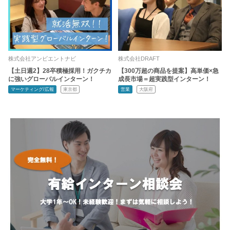
株式会社アンビエントナビ
株式会社DRAFT
【土日週2】28卒積極採用！ガクチカ
【300万超の商品を提案】高単価×急
に強いグローバルインターン！
成長市場＝超実践型インターン！
マーケティング/広報
東京都
営業
大阪府