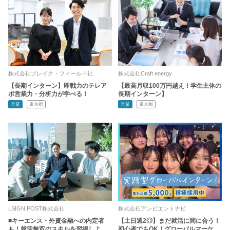
株式会社ブレイク・フィールド社
株式会社Craft energy
【長期インターン】即戦力のテレア
【最高月収100万円越え！学生主体の
ポ営業力・分析力が学べる！
長期インターン】
営業
東京都
営業
東京都
LSIGN POST株式会社
株式会社アンビエントナビ
■キーエンス・外資金融への内定者
【土日週2◎】まだ就活に間に合う！
も！就活無双のスキルを習得しよ
初心者でもOK！グローバルマーケ