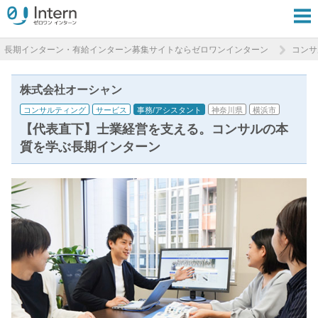
長期インターン・有給インターン募集サイトならゼロワンインターン
コンサ
株式会社オーシャン
コンサルティング
サービス
事務/アシスタント
神奈川県
横浜市
【代表直下】士業経営を支える。コンサルの本
質を学ぶ長期インターン