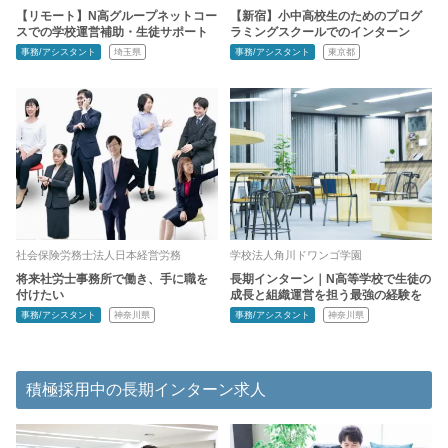
【リモート】N高グループネットコー
【新宿】小中高校生のためのプログ
スでの学校運営補助・生徒サポート
ラミングスクールでのインターン
事務/アシスタント
埼玉県
事務/アシスタント
東京都
社会保険労務士法人日本経営労務
学校法人角川ドワンゴ学園
将来社労士事務所で働き、手に職を
長期インターン｜N高等学校で生徒の
付けたい
成長と組織運営を担う最強の経験を
事務/アシスタント
神奈川県
事務/アシスタント
神奈川県
積極採用中の長期インターン求人