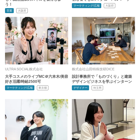
う！
マーケティング/広報
大阪府
営業
大阪府
ULTRA SOCIAL株式会社
株式会社山田特殊技研DICE
大手コスメのライブMC＠六本木/美容
設計事務所で「ものづくり」と建築
好き活躍/時給2500可
デザインビジネスを学ぶインターン
マーケティング/広報
東京都
デザイナー
埼玉県