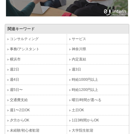
関連キーワード
コンサルティング
サービス
事務/アシスタント
神奈川県
横浜市
内定直結
週2日
週3日
週4日
時給1000円以上
週5日〜
時給1200円以上
交通費支給
曜日/時間が選べる
週1〜2日OK
土日OK
夕方からOK
1日3時間からOK
未経験/初心者歓迎
大学院生歓迎