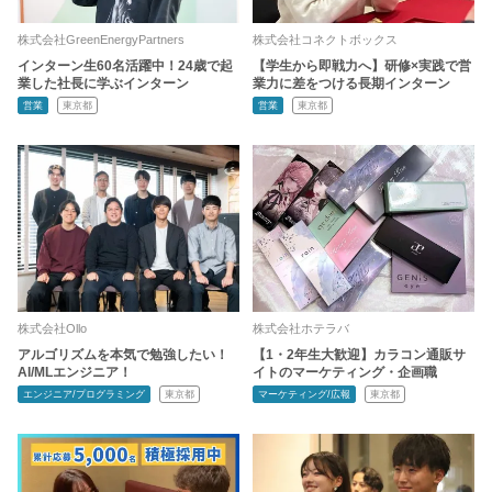
株式会社GreenEnergyPartners
株式会社コネクトボックス
インターン生60名活躍中！24歳で起
【学生から即戦力へ】研修×実践で営
業した社長に学ぶインターン
業力に差をつける長期インターン
営業
東京都
営業
東京都
株式会社Ollo
株式会社ホテラバ
アルゴリズムを本気で勉強したい！
【1・2年生大歓迎】カラコン通販サ
AI/MLエンジニア！
イトのマーケティング・企画職
エンジニア/プログラミング
東京都
マーケティング/広報
東京都