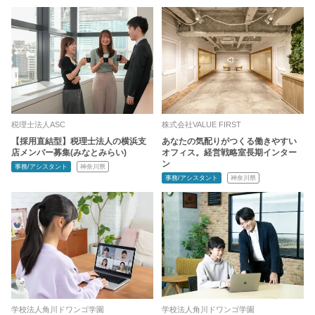
税理士法人ASC
株式会社VALUE FIRST
【採用直結型】税理士法人の横浜支
あなたの気配りがつくる働きやすい
店メンバー募集(みなとみらい)
オフィス。経営戦略室長期インター
ン
事務/アシスタント
神奈川県
事務/アシスタント
神奈川県
学校法人角川ドワンゴ学園
学校法人角川ドワンゴ学園