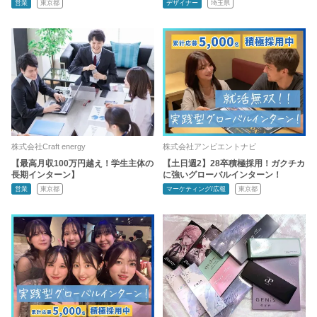
営業
東京都
デザイナー
埼玉県
株式会社Craft energy
株式会社アンビエントナビ
【最高月収100万円越え！学生主体の
【土日週2】28卒積極採用！ガクチカ
長期インターン】
に強いグローバルインターン！
営業
東京都
マーケティング/広報
東京都