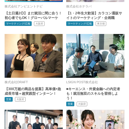
株式会社アンビエントナビ
株式会社ホテラバ
【土日週2◎】まだ就活に間に合う！
【1・2年生大歓迎】カラコン通販サ
初心者でもOK！グローバルマーケ
イトのマーケティング・企画職
マーケティング/広報
大阪府
マーケティング/広報
東京都
株式会社DRAFT
LSIGN POST株式会社
【300万超の商品を提案】高単価×急
■キーエンス・外資金融への内定者
成長市場＝超実践型インターン！
も！就活無双のスキルを習得しよ
う！
営業
大阪府
営業
大阪府