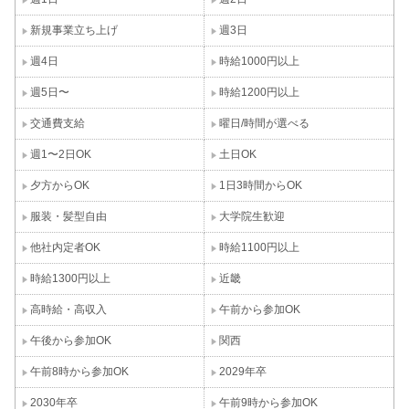
新規事業立ち上げ
週3日
週4日
時給1000円以上
週5日〜
時給1200円以上
交通費支給
曜日/時間が選べる
週1〜2日OK
土日OK
夕方からOK
1日3時間からOK
服装・髪型自由
大学院生歓迎
他社内定者OK
時給1100円以上
時給1300円以上
近畿
高時給・高収入
午前から参加OK
午後から参加OK
関西
午前8時から参加OK
2029年卒
2030年卒
午前9時から参加OK