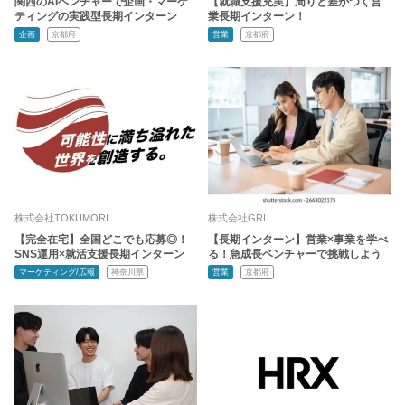
関西のAIベンチャーで企画・マーケ
【就職支援充実】周りと差がつく営
ティングの実践型長期インターン
業長期インターン！
企画
京都府
営業
京都府
株式会社TOKUMORI
株式会社GRL
【完全在宅】全国どこでも応募◎！
【長期インターン】営業×事業を学べ
SNS運用×就活支援長期インターン
る！急成長ベンチャーで挑戦しよう
マーケティング/広報
神奈川県
営業
京都府