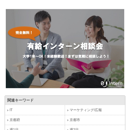
関連キーワード
IT
マーケティング/広報
京都府
京都市
週1日
週2日