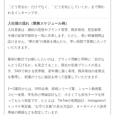
「どう売るか」だけでなく、「どう文化にしていくか」まで関わ
れるインターンです。
入社後の流れ（業務スケジュール例）
入社直後は、纏絵の思想やブランド背景、既存発信、想定顧客、
今後の拡張可能性を一気に共有します。ただし、長い研修期間は
設けません。“儚の美”の感覚を掴んだら、早い段階で実務に入って
いただきます。
最初の数日でお願いしたいのは、ブランド理解と同時に「自分な
らどう広げるか」を見立てること。競合や近接ブランドの見え
方、SNSで刺さる世界観、若年層に届く表現、既存発信の改善点
を整理し、初週のうちに仮説を持って提案していただきます。
1〜2週目からは、SNS企画、投稿シリーズ案、ショート動画案、
コピー改善、学生向け導線設計など、小さくても担当テーマを持
ってもらう前提です。たとえば、TikTokの初期設計、Instagramの
トンマナ再定義、“お守り文脈”の見せ方設計、オーダーメイド訴求
導線の構築などを想定しています。