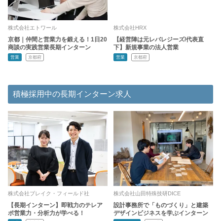
株式会社エトワール
株式会社HRX
京都｜仲間と営業力を鍛える！1日20
【経営陣は元レバレジーズ/代表直
商談の実践営業長期インターン
下】新規事業の法人営業
営業
京都府
営業
京都府
積極採用中の長期インターン求人
株式会社ブレイク・フィールド社
株式会社山田特殊技研DICE
【長期インターン】即戦力のテレア
設計事務所で「ものづくり」と建築
ポ営業力・分析力が学べる！
デザインビジネスを学ぶインターン