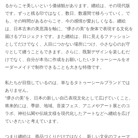
るからこそ美しいという価値観があります。纏絵は、その現代版
です。ずっと残る印ではなく、数日、数週間で移ろっていく。で
も、その時間があるからこそ、今の感情が愛おしくなる。纏絵
は、日本古来の美意識を軸に、“儚さの美”を身体で表現する文化を
届けるプロジェクトです。また纏絵は、目に見えるファッション
としてだけでなく、人目につかない場所につけ、小さな心のお守
りとして纏うこともできます。さらに、既製デザインを楽しむだ
けでなく、自分が本当に作成をお願いしたいタトゥーシールをオ
ーダーメイドで制作できることも大きな特徴です。
私たちが目指しているのは、単なるタトゥーシールブランドでは
ありません。
“儚さの美”を、日本の新しい自己表現文化として広げていくこと。
将来的には、季節、地域、音楽フェス、アニメやアート展とのコ
ラボ、神社仏閣や伝統文様を現代化したアートなどへ纏絵を広げ
ていきたいと考えています。
つまり纏絵は、商品づくりだけではなく、新しい文化のフォーマ