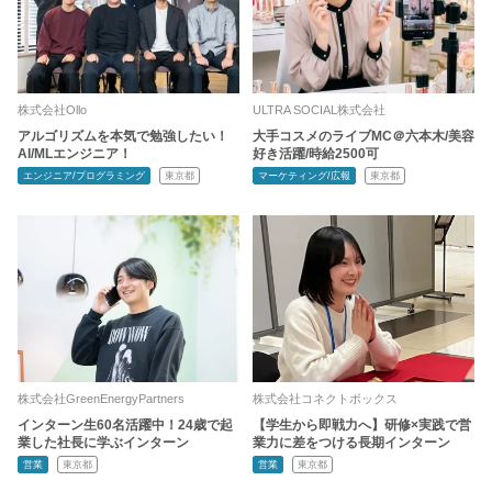
株式会社Ollo
ULTRA SOCIAL株式会社
アルゴリズムを本気で勉強したい！
大手コスメのライブMC＠六本木/美容
AI/MLエンジニア！
好き活躍/時給2500可
エンジニア/プログラミング
東京都
マーケティング/広報
東京都
株式会社GreenEnergyPartners
株式会社コネクトボックス
インターン生60名活躍中！24歳で起
【学生から即戦力へ】研修×実践で営
業した社長に学ぶインターン
業力に差をつける長期インターン
営業
東京都
営業
東京都